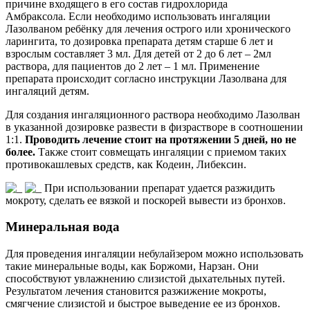
причине входящего в его состав гидрохлорида
Амбраксола. Если необходимо использовать ингаляции
Лазолваном ребёнку для лечения острого или хронического
ларингита, то дозировка препарата детям старше 6 лет и
взрослым составляет 3 мл. Для детей от 2 до 6 лет – 2мл
раствора, для пациентов до 2 лет – 1 мл. Применение
препарата происходит согласно инструкции Лазолвана для
ингаляций детям.
Для создания ингаляционного раствора необходимо Лазолван
в указанной дозировке развести в физрастворе в соотношении
1:1.
Проводить лечение стоит на протяжении 5 дней, но не
более.
Также стоит совмещать ингаляции с приемом таких
противокашлевых средств, как Кодеин, Либексин.
При использовании препарат удается разжидить
мокроту, сделать ее вязкой и поскорей вывести из бронхов.
Минеральная вода
Для проведения ингаляции небулайзером можно использовать
такие минеральные воды, как Боржоми, Нарзан. Они
способствуют увлажнению слизистой дыхательных путей.
Результатом лечения становится разжижение мокроты,
смягчение слизистой и быстрое выведение ее из бронхов.