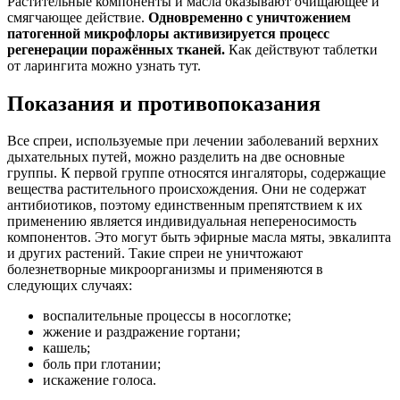
Растительные компоненты и масла оказывают очищающее и
смягчающее действие.
Одновременно с уничтожением
патогенной микрофлоры активизируется процесс
регенерации поражённых тканей.
Как действуют таблетки
от ларингита можно узнать тут.
Показания и противопоказания
Все спреи, используемые при лечении заболеваний верхних
дыхательных путей, можно разделить на две основные
группы. К первой группе относятся ингаляторы, содержащие
вещества растительного происхождения. Они не содержат
антибиотиков, поэтому единственным препятствием к их
применению является индивидуальная непереносимость
компонентов. Это могут быть эфирные масла мяты, эвкалипта
и других растений. Такие спреи не уничтожают
болезнетворные микроорганизмы и применяются в
следующих случаях:
воспалительные процессы в носоглотке;
жжение и раздражение гортани;
кашель;
боль при глотании;
искажение голоса.