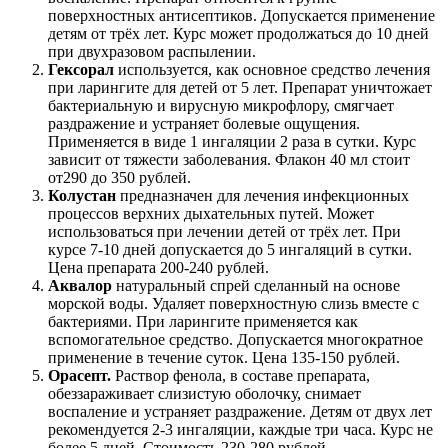
поверхностных антисептиков. Допускается применение
детям от трёх лет. Курс может продолжаться до 10 дней
при двухразовом распылении.
Гексорал
используется, как основное средство лечения
при ларингите для детей от 5 лет. Препарат уничтожает
бактериальную и вирусную микрофлору, смягчает
раздражение и устраняет болевые ощущения.
Применяется в виде 1 ингаляции 2 раза в сутки. Курс
зависит от тяжести заболевания. Флакон 40 мл стоит
от290 до 350 рублей.
Колустан
предназначен для лечения инфекционных
процессов верхних дыхательных путей. Может
использоваться при лечении детей от трёх лет. При
курсе 7-10 дней допускается до 5 ингаляций в сутки.
Цена препарата 200-240 рублей.
Аквалор
натуральный спрей сделанный на основе
морской воды. Удаляет поверхностную слизь вместе с
бактериями. При ларингите применяется как
вспомогательное средство. Допускается многократное
применение в течение суток. Цена 135-150 рублей.
Орасепт.
Раствор фенола, в составе препарата,
обеззараживает слизистую оболочку, снимает
воспаление и устраняет раздражение. Детям от двух лет
рекомендуется 2-3 ингаляции, каждые три часа. Курс не
более 5 дней. Стоимость 230-280 рублей.