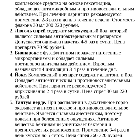
комплексное средство на основе гексетидина,
обладающее антимикробным и противовоспалительным
действием. При лечении ларингита рекомендуется
применение 2-3 раза в день в течение недели. Стоимость
флакона 30 мл 200-220 рублей.
Люголь спрей
содержит молекулярный йод, который
является сильным антибактериальным препаратом.
Допускается одно-два нажатия 4-5 раз в сутки. Цена
препарата 70-90 рублей.
Биопарокс
с фузафунгином поражает патогенные
микроорганизмы и обладает сильным
противовоспалительным действием. Взрослым
назначаются 4 ингаляции 3-4 раза в течение дня.
Йокс.
Комплексный препарат содержит алантоин и йод.
Обладает антисептическим и противовоспалительным
действием. При ларингите рекомендуется 2
впрыскивания 2-4 раза в сутки. Цена спрея 30 мл 220
рублей.
Тантум верде.
При распылении в дыхательное горло
оказывает антисептическое и противовоспалительное
действие. Является сильным анестетиком, поэтому
показан при болезненных ощущениях. Активное
вещество Бензидамин уничтожает бактерии и
препятствует их размножению. Применение 3-4 раза в
день курсом до 5 суток. Цена спрея 260-320 рублей.