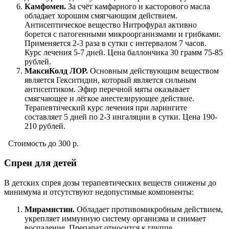
Камфомен.
За счёт камфарного и касторового масла
обладает хорошим смягчающим действием.
Антисептическое вещество Нитрофурал активно
борется с патогенными микроорганизмами и грибками.
Применяется 2-3 раза в сутки с интервалом 7 часов.
Курс лечения 5-7 дней. Цена баллончика 30 грамм 75-85
рублей.
МаксиКолд ЛОР.
Основным действующим веществом
является Гекситидин, который является сильным
антисептиком. Эфир перечной мяты оказывает
смягчающее и лёгкое анестезирующее действие.
Терапевтический курс лечения при ларингите
составляет 5 дней по 2-3 ингаляции в сутки. Цена 190-
210 рублей.
Стоимость до 300 р.
Спреи для детей
В детских спрея дозы терапевтических веществ снижены до
минимума и отсутствуют недопустимые компоненты:
Мирамистин.
Обладает противомикробным действием,
укрепляет иммунную систему организма и снимает
воспаление. Препарат относится к группе