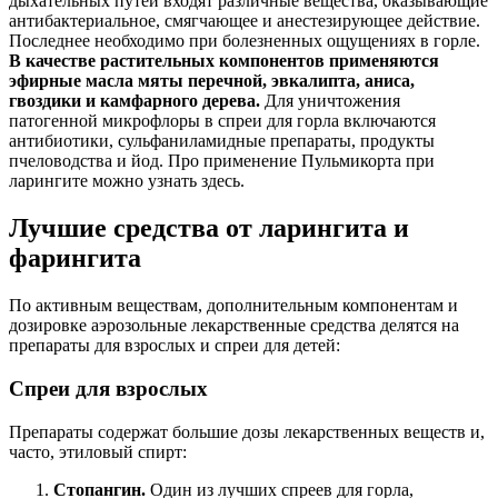
дыхательных путей входят различные вещества, оказывающие
антибактериальное, смягчающее и анестезирующее действие.
Последнее необходимо при болезненных ощущениях в горле.
В качестве растительных компонентов применяются
эфирные масла мяты перечной, эвкалипта, аниса,
гвоздики и камфарного дерева.
Для уничтожения
патогенной микрофлоры в спреи для горла включаются
антибиотики, сульфаниламидные препараты, продукты
пчеловодства и йод. Про применение Пульмикорта при
ларингите можно узнать здесь.
Лучшие средства от ларингита и
фарингита
По активным веществам, дополнительным компонентам и
дозировке аэрозольные лекарственные средства делятся на
препараты для взрослых и спреи для детей:
Спреи для взрослых
Препараты содержат большие дозы лекарственных веществ и,
часто, этиловый спирт:
Стопангин.
Один из лучших спреев для горла,