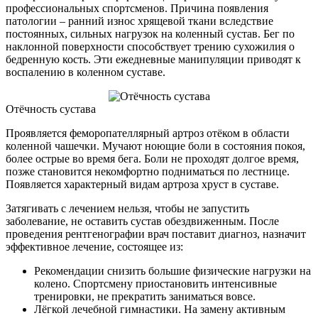
профессиональных спортсменов. Причина появления
патологии – ранний износ хрящевой ткани вследствие
постоянных, сильных нагрузок на коленный сустав. Бег по
наклонной поверхности способствует трению сухожилия о
бедренную кость. Эти ежедневные манипуляции приводят к
воспалению в коленном суставе.
Отёчность сустава
Проявляется феморопателлярный артроз отёком в области
коленной чашечки. Мучают ноющие боли в состояния покоя,
более острые во время бега. Боли не проходят долгое время,
позже становится некомфортно подниматься по лестнице.
Появляется характерный видам артроза хруст в суставе.
Затягивать с лечением нельзя, чтобы не запустить
заболевание, не оставить сустав обездвиженным. После
проведения рентгенографии врач поставит диагноз, назначит
эффективное лечение, состоящее из:
Рекомендации снизить большие физические нагрузки на
колено. Спортсмену приостановить интенсивные
тренировки, не прекратить заниматься вовсе.
Лёгкой лечебной гимнастики. На замену активным