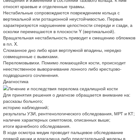
смещения и изменений в состоянии тазового кольца. К ним
относят краевые и отделенные травмы.
Нестабильные сопровождаются повреждением кольца с
вертикальной или ротационной неустойчивостью. Первые
характеризуются нарушением целостности спереди и сзади, а
осколки перемещаются в плоскости Y (вертикальной).
Вращательная нестабильность приводит к смещению обломков
в пл. X.
Сломанное дно либо края вертлужной впадины, нередко
совмещенные с вывихами.
Переломовывихи. Помимо ломающейся кости, происходит
неестественное выворачивание лонного либо крестцово-
подвздошного сочленения.
Диагностика
Для принятия решения о диагнозе обращается внимание на:
рассказы больного;
историю наблюдений;
результаты УЗИ, рентгенологического обследования, МРТ и КТ;
наличие характерных симптомов, описанных выше;
итоги врачебного обследования.
В ходе осмотра медик проводит пальцевое обследование
прямой кишки и влагалища либо предстательной железы в