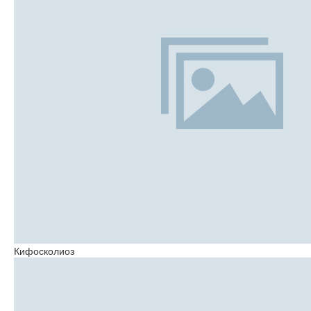
Кифосколиоз