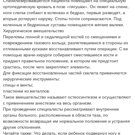
Стабилизировавшегося пациента помещают на специальную
ортопедическую кровать в позе «лягушки». Он лежит на спине,
ноги слегка сгибают в коленках и бедрах, первые разводят, а
вторые ротируют наружу. Стопы почти соприкасаются. Под
коленные и бедренные суставы помещаются мягкие валики.
Хирургическое вмешательство
Переломы лонной и седалищной костей со смещениями и
повреждением тазового кольца, разлетевшимися в стороны их
отломанными кусками восстанавливают путем операции. С ее
помощью врачи-хирурги собирают сместившиеся кости и
придают правильное положение, в котором им предстоит
срастись, после чего закрепляют элементы.
Для фиксации восстановленных частей скелета применяются
хирургические инструменты:
спицы и винты;
пластинки из металлов.
Такое вмешательство называют остеосинтезом и осуществляют
с применением анестезии на весь организм.
При проведении специалисты рассматривают внутренние
органы больного, расположенные в области таза, по
возможности возвращая им нормальное положение и устраняя
другие отклонения.
Читайте также: Что делать, если ребенок подвернул ногу и