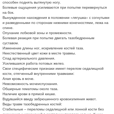
способен поднять вытянутую ногу.
Болевые ощущения усиливаются при попытке перевернуться
на бок.
Вынужденное нахождения в положении «лягушка» с согнутыми
и разведенными по сторонам нижними конечностями, лежа на
спине.
Опухание лобковой зоны и промежности.
Болевая реакция при попытке двигать тазобедренным
суставом.
Изменение длины ног, искривление костей таза.
Неестественный цвет кожи в месте травмы.
Спад артериального давления.
Усилившаяся работа потовых желез.
Свои специфические признаки имеет перелом седалищной
кости, отягченный внутренними травмами:
Алая кровь в моче.
Невозможность мочеиспускания.
Обширные гематомы около таза.
Наличие крови в прямой кишке.
Вздувшийся ввиду забрюшинного кровоизлияния живот.
Виды травм тазобедренных костей:
Стабильные – переломы седалищной или лонной кости без