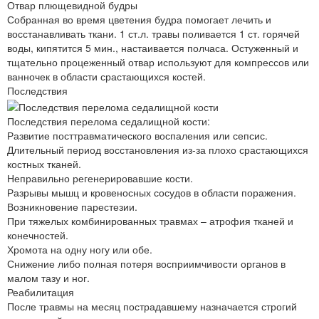
Отвар плющевидной будры
Собранная во время цветения будра помогает лечить и
восстанавливать ткани. 1 ст.л. травы поливается 1 ст. горячей
воды, кипятится 5 мин., настаивается полчаса. Остуженный и
тщательно процеженный отвар используют для компрессов или
ванночек в области срастающихся костей.
Последствия
Последствия перелома седалищной кости:
Развитие посттравматического воспаления или сепсис.
Длительный период восстановления из-за плохо срастающихся
костных тканей.
Неправильно регенерировавшие кости.
Разрывы мышц и кровеносных сосудов в области поражения.
Возникновение парестезии.
При тяжелых комбинированных травмах – атрофия тканей и
конечностей.
Хромота на одну ногу или обе.
Снижение либо полная потеря восприимчивости органов в
малом тазу и ног.
Реабилитация
После травмы на месяц пострадавшему назначается строгий