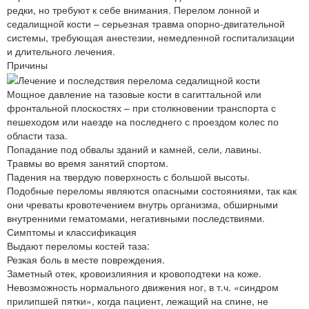
редки, но требуют к себе внимания. Перелом лонной и
седалищной кости – серьезная травма опорно-двигательной
системы, требующая анестезии, немедленной госпитализации
и длительного лечения.
Причины
Мощное давление на тазовые кости в сагиттальной или
фронтальной плоскостях – при столкновении транспорта с
пешеходом или наезде на последнего с проездом колес по
области таза.
Попадание под обвалы зданий и камней, сели, лавины.
Травмы во время занятий спортом.
Падения на твердую поверхность с большой высоты.
Подобные переломы являются опасными состояниями, так как
они чреваты кровотечением внутрь организма, обширными
внутренними гематомами, негативными последствиями.
Симптомы и классификация
Выдают переломы костей таза:
Резкая боль в месте повреждения.
Заметный отек, кровоизлияния и кровоподтеки на коже.
Невозможность нормального движения ног, в т.ч. «синдром
прилипшей пятки», когда пациент, лежащий на спине, не