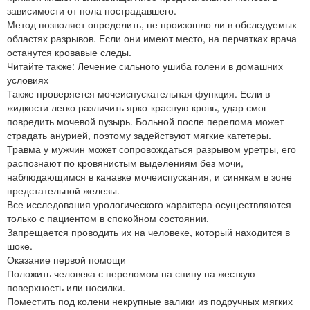
зависимости от пола пострадавшего.
Метод позволяет определить, не произошло ли в обследуемых
областях разрывов. Если они имеют место, на перчатках врача
останутся кровавые следы.
Читайте также: Лечение сильного ушиба голени в домашних
условиях
Также проверяется мочеиспускательная функция. Если в
жидкости легко различить ярко-красную кровь, удар смог
повредить мочевой пузырь. Больной после перелома может
страдать анурией, поэтому задействуют мягкие катетеры.
Травма у мужчин может сопровождаться разрывом уретры, его
распознают по кровянистым выделениям без мочи,
наблюдающимся в канавке мочеиспускания, и синякам в зоне
предстательной железы.
Все исследования урологического характера осуществляются
только с пациентом в спокойном состоянии.
Запрещается проводить их на человеке, который находится в
шоке.
Оказание первой помощи
Положить человека с переломом на спину на жесткую
поверхность или носилки.
Поместить под колени некрупные валики из подручных мягких