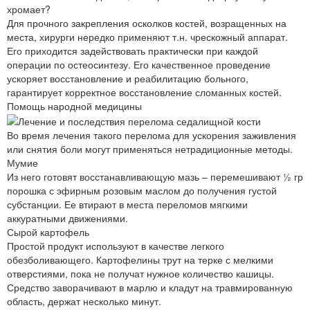
хромает?
Для прочного закрепления осколков костей, возращенных на
места, хирурги нередко применяют т.н. чрескожный аппарат.
Его приходится задействовать практически при каждой
операции по остеосинтезу. Его качественное проведение
ускоряет восстановление и реабилитацию больного,
гарантирует корректное восстановление сломанных костей.
Помощь народной медицины
Во время лечения такого перелома для ускорения заживления
или снятия боли могут применяться нетрадиционные методы.
Мумие
Из него готовят восстанавливающую мазь – перемешивают ½ гр
порошка с эфирным розовым маслом до получения густой
субстанции. Ее втирают в места переломов мягкими
аккуратными движениями.
Сырой картофель
Простой продукт используют в качестве легкого
обезболивающего. Картофелины трут на терке с мелкими
отверстиями, пока не получат нужное количество кашицы.
Средство заворачивают в марлю и кладут на травмированную
область, держат несколько минут.