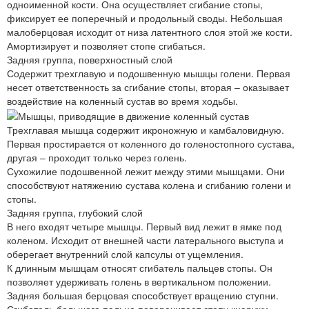
одноименной кости. Она осуществляет сгибание стопы,
фиксирует ее поперечный и продольный своды. Небольшая
малоберцовая исходит от низа латентного слоя этой же кости.
Амортизирует и позволяет стопе сгибаться.
Задняя группа, поверхностный слой
Содержит трехглавую и подошвенную мышцы голени. Первая
несет ответственность за сгибание стопы, вторая – оказывает
воздействие на коленный сустав во время ходьбы.
Трехглавая мышца содержит икроножную и камбаловидную.
Первая простирается от коленного до голеностопного сустава,
другая – проходит только через голень.
Сухожилие подошвенной лежит между этими мышцами. Они
способствуют натяжению сустава колена и сгибанию голени и
стопы.
Задняя группа, глубокий слой
В него входят четыре мышцы. Первый вид лежит в ямке под
коленом. Исходит от внешней части латерального выступа и
оберегает внутренний слой капсулы от ущемления.
К длинным мышцам относят сгибатель пальцев стопы. Он
позволяет удерживать голень в вертикальном положении.
Задняя большая берцовая способствует вращению ступни.
Сгибатель большого пальца поворачивает стопу кнаружи.