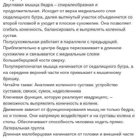
Двуглавая мышца бедра – спиралеобразная и
продолжительная. Исходит от верха медиального слоя
седалищного бугра, далее вытянутый участок объединяется со
второй головкой и уходит в плоское сухожилие. Она позволяет
сгибать конечность, балансировать и выпрямлять коленный
сустав.
Полусухожильная работает в параллели с предыдущей.
Приблизительно в центре бедра перескакивает в длинное
сухожилие и связывается с медиальным слоем
большеберцовой кости сверху.
Полуперепончатая мышца начинается от седалищного бугра, а
на середине верхней части ноги примыкает к мышечному
брюшку.
Читайте также: Анатомия коленного сустава: устройство
суставов, связок, сумок, надколенника
Ключевая функция, которую реализует квадрицепс, –
возможность выпрямлять конечность в колене.
Движение зависит от функционирования мышц не только бедра,
но и голени. Они напрямую воздействуют и на суставы колена и
стопы. Обеспечивают способность человека ходить прямо.
Латеральная группа
Длинная малоберцовая начинается от головки и внешней части