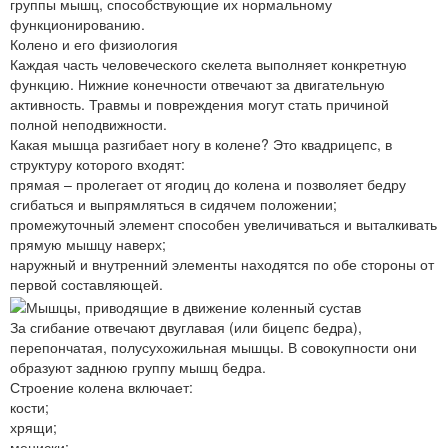
группы мышц, способствующие их нормальному
функционированию.
Колено и его физиология
Каждая часть человеческого скелета выполняет конкретную
функцию. Нижние конечности отвечают за двигательную
активность. Травмы и повреждения могут стать причиной
полной неподвижности.
Какая мышца разгибает ногу в колене? Это квадрицепс, в
структуру которого входят:
прямая – пролегает от ягодиц до колена и позволяет бедру
сгибаться и выпрямляться в сидячем положении;
промежуточный элемент способен увеличиваться и выталкивать
прямую мышцу наверх;
наружный и внутренний элементы находятся по обе стороны от
первой составляющей.
За сгибание отвечают двуглавая (или бицепс бедра),
перепончатая, полусухожильная мышцы. В совокупности они
образуют заднюю группу мышц бедра.
Строение колена включает:
кости;
хрящи;
мениски;