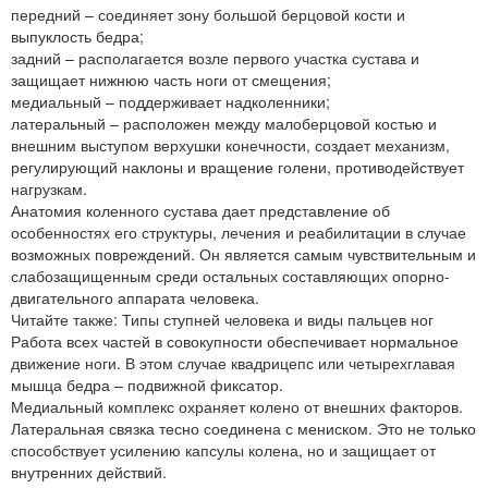
передний – соединяет зону большой берцовой кости и
выпуклость бедра;
задний – располагается возле первого участка сустава и
защищает нижнюю часть ноги от смещения;
медиальный – поддерживает надколенники;
латеральный – расположен между малоберцовой костью и
внешним выступом верхушки конечности, создает механизм,
регулирующий наклоны и вращение голени, противодействует
нагрузкам.
Анатомия коленного сустава дает представление об
особенностях его структуры, лечения и реабилитации в случае
возможных повреждений. Он является самым чувствительным и
слабозащищенным среди остальных составляющих опорно-
двигательного аппарата человека.
Читайте также: Типы ступней человека и виды пальцев ног
Работа всех частей в совокупности обеспечивает нормальное
движение ноги. В этом случае квадрицепс или четырехглавая
мышца бедра – подвижной фиксатор.
Медиальный комплекс охраняет колено от внешних факторов.
Латеральная связка тесно соединена с мениском. Это не только
способствует усилению капсулы колена, но и защищает от
внутренних действий.