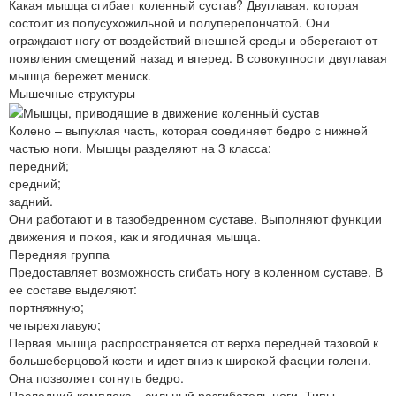
Какая мышца сгибает коленный сустав? Двуглавая, которая
состоит из полусухожильной и полуперепончатой. Они
ограждают ногу от воздействий внешней среды и оберегают от
появления смещений назад и вперед. В совокупности двуглавая
мышца бережет мениск.
Мышечные структуры
Колено – выпуклая часть, которая соединяет бедро с нижней
частью ноги. Мышцы разделяют на 3 класса:
передний;
средний;
задний.
Они работают и в тазобедренном суставе. Выполняют функции
движения и покоя, как и ягодичная мышца.
Передняя группа
Предоставляет возможность сгибать ногу в коленном суставе. В
ее составе выделяют:
портняжную;
четырехглавую;
Первая мышца распространяется от верха передней тазовой к
большеберцовой кости и идет вниз к широкой фасции голени.
Она позволяет согнуть бедро.
Последний комплекс – сильный разгибатель ноги. Типы