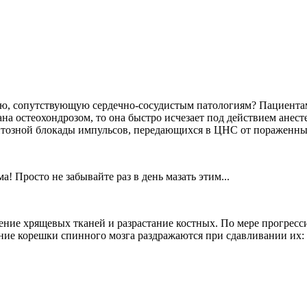
гию, сопутствующую сердечно-сосудистым патологиям? Пациентам
на остеохондрозом, то она быстро исчезает под действием анес
ентозной блокады импульсов, передающихся в ЦНС от пораженны
 Просто не забывайте раз в день мазать этим...
ение хрящевых тканей и разрастание костных. По мере прогрес
дние корешки спинного мозга раздражаются при сдавливании их: