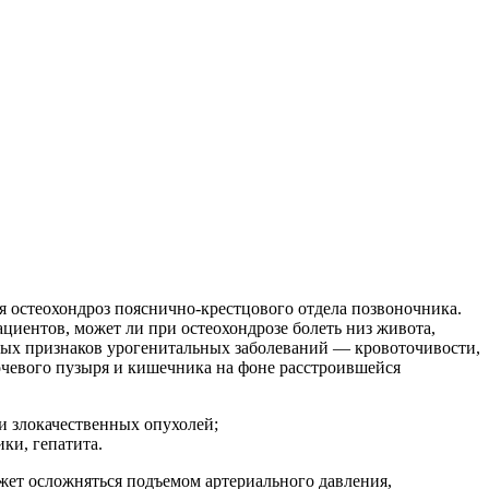
я остеохондроз пояснично-крестцового отдела позвоночника.
ентов, может ли при остеохондрозе болеть низ живота,
рных признаков урогенитальных заболеваний — кровоточивости,
чевого пузыря и кишечника на фоне расстроившейся
и злокачественных опухолей;
ки, гепатита.
жет осложняться подъемом артериального давления,