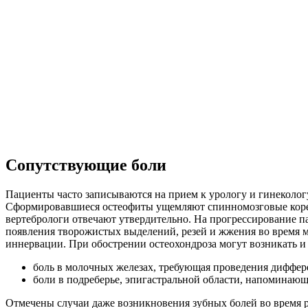
Сопутствующие боли
Пациенты часто записываются на прием к урологу и гинекологу
Сформировавшиеся остеофиты ущемляют спинномозговые корешк
вертебрологи отвечают утвердительно. На прогрессирование п
появления творожистых выделений, резей и жжения во время 
иннервации. При обострении остеохондроза могут возникать 
боль в молочных железах, требующая проведения диффер
боли в подреберье, эпигастральной области, напоминающи
Отмечены случаи даже возникновения зубных болей во время р