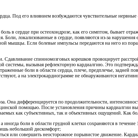
сердца. Под его влиянием возбуждаются чувствительные нервные
боль в сердце при остеохондрозе, как его симптом, бывает отра
. Боли, локализованные в сердце, появляются из-за нарушения е
чной мышцы. Если болевые импульсы передаются на него из пора
и. Сдавливание спинномозговых корешков провоцирует расстрой
ной системы, вызывая рефлекторную кардиалгию. Это подтвер
траженные боли в области сердца, плече, предплечье, задней п
тствуют, а на электрокардиограмме не обнаруживаются негативн
дроза. Она дифференцируется по продолжительности, интенсивно
дицинской помощью. После установления причины кардиалгии вы
аемых как субъективных, так и объективных ощущений. Как бол
 иногда боли в области грудной клетки сохраняются в течение 1
лишь небольшой дискомфорт;
ться или совершить неосторожное порывистое движение. Кардиал