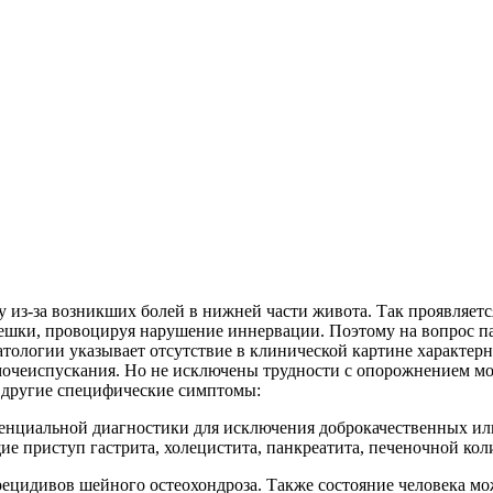
 из-за возникших болей в нижней части живота. Так проявляетс
и, провоцируя нарушение иннервации. Поэтому на вопрос паци
атологии указывает отсутствие в клинической картине характе
мочеиспускания. Но не исключены трудности с опорожнением мо
и другие специфические симптомы:
енциальной диагностики для исключения доброкачественных ил
е приступ гастрита, холецистита, панкреатита, печеночной коли
ецидивов шейного остеохондроза. Также состояние человека мо