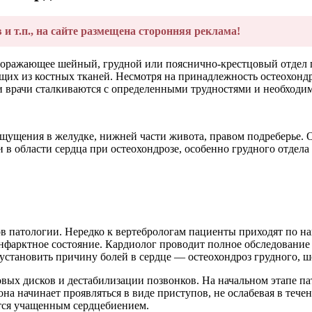
в и т.п., на сайте размещена сторонняя реклама!
поражающее шейный, грудной или пояснично-крестцовый отдел п
щих из костных тканей. Несмотря на принадлежность остеохондр
 врачи сталкиваются с определенными трудностями и необходи
ущения в желудке, нижней части живота, правом подреберье. О
 в области сердца при остеохондрозе, особенно грудного отдела
ов патологии. Нередко к вертебрологам пациенты приходят по 
нфарктное состояние. Кардиолог проводит полное обследовани
 установить причину болей в сердце — остеохондроз грудного, ш
овых дисков и дестабилизации позвонков. На начальном этапе 
на начинает проявляться в виде приступов, не ослабевая в тече
тся учащенным сердцебиением.