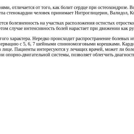
ми, отличается от того, как болит сердце при остеохондрозе. 
упа стенокардии человек принимает Нитроглицерин, Валидол, Ко
ется болезненность на участках расположения остистых отростк
этом случае интенсивность болей нарастает при движении как рук
гого характера. Нередко происходит распространение болевых 
рвацию с 5, 6, 7 шейными спинномозговыми корешками. Кардиал
в лице. Пациенты интересуются у лечащих врачей, может ли боле
ии опорно-двигательной системы, позволяет облегчить диагност