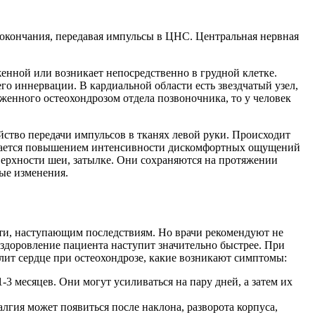
 окончания, передавая импульсы в ЦНС. Центральная нервная
женной или возникает непосредственно в грудной клетке.
го иннервации. В кардиальной области есть звездчатый узел,
женного остеохондрозом отдела позвоночника, то у человек
ство передачи импульсов в тканях левой руки. Происходит
ждается повышением интенсивности дискомфортных ощущений
оверхности шеи, затылке. Они сохраняются на протяжении
ые изменения.
сти, наступающим последствиям. Но врачи рекомендуют не
здоровление пациента наступит значительно быстрее. При
ит сердце при остеохондрозе, какие возникают симптомы:
-3 месяцев. Они могут усиливаться на пару дней, а затем их
гия может появиться после наклона, разворота корпуса,