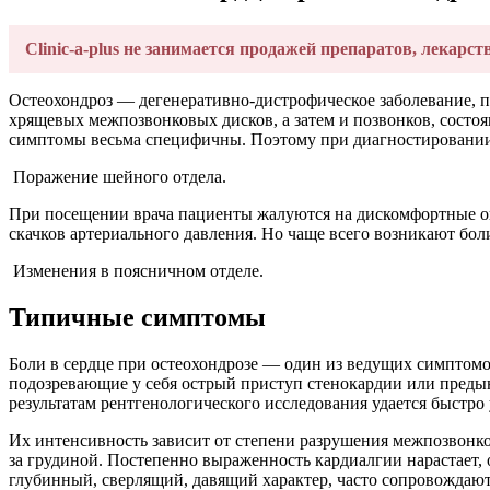
Clinic-a-plus не занимается продажей препаратов, лекарст
Остеохондроз — дегенеративно-дистрофическое заболевание, 
хрящевых межпозвонковых дисков, а затем и позвонков, состоя
симптомы весьма специфичны. Поэтому при диагностировании
Поражение шейного отдела.
При посещении врача пациенты жалуются на дискомфортные ощ
скачков артериального давления. Но чаще всего возникают боли
Изменения в поясничном отделе.
Типичные симптомы
Боли в сердце при остеохондрозе — один из ведущих симптом
подозревающие у себя острый приступ стенокардии или преды
результатам рентгенологического исследования удается быстро
Их интенсивность зависит от степени разрушения межпозвонк
за грудиной. Постепенно выраженность кардиалгии нарастает, о
глубинный, сверлящий, давящий характер, часто сопровождаю