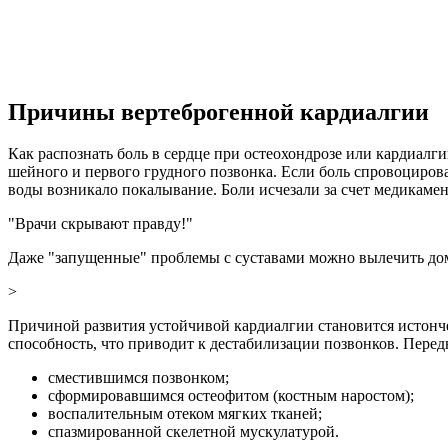
Причины вертеброгенной кардиалгии
Как распознать боль в сердце при остеохондрозе или кардиал
шейного и первого грудного позвонка. Если боль спровоцирова
воды возникало покалывание. Боли исчезали за счет медикам
"Врачи скрывают правду!"
Даже "запущенные" проблемы с суставами можно вылечить дома!
>
Причиной развития устойчивой кардиалгии становится истонч
способность, что приводит к дестабилизации позвонков. Пере
сместившимся позвонком;
сформировавшимся остеофитом (костным наростом);
воспалительным отеком мягких тканей;
спазмированной скелетной мускулатурой.