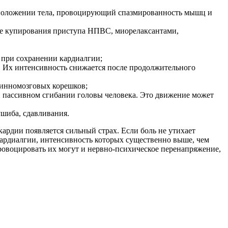
ном положении тела, провоцирующий спазмированность мышц и
сле купирования приступа НПВС, миорелаксантами,
 при сохранении кардиалгии;
. Их интенсивность снижается после продолжительного
пинномозговых корешков;
 пассивном сгибании головы человека. Это движение может
шиба, сдавливания.
кардии появляется сильный страх. Если боль не утихает
кардиалгии, интенсивность которых существенно выше, чем
провоцировать их могут и нервно-психическое перенапряжение,