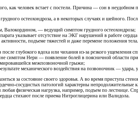
о того, как человек встает с постели. Причина — сон в неудоб
 грудного остеохондроза, а в некоторых случаях и шейного. По
м, Валокордином, — ведущий симптом грудного остеохондроза;
парата указывает отсутствие на ЭКГ нарушений в работе сердца
 активности, подъеме тяжестей и даже перемене положения тела
 после глубокого вдоха или чихания из-за резкого ущемления с
ине симптом Нери — появление болей в поясничной области при
ормировавшейся межпозвоночной грыжи;
ультате механического воздействия на позвоночник — удара, у
оиться за состояние своего здоровья. А во время приступа стено
 сердечно-сосудистых патологий характерны непродолжительные 
я любая физическая нагрузка, например, подъем по лестнице. С
 сердца стихают после приема Нитроглицерина или Валидола.