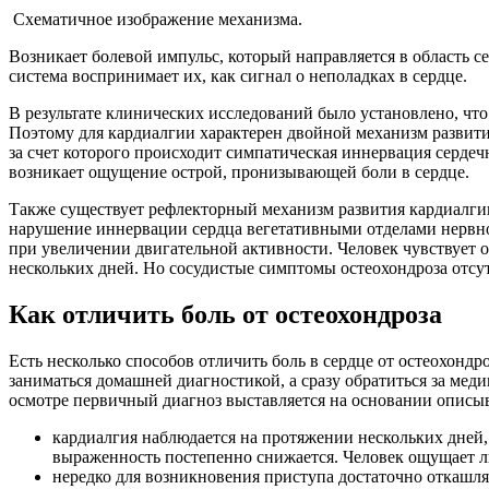
Схематичное изображение механизма.
Возникает болевой импульс, который направляется в область 
система воспринимает их, как сигнал о неполадках в сердце.
В результате клинических исследований было установлено, что 
Поэтому для кардиалгии характерен двойной механизм развития
за счет которого происходит симпатическая иннервация серде
возникает ощущение острой, пронизывающей боли в сердце.
Также существует рефлекторный механизм развития кардиалги
нарушение иннервации сердца вегетативными отделами нерв
при увеличении двигательной активности. Человек чувствует о
нескольких дней. Но сосудистые симптомы остеохондроза отсу
Как отличить боль от остеохондроза
Есть несколько способов отличить боль в сердце от остеохон
заниматься домашней диагностикой, а сразу обратиться за ме
осмотре первичный диагноз выставляется на основании описыв
кардиалгия наблюдается на протяжении нескольких дней, а
выраженность постепенно снижается. Человек ощущает 
нередко для возникновения приступа достаточно откашля