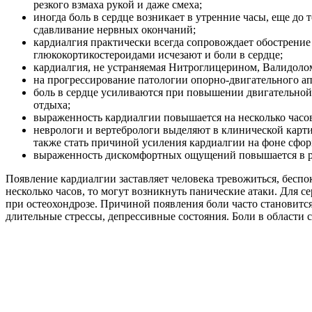
резкого взмаха рукой и даже смеха;
иногда боль в сердце возникает в утренние часы, еще д
сдавливание нервных окончаний;
кардиалгия практически всегда сопровождает обострение
глюкокортикостероидами исчезают и боли в сердце;
кардиалгия, не устраняемая Нитроглицерином, Валидоло
на прогрессирование патологии опорно-двигательного ап
боль в сердце усиливаются при повышении двигательной
отдыха;
выраженность кардиалгии повышается на несколько часов
неврологи и вертебрологи выделяют в клинической карт
также стать причиной усиления кардиалгии на фоне сф
выраженность дискомфортных ощущений повышается в рез
Появление кардиалгии заставляет человека тревожиться, беспок
несколько часов, то могут возникнуть панические атаки. Для
при остеохондрозе. Причиной появления боли часто становитс
длительные стрессы, депрессивные состояния. Боли в области