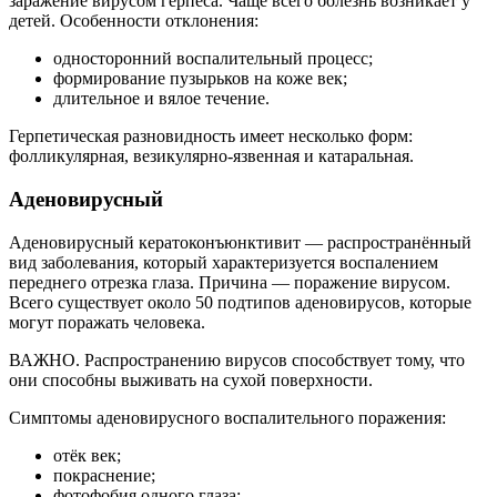
заражение вирусом герпеса. Чаще всего болезнь возникает у
детей. Особенности отклонения:
односторонний воспалительный процесс;
формирование пузырьков на коже век;
длительное и вялое течение.
Герпетическая разновидность имеет несколько форм:
фолликулярная, везикулярно-язвенная и катаральная.
Аденовирусный
Аденовирусный кератоконъюнктивит — распространённый
вид заболевания, который характеризуется воспалением
переднего отрезка глаза. Причина — поражение вирусом.
Всего существует около 50 подтипов аденовирусов, которые
могут поражать человека.
ВАЖНО. Распространению вирусов способствует тому, что
они способны выживать на сухой поверхности.
Симптомы аденовирусного воспалительного поражения:
отёк век;
покраснение;
фотофобия одного глаза;