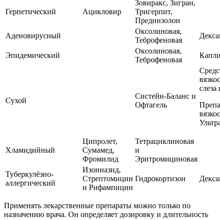
Зовиракс, Зигран,
Герпетический
Ацикловир
Тригерпит,
Преднизолон
Оксолиновая,
Аденовирусный
Декса
Теброфеновая
Оксолиновая,
Эпидемический
Капли
Теброфеновая
Средс
вязко
слеза
Систейн-Баланс и
Сухой
Офтагель
Препа
вязко
Ультр
Ципролет,
Тетрациклиновая
Хламидийный
Сумамед,
и
Фромилид
Эритромициновая
Изониазид,
Туберкулёзно-
Стрептомицин
Гидрокортизон
Декса
аллергический
и Рифампицин
Применять лекарственные препараты можно только по
назначению врача. Он определяет дозировку и длительность