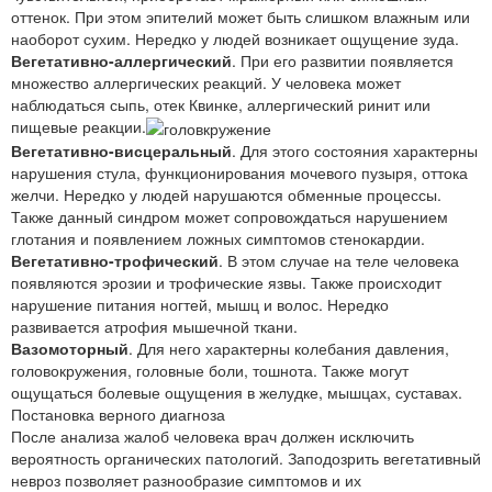
оттенок. При этом эпителий может быть слишком влажным или
наоборот сухим. Нередко у людей возникает ощущение зуда.
Вегетативно-аллергический
. При его развитии появляется
множество аллергических реакций. У человека может
наблюдаться сыпь, отек Квинке, аллергический ринит или
пищевые реакции.
Вегетативно-висцеральный
. Для этого состояния характерны
нарушения стула, функционирования мочевого пузыря, оттока
желчи. Нередко у людей нарушаются обменные процессы.
Также данный синдром может сопровождаться нарушением
глотания и появлением ложных симптомов стенокардии.
Вегетативно-трофический
. В этом случае на теле человека
появляются эрозии и трофические язвы. Также происходит
нарушение питания ногтей, мышц и волос. Нередко
развивается атрофия мышечной ткани.
Вазомоторный
. Для него характерны колебания давления,
головокружения, головные боли, тошнота. Также могут
ощущаться болевые ощущения в желудке, мышцах, суставах.
Постановка верного диагноза
После анализа жалоб человека врач должен исключить
вероятность органических патологий. Заподозрить вегетативный
невроз позволяет разнообразие симптомов и их