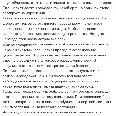
неустойчивость, а также зависимость от психогенных факторов.
Специалист должен определить, какой орган в большей степени
реагирует на нарушения.
Также очень важно отличить патологию от висцеропатий. На
фоне симптомов вегетативного невроза могут появляться
психогенные невротические реакции. Чтобы определить
характер заболевания, врач исследует рефлексы. Нередко
наблюдаются несимметричные реакции.
Чтобы оценить возбудимость симпатической
нервной системы, специалист проводит исследование
дермографизма. Под данным термином понимают местную
ответную реакцию на штриховое раздражение кожи. В
результате этого кожа может краснеть или бледнеть.
Пиломоторный рефлекс проверяют температурным или
болевым раздражением. При положительном ответе
наблюдается местная или общая реакция, для которой
характерно появление так называемой гусиной кожи.
Также врач может оценить рефлекс солнечного сплетения. Для
этого он надавливает на зону эпигастрия. При появлении боли
можно говорить о повышенной возбудимости нервной системы.
Как вывести пациента из такого состояния
Чтобы подобрать адекватное лечение вегетоневроза, врач