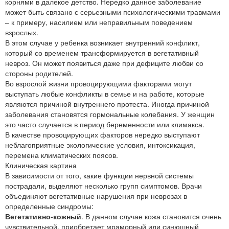
корнями в далекое детство. Нередко данное заболевание
может быть связано с серьезными психологическими травмами
– к примеру, насилием или неправильным поведением
взрослых.
В этом случае у ребенка возникает внутренний конфликт,
который со временем трансформируется в вегетативный
невроз. Он может появиться даже при дефиците любви со
стороны родителей.
Во взрослой жизни провоцирующими факторами могут
выступать любые конфликты в семье и на работе, которые
являются причиной внутреннего протеста. Иногда причиной
заболевания становятся гормональные колебания. У женщин
это часто случается в период беременности или климакса.
В качестве провоцирующих факторов нередко выступают
неблагоприятные экологические условия, интоксикация,
перемена климатических поясов.
Клиническая картина
В зависимости от того, какие функции нервной системы
пострадали, выделяют несколько групп симптомов. Врачи
объединяют вегетативные нарушения при неврозах в
определенные синдромы:
Вегетативно-кожный
. В данном случае кожа становится очень
чувствительной, приобретает мраморный или синюшный