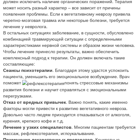
должен исключить наличие органических поражений. Терапия
может носить разный характер – все зависит от причины
появления проблемы. Если к вегетативному неврозу привела
черепно-мозговая травма или некоторые болезни, требуется
лечение у невролога.
В остальных ситуациях заболевание, в сущности, обусловлено
комбинацией травмирующей ситуации с определенными
характеристиками нервной системы и образом жизни человека.
Чтобы лечение принесло результаты, важно обеспечить
комплексный подход к терапии. Он должен включать такие
составляющие:
Сеансы психотерапии
. Благодаря этому удастся успокоить
пациента, уменьшить его эмоциональное возбуждение. Врач
поможет
понять стрессовые механизмы
развития болезни и научит справляться с эмоциональными
перегрузками.
Отказ от вредных привычек
. Важно понять, какие именно
факторы могли привести к развитию вегетативного невроза.
Довольно часто людям приходится отказываться от алкоголя,
курения, крепкого кофе и т.д.
Лечение у узких специалистов
. Многим пациентам требуется
массаж, рефлексотерапия, иглоукалывание.
Применение лекарственных препаратов
. Конкретные