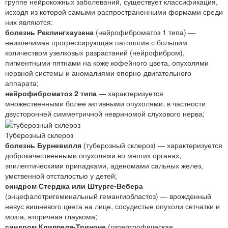
группе нейрокожных заболеваний, существует классификация,
исходя из которой самыми распространенными формами среди
них являются:
болезнь Реклингхаузена
(нейрофиброматоз 1 типа) —
неизлечимая прогрессирующая патология с большим
количеством узелковых разрастаний (нейрофибром),
пигментными пятнами на коже кофейного цвета, опухолями
нервной системы и аномалиями опорно-двигательного
аппарата;
нейрофиброматоз 2 типа
— характеризуется
множественными более активными опухолями, в частности
двусторонней симметричной невриномой слухового нерва;
Туберозный склероз
болезнь Бурневилля
(туберозный склероз) — характеризуется
доброкачественными опухолями во многих органах,
эпилептическими припадками, аденомами сальных желез,
умственной отсталостью у детей;
синдром Стерджа или Штурге-Вебера
(энцефалотригеминальный гемангиобластоз) — врожденный
невус вишневого цвета на лице, сосудистые опухоли сетчатки и
мозга, вторичная глаукома;
синдром Клиппеля-Триноне
(гипертрофическая