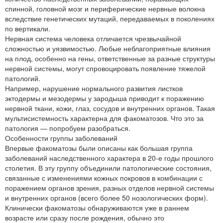
спинной, головной мозг и периферические нервные волокна
вследствие генетических мутаций, передаваемых в поколениях
по вертикали.
Нервная система человека отличается чрезвычайной
сложностью и уязвимостью. Любые неблагоприятные влияния
на плод, особенно на гены, ответственные за разные структуры
нервной системы, могут спровоцировать появление тяжелой
патологий.
Например, нарушение нормального развития листков
эктодермы и мезодермы у зародыша приводит к поражению
нервной ткани, кожи, глаз, сосудов и внутренних органов. Такая
мультисистемность характерна для факоматозов. Что это за
патология — попробуем разобраться.
Особенности группы заболеваний
Впервые факоматозы были описаны как большая группа
заболеваний наследственного характера в 20-е годы прошлого
столетия. В эту группу объединили патологические состояния,
связанные с изменениями кожных покровов в комбинации с
поражением органов зрения, разных отделов нервной системы
и внутренних органов (всего более 50 нозологических форм).
Клинически факоматозы обнаруживаются уже в раннем
возрасте или сразу после рождения, обычно это