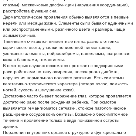
спазмы), мозжечковые дисфункции (нарушения координации),
расстройства функции сна.
Дерматологические проявления обычно выявляются в первые
недели или месяцы жизни. Элементы сыпи бывают единичными
или распространенными, различного цвета и размера, чаще
асимметричные.
Типичными считаются пигментные пятна разного оттенка
коричневого цвета, участки пониженной пигментации,
узелковые элементы, нейрофибромы, папилломы, шагреневая
кожа с бляшками, гемангиомы.
В некоторых случаях факоматоз протекает с эндокринными
расстройствами по типу ожирения, несахарного диабета,
нарушения нормального полового развития. Есть симптомы
вегетативно-трофического характера (потеря волос, ломкость
ногтей, сухость и шелушение кожи).
Достаточно часто бывает поражение глаз, которое проявляется
достаточно рано после рождения ребенка. При осмотре
выявляется гемангиоматоз сетчатки, стойкое патологическое
расширение сосудов конъюнктивы. Возможно бессимптомное
течение и проявление только в виде пониженной остроты
зрения.
Поражения внутренних органов структурно и функционально