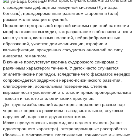
В некоторых случаях факоматоз сочетается
с врожденным дефицитом иммунной системы (Луи-Бара
болезнь), преждевременным развитием старения и (или)
риском малигнизации опухолей.
Поражение центральной нервной системы при этой патологии
морфологически выглядит, как разрастание в оболочках и ткани
мозга узелков, кистозных полостей, нейрофиброматозных
образований, участков демиелинизации, атрофии и
кальцификации, врожденных сосудистых аномалий по типу
аневризм, гемангиом.
В клинике присутствует картина судорожного синдрома с
различным характером течения. У деток часто случаются
эпилептические припадки, вследствие чего факоматоз нередко
сопровождается задержкой нервно-психического развития,
олигофренией, асоциальным поведением. Степень
выраженности умственной отсталости прямо пропорциональна
тяжести и частоте эпилептических приступов.
Для группы заболеваний характерны поражения разных пар
черепных нервов с развитием глазодвигательных, слуховых
нарушений, парезов и других симптомов.
Может присутствовать пирамидная недостаточность (чаще
одностороннего характера), экстрапирамидные расстройства
(бради— и олигокинезия, гиперкинезия, тонические мышечные