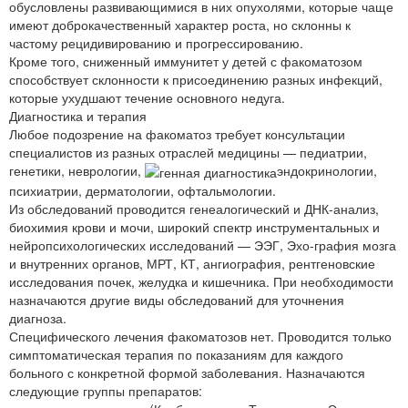
обусловлены развивающимися в них опухолями, которые чаще
имеют доброкачественный характер роста, но склонны к
частому рецидивированию и прогрессированию.
Кроме того, сниженный иммунитет у детей с факоматозом
способствует склонности к присоединению разных инфекций,
которые ухудшают течение основного недуга.
Диагностика и терапия
Любое подозрение на факоматоз требует консультации
специалистов из разных отраслей медицины — педиатрии,
генетики, неврологии,
эндокринологии,
психиатрии, дерматологии, офтальмологии.
Из обследований проводится генеалогический и ДНК-анализ,
биохимия крови и мочи, широкий спектр инструментальных и
нейропсихологических исследований — ЭЭГ, Эхо-графия мозга
и внутренних органов, МРТ, КТ, ангиография, рентгеновские
исследования почек, желудка и кишечника. При необходимости
назначаются другие виды обследований для уточнения
диагноза.
Специфического лечения факоматозов нет. Проводится только
симптоматическая терапия по показаниям для каждого
больного с конкретной формой заболевания. Назначаются
следующие группы препаратов: