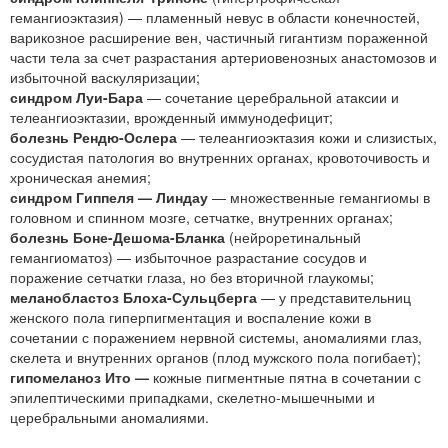
гемангиоэктазия) — пламенный невус в области конечностей,
варикозное расширение вен, частичный гигантизм пораженной
части тела за счет разрастания артериовенозных анастомозов и
избыточной васкуляризации;
синдром Луи-Бара
— сочетание церебральной атаксии и
телеангиоэктазии, врожденный иммунодефицит;
болезнь Рендю-Ослера
— телеангиоэктазия кожи и слизистых,
сосудистая патология во внутренних органах, кровоточивость и
хроническая анемия;
синдром Гиппеля — Линдау
— множественные гемангиомы в
головном и спинном мозге, сетчатке, внутренних органах;
болезнь Боне-Дешома-Бланка
(нейроретинальный
гемангиоматоз) — избыточное разрастание сосудов и
поражение сетчатки глаза, но без вторичной глаукомы;
меланобластоз Блоха-Сульцберга
— у представительниц
женского пола гиперпигментация и воспаление кожи в
сочетании с поражением нервной системы, аномалиями глаз,
скелета и внутренних органов (плод мужского пола погибает);
гипомеланоз Ито —
кожные пигментные пятна в сочетании с
эпилептическими припадками, скелетно-мышечными и
церебральными аномалиями.