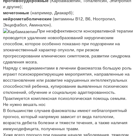
противосудорожные
(Карбамазепин, Топалепсин, Эпитропил
и другие);
мочегонные
(например, Диакарб);
нейрометаболические
(витамины В12, В6, Ноотропил,
Энцефабол, Аминалон).
При неэффективности консервативной терапии
проводится удаление новообразований хирургическим
способом, которое особенно показано при подозрении на
злокачественный характер опухоли, при резком
прогрессировании клинических симптомов, развитии синдрома
сдавления мозга.
Наряду с медикаментами в лечении факоматоза большую роль
играют психокорректирующие мероприятия, направленные на
восстановление или развитие нарушенных интеллектуальных
способностей ребенка, купирование выявленных психических
отклонений, обучение и социальную адаптированность.
Практикуется комплексная психологическая помощь семьям.
Не нужно вешать нос
В большинстве случаев факоматозы имеют неблагоприятный
прогноз, который напрямую зависит от вида патологии,
возраста дебюта болезни и тяжести течения, а также наличия
иммунодефицита, полученных травм.
Хуже всего прогноз при раннем начале заболевания, тяжелом