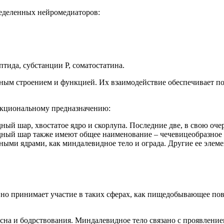
ределенных нейромедиаторов:
тида, субстанции P, соматостатина.
ным строением и функцией. Их взаимодействие обеспечивает по
ункциональному предназначению:
ный шар, хвостатое ядро и скорлупа. Последние две, в свою оче
дный шар также имеют общее наименование – чечевицеобразное 
ыми ядрами, как миндалевидное тело и ограда. Другие ее элеме
но принимает участие в таких сферах, как пищедобывающее пов
сна и бодрствования. Миндалевидное тело связано с проявлением