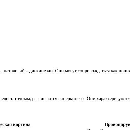
па патологий – дискинезии. Они могут сопровождаться как пон
 недостаточным, развиваются гиперкинезы. Они характеризуют
еская картина
Провоцирую