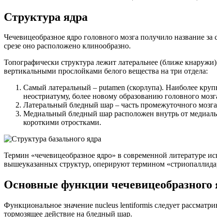
Структура ядра
Чечевицеобразное ядро головного мозга получило название за
срезе оно расположено клинообразно.
Топографически структура лежит латеральнее (ближе кнаружи) 
вертикальными прослойками белого вещества на три отдела:
Самый латеральный – putamen (cкорлупа). Наиболее круп
неостриатуму, более новому образованию головного мозга
Латеральный бледный шар – часть промежуточного мозга
Медиальный бледный шар расположен внутрь от медиальн
короткими отростками.
Термин «чечевицеобразное ядро» в современной литературе ис
вышеуказанных структур, оперируют термином «стриопаллидар
Основные функции чечевицеобразного 
Функциональное значение nucleus lentiformis следует рассмат
тормозящее действие на бледный шар.