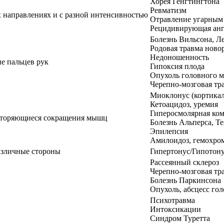
Хорея Генгтингтона
Ревматизм
 направлениях и с разной интенсивностью
Отравление угарным
Рецидивирующая ан
Болезнь Вильсона, Л
Родовая травма нов
Недоношенность
е пальцев рук
Гипоксия плода
Опухоль головного м
Черепно-мозговая тр
Миоклонус (кортика
Кетоацидоз, уремия
Гиперосмолярная ко
вторяющиеся сокращения мышц
Болезнь Альперса, Те
Эпилепсия
Амилоидоз, гемохро
азличные стороны
Гипертонус/Гипотон
Рассеянный склероз
Черепно-мозговая тр
Болезнь Паркинсона
Опухоль, абсцесс гол
Психотравма
Интоксикации
Синдром Туретта