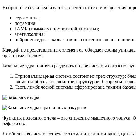
Нейронные связи реализуются за счет синтеза и выделения оп
серотонина;
дофамина;
ГАМК (гамма-аминомасляной кислоты);
ацетилхолина;
нейропептидов – вазоактивного интестинального полипеп
Каждый из представленных элементов обладает своим уникаль
организме в целом.
Базальные ядра принято разделять на две системы согласно ф
Стриопаллидарная система состоит из трех структур: блед
элемента обладают слоистой структурой. Скорлупа и бле
Часть лимбической системы сформирована такими базальн
Функция полосатого тела – это снижение мышечного тонуса. О
рефлексов.
Лимбическая система отвечает за эмоции, запоминание, циклы 