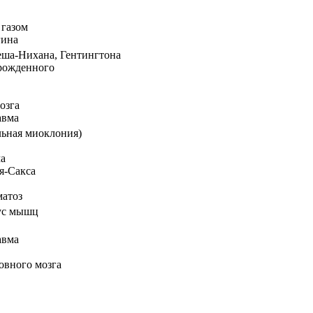
 газом
гина
еша-Нихана, Гентингтона
орожденного
озга
авма
льная миоклония)
ма
я-Сакса
матоз
ус мышц
авма
овного мозга