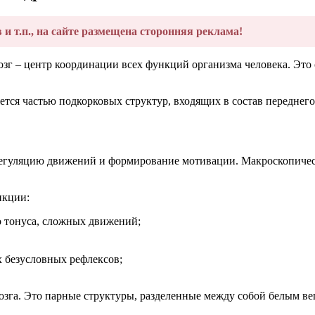
в и т.п., на сайте размещена сторонняя реклама!
озг – центр координации всех функций организма человека. Это
яется частью подкорковых структур, входящих в состав переднего
 регуляцию движений и формирование мотивации. Макроскопичес
нкции:
 тонуса, сложных движений;
 безусловных рефлексов;
озга. Это парные структуры, разделенные между собой белым ве