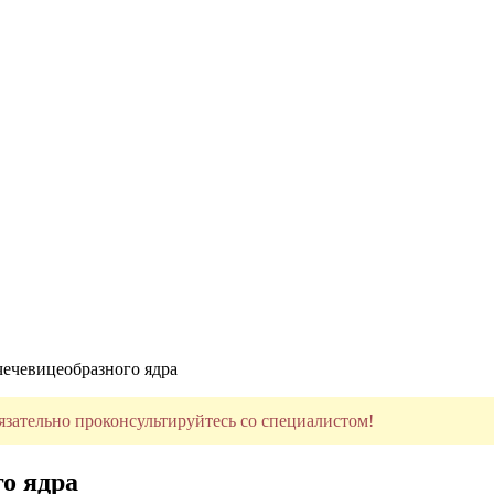
чечевицеобразного ядра
язательно проконсультируйтесь со специалистом!
о ядра