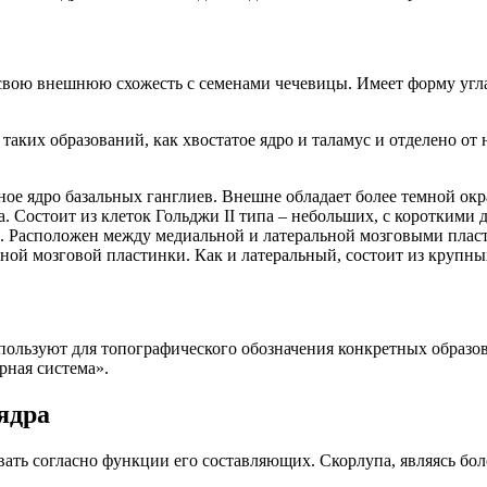
 свою внешнюю схожесть с семенами чечевицы. Имеет форму угла
таких образований, как хвостатое ядро и таламус и отделено о
ное ядро базальных ганглиев. Внешне обладает более темной окр
. Состоит из клеток Гольджи II типа – небольших, с короткими
. Расположен между медиальной и латеральной мозговыми пласт
ой мозговой пластинки. Как и латеральный, состоит из крупны
пользуют для топографического обозначения конкретных образо
ная система».
ядра
ривать согласно функции его составляющих. Скорлупа, являясь б