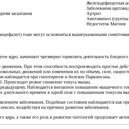
Железодефицитная а
Заболевания щитови
 время засыпания
Артрит
Авитаминоз (группы
Недостаток Магния
 энцефалит) тоже могут осложняться вышеуказанными симптома
татое ядро, начинают чрезмерно тормозить деятельность бледно
движения. При этом способность воспроизводить простые дейст
вольных движений или изменения их по объему, силе, скорости
м наблюдается при гипотиреозе и болезни Паркинсона.
й. Происходит резкое снижение тонуса мышц.
предыдущему. Наблюдается внезапное повышение мышечного тон
ие длительного времени в одной позе с повышенным тонусом м
влением заболевания. Подобные состояния наблюдаются как при
ексно, воздействуя на причину развития заболевания.
 ядра, а также его роль в развитии патологий продолжает актив