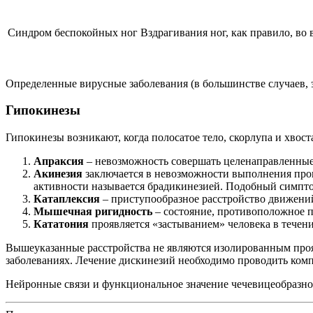
Синдром беспокойных ног
Вздрагивания ног, как правило, во
Определенные вирусные заболевания (в большинстве случаев,
Гипокинезы
Гипокинезы возникают, когда полосатое тело, скорлупа и хвос
Апраксия
– невозможность совершать целенаправленные 
Акинезия
заключается в невозможности выполнения произ
активности называется брадикинезией. Подобный симпто
Катаплексия
– приступообразное расстройство движени
Мышечная ригидность
– состояние, противоположное 
Кататония
проявляется «застыванием» человека в течен
Вышеуказанные расстройства не являются изолированным проя
заболеваниях. Лечение дискинезий необходимо проводить компл
Нейронные связи и функциональное значение чечевицеобразного