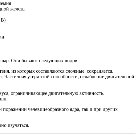
немия
дной железы
 B)
ми.
го шар. Они бывают следующих видов:
вия, из которых составляются сложные, сохраняется.
. Частичная утеря этой способности, ослабление двигательной
уса, ограничивающее двигательную активность.
ышц.
 поражении чечевицеобразного ядра, так и при других
но изучаться.