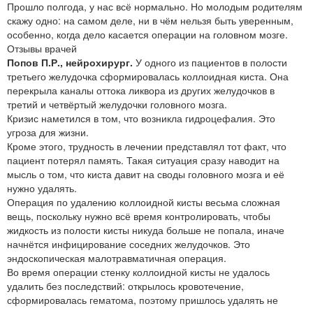
Прошло полгода, у нас всё нормально. Но молодым родителям
скажу одно: на самом деле, ни в чём нельзя быть уверенным,
особенно, когда дело касается операции на головном мозге.
Отзывы врачей
Попов П.Р., нейрохирург.
У одного из пациентов в полости
третьего желудочка сформировалась коллоидная киста. Она
перекрыла каналы оттока ликвора из других желудочков в
третий и четвёртый желудочки головного мозга.
Кризис наметился в том, что возникла гидроцефалия. Это
угроза для жизни.
Кроме этого, трудность в лечении представлял тот факт, что
пациент потерял память. Такая ситуация сразу наводит на
мысль о том, что киста давит на своды головного мозга и её
нужно удалять.
Операция по удалению коллоидной кисты весьма сложная
вещь, поскольку нужно всё время контролировать, чтобы
жидкость из полости кисты никуда больше не попала, иначе
начнётся инфицирование соседних желудочков. Это
эндоскопическая малотравматичная операция.
Во время операции стенку коллоидной кисты не удалось
удалить без последствий: открылось кровотечение,
сформировалась гематома, поэтому пришлось удалять не