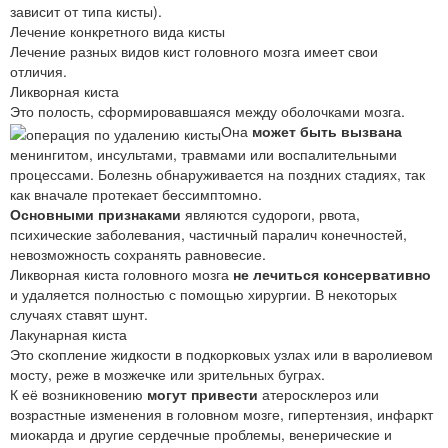
зависит от типа кисты).
Лечение конкретного вида кисты
Лечение разных видов кист головного мозга имеет свои
отличия.
Ликворная киста
Это полость, сформировавшаяся между оболочками мозга.
Она
может быть вызвана
менингитом, инсультами, травмами или воспалительными
процессами. Болезнь обнаруживается на поздних стадиях, так
как вначале протекает бессимптомно.
Основными признаками
являются судороги, рвота,
психические заболевания, частичный паралич конечностей,
невозможность сохранять равновесие.
Ликворная киста головного мозга
не лечиться консервативно
и удаляется полностью с помощью хирургии. В некоторых
случаях ставят шунт.
Лакунарная киста
Это скопление жидкости в подкорковых узлах или в варолиевом
мосту, реже в мозжечке или зрительных буграх.
К её возникновению
могут привести
атеросклероз или
возрастные изменения в головном мозге, гипертензия, инфаркт
миокарда и другие сердечные проблемы, венерические и