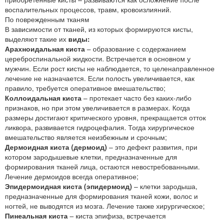
воспалительных процессов, травм, кровоизлияний.
По поврежденным тканям
В зависимости от тканей, из которых формируются кисты,
выделяют такие их
виды:
Арахноидальная киста
– образование с содержанием
цереброспинальной жидкости. Встречается в основном у
мужчин. Если рост кисты не наблюдается, то целенаправленное
лечение не назначается. Если полость увеличивается, как
правило, требуется оперативное вмешательство;
Коллоидальная киста
– протекает часто без каких-либо
признаков, но при этом увеличивается в размерах. Когда
размеры достигают критического уровня, прекращается отток
ликвора, развивается гидроцефалия. Тогда хирургическое
вмешательство является неизбежным и срочным;
Дермоидная киста (дермоид)
– это дефект развития, при
котором зародышевые клетки, предназначенные для
формирования тканей лица, остаются невостребованными.
Лечение дермоидов всегда оперативное;
Эпидермоидная киста (эпидермоид)
– клетки зародыша,
предназначенные для формирования тканей кожи, волос и
ногтей, не выводятся из мозга. Лечение также хирургическое;
Пинеальная киста
– киста эпифиза, встречается