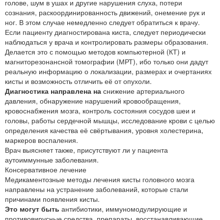
голове, шум в ушах и другие нарушения слуха, потери
сознания, раскоординированность движений, онемение рук и
ног. В этом случае немедленно следует обратиться к врачу.
Если пациенту диагностирована киста, следует периодически
наблюдаться у врача и контролировать размеры образования.
Делается это с помощью методов компьютерной (КТ) и
магниторезонансной томографии (МРТ), ибо только они дадут
реальную информацию о локализации, размерах и очертаниях
кисты и возможность отличить её от опухоли.
Диагностика направлена на
снижение артериального
давления, обнаружение нарушений кровообращения,
кровоснабжения мозга, контроль состояния сосудов шеи и
головы, работы сердечной мышцы, исследование крови с целью
определения качества её свёртывания, уровня холестерина,
маркеров воспаления.
Врач выясняет также, присутствуют ли у пациента
аутоиммунные заболевания.
Консервативное лечение
Медикаментозные методы лечения кисты головного мозга
направлены на устранение заболеваний, которые стали
причинами появления кисты.
Это могут быть
антибиотики, иммуномодулирующие и
противовирусные средства, препараты, восстанавливающие