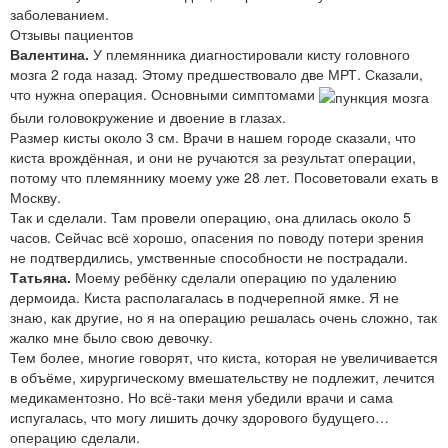
заболеванием.
Отзывы пациентов
Валентина.
У племянника диагностировали кисту головного
мозга 2 года назад. Этому предшествовало две МРТ. Сказали,
что нужна операция. Основными симптомами
были головокружение и двоение в глазах.
Размер кисты около 3 см. Врачи в нашем городе сказали, что
киста врождённая, и они не ручаются за результат операции,
потому что племяннику моему уже 28 лет. Посоветовали ехать в
Москву.
Так и сделали. Там провели операцию, она длилась около 5
часов. Сейчас всё хорошо, опасения по поводу потери зрения
не подтвердились, умственные способности не пострадали.
Татьяна.
Моему ребёнку сделали операцию по удалению
дермоида. Киста располагалась в подчерепной ямке. Я не
знаю, как другие, но я на операцию решалась очень сложно, так
жалко мне было свою девочку.
Тем более, многие говорят, что киста, которая не увеличивается
в объёме, хирургическому вмешательству не подлежит, лечится
медикаментозно. Но всё-таки меня убедили врачи и сама
испугалась, что могу лишить дочку здорового будущего…
операцию сделали.