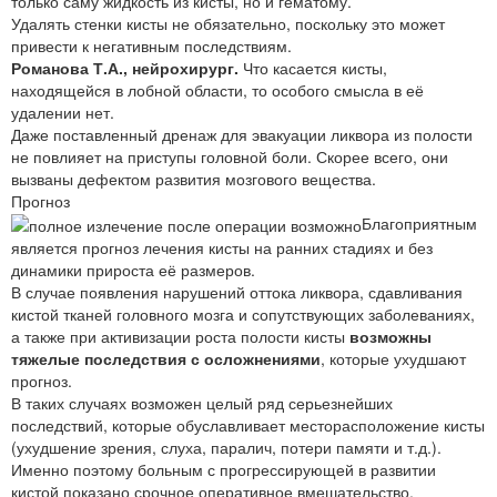
только саму жидкость из кисты, но и гематому.
Удалять стенки кисты не обязательно, поскольку это может
привести к негативным последствиям.
Романова Т.А., нейрохирург.
Что касается кисты,
находящейся в лобной области, то особого смысла в её
удалении нет.
Даже поставленный дренаж для эвакуации ликвора из полости
не повлияет на приступы головной боли. Скорее всего, они
вызваны дефектом развития мозгового вещества.
Прогноз
Благоприятным
является прогноз лечения кисты на ранних стадиях и без
динамики прироста её размеров.
В случае появления нарушений оттока ликвора, сдавливания
кистой тканей головного мозга и сопутствующих заболеваниях,
а также при активизации роста полости кисты
возможны
тяжелые последствия с осложнениями
, которые ухудшают
прогноз.
В таких случаях возможен целый ряд серьезнейших
последствий, которые обуславливает месторасположение кисты
(ухудшение зрения, слуха, паралич, потери памяти и т.д.).
Именно поэтому больным с прогрессирующей в развитии
кистой показано срочное оперативное вмешательство.