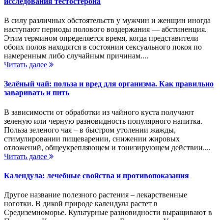
исследования тестостерона
В силу различных обстоятельств у мужчин и женщин иногда
наступают периоды полового воздержания — абстиненция.
Этим термином определяется время, когда представители
обоих полов находятся в состоянии сексуального покоя по
намеренным либо случайным причинам....
Читать далее
Зелёный чай: польза и вред для организма. Как правильно
заваривать и пить
В зависимости от обработки из чайного куста получают
зеленую или черную разновидность популярного напитка.
Польза зеленого чая – в быстром утолении жажды,
стимулировании пищеварении, снижении жировых
отложений, общеукрепляющем и тонизирующем действии....
Читать далее
Календула: лечебные свойства и противопоказания
Другое название полезного растения – лекарственные
ноготки. В дикой природе календула растет в
Средиземноморье. Культурные разновидности выращивают в