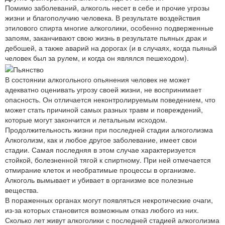
Помимо заболеваний, алкоголь несет в себе и прочие угрозы
жизни и благополучию человека. В результате воздействия
этилового спирта многие алкоголики, особенно подверженные
запоям, заканчивают свою жизнь в результате пьяных драк и
дебошей, а также аварий на дорогах (и в случаях, когда пьяный
человек был за рулем, и когда он являлся пешеходом).
В состоянии алкогольного опьянения человек не может
адекватно оценивать угрозу своей жизни, не воспринимает
опасность. Он отличается неконтролируемым поведением, что
может стать причиной самых разных травм и повреждений,
которые могут закончится и летальным исходом.
Продолжительность жизни при последней стадии алкоголизма
Алкоголизм, как и любое другое заболевание, имеет свои
стадии. Самая последняя в этом случае характеризуется
стойкой, болезненной тягой к спиртному. При ней отмечается
отмирание клеток и необратимые процессы в организме.
Алкоголь вымывает и убивает в организме все полезные
вещества.
В пораженных органах могут появляться некротические очаги,
из-за которых становится возможным отказ любого из них.
Сколько лет живут алкоголики с последней стадией алкоголизма