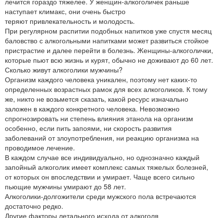
лечится гораздо тяжелее. У женщин-алкоголичек раньше
наступает климакс, они очень быстро
теряют привлекательность и молодость.
При регулярном распитии подобных напитков уже спустя месяц
баловство с алкогольными напитками может развиться стойкое
пристрастие и далее перейти в болезнь. Женщины-алкоголички,
которые пьют всю жизнь и курят, обычно не доживают до 60 лет.
Сколько живут алкоголики мужчины?
Организм каждого человека уникален, поэтому нет каких-то
определенных возрастных рамок для всех алкоголиков. К тому
же, никто не возьмется сказать, какой ресурс изначально
заложен в каждого конкретного человека. Невозможно
спрогнозировать ни степень влияния этанола на организм
особенно, если пить запоями, ни скорость развития
заболеваний от злоупотребления, ни реакцию организма на
проводимое лечение.
В каждом случае все индивидуально, но однозначно каждый
запойный алкоголик имеет комплекс самых тяжелых болезней,
от которых он впоследствии и умирает. Чаще всего сильно
пьющие мужчины умирают до 58 лет.
Алкоголики-долгожители среди мужского пола встречаются
достаточно редко.
Другие факторы летального исхода от алкоголя