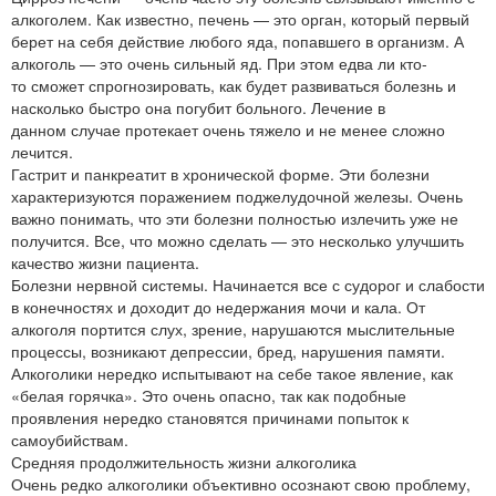
алкоголем. Как известно, печень — это орган, который первый
берет на себя действие любого яда, попавшего в организм. А
алкоголь — это очень сильный яд. При этом едва ли кто-
то сможет спрогнозировать, как будет развиваться болезнь и
насколько быстро она погубит больного. Лечение в
данном случае протекает очень тяжело и не менее сложно
лечится.
Гастрит и панкреатит в хронической форме. Эти болезни
характеризуются поражением поджелудочной железы. Очень
важно понимать, что эти болезни полностью излечить уже не
получится. Все, что можно сделать — это несколько улучшить
качество жизни пациента.
Болезни нервной системы. Начинается все с судорог и слабости
в конечностях и доходит до недержания мочи и кала. От
алкоголя портится слух, зрение, нарушаются мыслительные
процессы, возникают депрессии, бред, нарушения памяти.
Алкоголики нередко испытывают на себе такое явление, как
«белая горячка». Это очень опасно, так как подобные
проявления нередко становятся причинами попыток к
самоубийствам.
Средняя продолжительность жизни алкоголика
Очень редко алкоголики объективно осознают свою проблему,