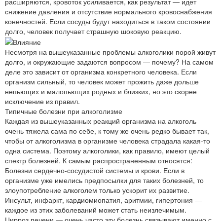
расширяются, кровоток усиливается, как результат — идет
снижение давления и отсутствие нормального кровоснабжения
конечностей. Если сосуды будут находиться в таком состоянии
долго, человек получает страшную шоковую реакцию.
Несмотря на вышеуказанные проблемы алкоголики порой живут
долго, и окружающие задаются вопросом — почему? На самом
деле это зависит от организма конкретного человека. Если
организм сильный, то человек может прожить даже дольше
непьющих и малопьющих родных и близких, но это скорее
исключение из правил.
Типичные болезни при алкоголизме
Каждая из вышеуказанных реакций организма на алкоголь
очень тяжела сама по себе, к тому же очень редко бывает так,
чтобы от алкоголизма в организме человека страдала какая-то
одна система. Поэтому алкоголики, как правило, имеют целый
спектр болезней. К самым распространенным относятся:
Болезни сердечно-сосудистой системы и крови. Если в
организме уже имелись предпосылки для таких болезней, то
злоупотребление алкоголем только ускорит их развитие.
Инсульт, инфаркт, кардиомиопатия, аритмии, гипертония —
каждое из этих заболеваний может стать неизлечимым.
Цирроз печени — очень часто эту болезнь связывают именно с