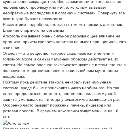
существенно сокращает ее. Вне зависимости от того, осознает
человек свою проблему или нет, алкоголизм вызывает
необратимые последствия в органах и системах. Повернуть все
вспять уже бывает невозможно.
Рассмотрим подробнее, сколько лет может прожить алкоголик.
Влияние спиртного на организм
Алкоголь оказывает очень сильное разрушающее влияние на
организм, причем крепость напитков не имеет принципиального
значения.
Этанол — это вещество, которое скапливается в печени и
головном мозге и самым пагубным образом действует на их
клетки. Но самое опасное заключается даже не в этом: этанол в
человеческом организме является сильнейшим мутагенным
веществом.
Поэтому пока действие этанола нейтрализует иммунная
система, вроде бы не происходит ничего необычного. Но так
долго продолжаться не может, постепенно силы иммунной
защиты уменьшаются, и тогда у алкоголиков развивается рак.
Особенно часто бывают поражены печень, пищевод или
ротовая полость. В среднем алкоголики живут меньше на 10
лет.
Помимо этого, есть еще целый ряд опасных воздействий