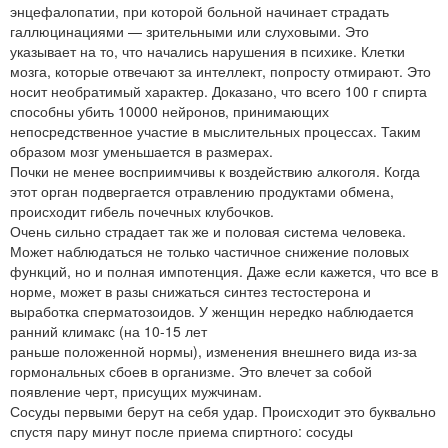
энцефалопатии, при которой больной начинает страдать
галлюцинациями — зрительными или слуховыми. Это
указывает на то, что начались нарушения в психике. Клетки
мозга, которые отвечают за интеллект, попросту отмирают. Это
носит необратимый характер. Доказано, что всего 100 г спирта
способны убить 10000 нейронов, принимающих
непосредственное участие в мыслительных процессах. Таким
образом мозг уменьшается в размерах.
Почки не менее восприимчивы к воздействию алкоголя. Когда
этот орган подвергается отравлению продуктами обмена,
происходит гибель почечных клубочков.
Очень сильно страдает так же и половая система человека.
Может наблюдаться не только частичное снижение половых
функций, но и полная импотенция. Даже если кажется, что все в
норме, может в разы снижаться синтез тестостерона и
выработка сперматозоидов. У женщин нередко наблюдается
ранний климакс (на 10-15 лет
раньше положенной нормы), изменения внешнего вида из-за
гормональных сбоев в организме. Это влечет за собой
появление черт, присущих мужчинам.
Сосуды первыми берут на себя удар. Происходит это буквально
спустя пару минут после приема спиртного: сосуды