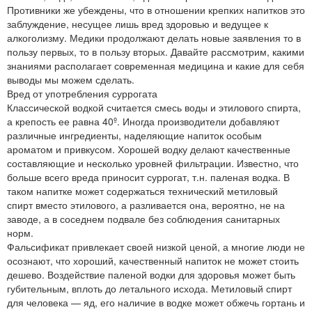
Противники же убеждены, что в отношении крепких напитков это
заблуждение, несущее лишь вред здоровью и ведущее к
алкоголизму. Медики продолжают делать новые заявления то в
пользу первых, то в пользу вторых. Давайте рассмотрим, какими
знаниями располагает современная медицина и какие для себя
выводы мы можем сделать.
Вред от употребления суррогата
Классической водкой считается смесь воды и этилового спирта,
а крепость ее равна 40º. Иногда производители добавляют
различные ингредиенты, наделяющие напиток особым
ароматом и привкусом. Хорошей водку делают качественные
составляющие и несколько уровней фильтрации. Известно, что
больше всего вреда приносит суррогат, т.н. паленая водка. В
таком напитке может содержаться технический метиловый
спирт вместо этилового, а разливается она, вероятно, не на
заводе, а в соседнем подвале без соблюдения санитарных
норм.
Фальсификат привлекает своей низкой ценой, а многие люди не
осознают, что хороший, качественный напиток не может стоить
дешево. Воздействие паленой водки для здоровья может быть
губительным, вплоть до летального исхода. Метиловый спирт
для человека — яд, его наличие в водке может обжечь гортань и