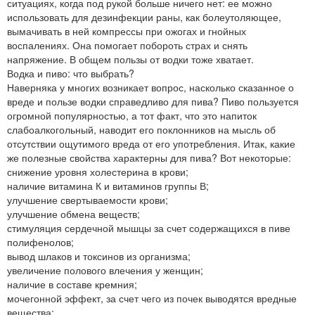
ситуациях, когда под рукой больше ничего нет: ее можно
использовать для дезинфекции раны, как болеутоляющее,
вымачивать в ней компрессы при ожогах и гнойных
воспалениях. Она помогает побороть страх и снять
напряжение. В общем пользы от водки тоже хватает.
Водка и пиво: что выбрать?
Наверняка у многих возникает вопрос, насколько сказанное о
вреде и пользе водки справедливо для пива? Пиво пользуется
огромной популярностью, а тот факт, что это напиток
слабоалкогольный, наводит его поклонников на мысль об
отсутствии ощутимого вреда от его употребления. Итак, какие
же полезные свойства характерны для пива? Вот некоторые:
снижение уровня холестерина в крови;
наличие витамина К и витаминов группы В;
улучшение свертываемости крови;
улучшение обмена веществ;
стимуляция сердечной мышцы за счет содержащихся в пиве
полифенолов;
вывод шлаков и токсинов из организма;
увеличение полового влечения у женщин;
наличие в составе кремния;
мочегонной эффект, за счет чего из почек выводятся вредные
вещества;