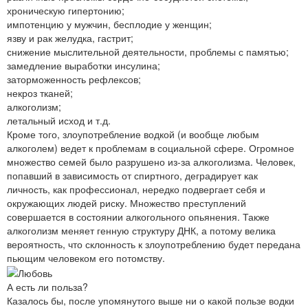
хроническую гипертонию;
импотенцию у мужчин, бесплодие у женщин;
язву и рак желудка, гастрит;
снижение мыслительной деятельности, проблемы с памятью;
замедление выработки инсулина;
заторможенность рефлексов;
некроз тканей;
алкоголизм;
летальный исход и т.д.
Кроме того, злоупотребление водкой (и вообще любым
алкоголем) ведет к проблемам в социальной сфере. Огромное
множество семей было разрушено из-за алкоголизма. Человек,
попавший в зависимость от спиртного, деградирует как
личность, как профессионал, нередко подвергает себя и
окружающих людей риску. Множество преступлений
совершается в состоянии алкогольного опьянения. Также
алкоголизм меняет генную структуру ДНК, а потому велика
вероятность, что склонность к злоупотреблению будет передана
пьющим человеком его потомству.
А есть ли польза?
Казалось бы, после упомянутого выше ни о какой пользе водки