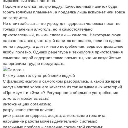
выраженный запах ацетона.
Подожгите слегка теплую водку. Качественный напиток будет
гореть голубым пламенем, а подделка лишь вспыхнет или вовсе
не загорится.
Не стоит забывать, что угрозу для здоровья человека несет не
только паленый алкоголь, но и самостоятельно
приготовленный, иными словами — самогон. Некоторые люди
наивно полагают, что такой напиток не опасен, если он сделан
не на продажу, а для личного потребления, ведь все домашнее
якобы полезно. Однако рецептура и технология приготовления
самогона порой содержит такие элементы, что их воздействие
на организм трудно предугадать.
К чему ведет злоупотребление водкой
С фальсификатом и самогоном разобрались, а какой же вред
несут напитки хорошего качества из так называемых категорий
«Премиум» и «Элит»? Регулярное и обильное употребление
алкоголя может вызвать:
интоксикацию организма;
разрушение клеток печени;
риск развития цирроза, асцита, алкогольного гепатита;
нарушение работы мочевыделительной системы;
различные проблемы сердечно-сосудистой системы;