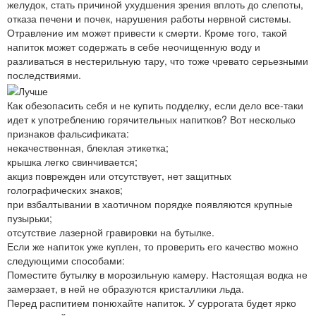
желудок, стать причиной ухудшения зрения вплоть до слепоты,
отказа печени и почек, нарушения работы нервной системы.
Отравление им может привести к смерти. Кроме того, такой
напиток может содержать в себе неочищенную воду и
разливаться в нестерильную тару, что тоже чревато серьезными
последствиями.
Как обезопасить себя и не купить подделку, если дело все-таки
идет к употреблению горячительных напитков? Вот несколько
признаков фальсификата:
некачественная, блеклая этикетка;
крышка легко свинчивается;
акциз поврежден или отсутствует, нет защитных
голографических знаков;
при взбалтывании в хаотичном порядке появляются крупные
пузырьки;
отсутствие лазерной гравировки на бутылке.
Если же напиток уже куплен, то проверить его качество можно
следующими способами:
Поместите бутылку в морозильную камеру. Настоящая водка не
замерзает, в ней не образуются кристаллики льда.
Перед распитием понюхайте напиток. У суррогата будет ярко