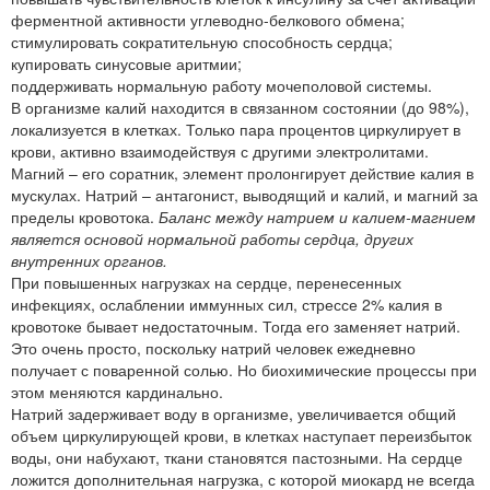
ферментной активности углеводно-белкового обмена;
стимулировать сократительную способность сердца;
купировать синусовые аритмии;
поддерживать нормальную работу мочеполовой системы.
В организме калий находится в связанном состоянии (до 98%),
локализуется в клетках. Только пара процентов циркулирует в
крови, активно взаимодействуя с другими электролитами.
Магний – его соратник, элемент пролонгирует действие калия в
мускулах. Натрий – антагонист, выводящий и калий, и магний за
пределы кровотока.
Баланс между натрием и калием-магнием
является основой нормальной работы сердца, других
внутренних органов.
При повышенных нагрузках на сердце, перенесенных
инфекциях, ослаблении иммунных сил, стрессе 2% калия в
кровотоке бывает недостаточным. Тогда его заменяет натрий.
Это очень просто, поскольку натрий человек ежедневно
получает с поваренной солью. Но биохимические процессы при
этом меняются кардинально.
Натрий задерживает воду в организме, увеличивается общий
объем циркулирующей крови, в клетках наступает переизбыток
воды, они набухают, ткани становятся пастозными. На сердце
ложится дополнительная нагрузка, с которой миокард не всегда