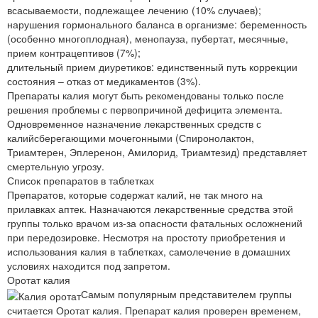
всасываемости, подлежащее лечению (10% случаев);
нарушения гормонального баланса в организме: беременность
(особенно многоплодная), менопауза, пубертат, месячные,
прием контрацептивов (7%);
длительный прием диуретиков: единственный путь коррекции
состояния – отказ от медикаментов (3%).
Препараты калия могут быть рекомендованы только после
решения проблемы с первопричиной дефицита элемента.
Одновременное назначение лекарственных средств с
калийсберегающими мочегонными (Спиронолактон,
Триамтерен, Эплеренон, Амилорид, Триамтезид) представляет
смертельную угрозу.
Список препаратов в таблетках
Препаратов, которые содержат калий, не так много на
прилавках аптек. Назначаются лекарственные средства этой
группы только врачом из-за опасности фатальных осложнений
при передозировке. Несмотря на простоту приобретения и
использования калия в таблетках, самолечение в домашних
условиях находится под запретом.
Оротат калия
Самым популярным представителем группы
считается Оротат калия. Препарат калия проверен временем,