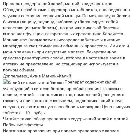
Препарат, содержащий калий, магний в виде оротатов.
Обладает свойствами корректора метаболитов, опосредованно
улучшая состояние сердечной мышцы. По механизму действия
близок к глицину, таурину, рибоксину (балансирует собой
недостающие метаболиты), но при ишемической болезни
выполняет функцию лекарственных средств типа Кардикета,
Моночинкве (нормализует кислородоснабжение и питание
миокарда за счет стимуляции обменных процессов). Ими его и
можно заменить при отсутствии в аптеке. Лекарственное
средство рецептурного списка, которое в настоящее время в
аптеках не представлено, но стационарно используется в
полном объеме.
Доппельгерц Актив Магний+Калий
Препарат содержит калий,
участвующий в синтезе белков, преобразованиях глюкозы в
печени, магний – энергетик клеток, помогающий расщеплять
глюкозу и при контакте с кальцием, поддерживающий тонус
сосудов, сократительную способность миокарда. Цена шипучих
таблеток – 191 рубль.
Читайте также: обзор препаратов содержащий калий и магний
Побочные эффекты
Негативные проявления при приеме препаратов с калием