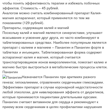
чтобы понять эффективность терапии и избежать побочных
эффектов. Стоимость – 45 рублей.
Аналогом можно считать комбинированный препарат Калия-
магния аспарагинат, который применяется по тем же
показаниям (129 рублей).
Препараты, содержащие калий и магний
Поскольку калий и магний являются синергистами, улучшают
всасывание и усвоение друг друга, их часто комбинируют в
таблетизированных средствах. Наиболее популярным является
препарат с калием и магнием – Панангин и Панангин форте в
таблетках и инъекциях. Таблетизированная форма содержит
аспарагинат калия и магния, который считается
транспортировщиком ионов микроэлементов, помогает калию и
магнию быстро выстроиться в метаболические процессы клеток.
Панангин
Назначается Панангин при аритмиях разного
генеза: гипокалиемии, отравлениях сердечными гликозидами.
Эффективен препарат в случае коронарной недостаточности
любой этиологии, для нивелирования эффекта от диуретиков,
которые принимаются пациентами длительными курсами.
Панангин считают витамином для сердца и рекомендуют к
приему всем сердечникам в целях профилактики нарушения