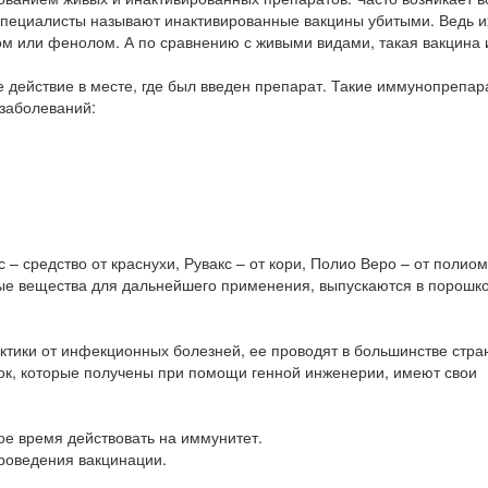
 Специалисты называют инактивированные вакцины убитыми. Ведь и
ом или фенолом. А по сравнению с живыми видами, такая вакцина
е действие в месте, где был введен препарат. Такие иммунопрепар
 заболеваний:
с – средство от краснухи, Рувакс – от кори, Полио Веро – от полио
вые вещества для дальнейшего применения, выпускаются в порошк
тики от инфекционных болезней, ее проводят в большинстве стра
вок, которые получены при помощи генной инженерии, имеют свои
ое время действовать на иммунитет.
роведения вакцинации.