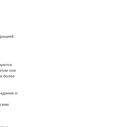
трацией.
вуются
этом они
ся более
падание и
еским
ки и