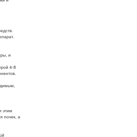
едств.
епарат.
ры, и
урой 4-8
онентов.
одимым,
я этим
я почек, а
ой