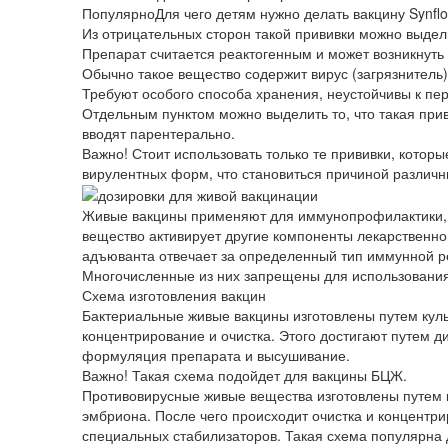
ПопулярноДля чего детям нужно делать вакцину Synflo
Из отрицательных сторон такой прививки можно выдел
Препарат считается реактогенным и может возникнуть 
Обычно такое вещество содержит вирус (загрязнитель)
Требуют особого способа хранения, неустойчивы к пе
Отдельным пунктом можно выделить то, что такая при
вводят парентерально.
Важно! Стоит использовать только те прививки, котор
вирулентных форм, что становиться причиной различн
Живые вакцины применяют для иммунопрофилактики, а
вещество активирует другие компоненты лекарственн
адъюванта отвечает за определенный тип иммунной ре
Многочисленные из них запрещены для использования,
Схема изготовления вакцин
Бактериальные живые вакцины изготовлены путем куль
концентрирование и очистка. Этого достигают путем 
формуляция препарата и высушивание.
Важно! Такая схема подойдет для вакцины БЦЖ.
Противовирусные живые вещества изготовлены путем к
эмбриона. После чего происходит очистка и концентри
специальных стабилизаторов. Такая схема популярна дл