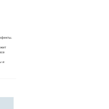
ффекты.
ржит
все
ы и