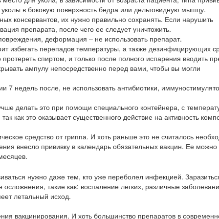
 уколы в боковую поверхность бедра или дельтовидную мышцу.
ных консервантов, их нужно правильно сохранять. Если нарушить
вация препарата, после чего ее следует уничтожить.
повреждения, деформация – не использовать препарат.
оит избегать перепадов температуры, а также дезинфицирующих ср
 протереть спиртом, и только после полного испарения вводить пр
крывать ампулу непосредственно перед вами, чтобы вы могли
ии 7 недель после, не использовать антибиотики, иммуностимулято
учше делать это при помощи специального контейнера, с температ
так как это оказывает существенного действие на активность комп
ческое средство от гриппа. И хоть раньше это не считалось необх
ения внесло прививку в календарь обязательных вакцин. Ее можно
месяцев.
виваться нужно даже тем, кто уже переболел инфекцией. Заразитьс
е осложнения, такие как: воспаление легких, различные заболевани
меет летальный исход.
ения вакцинирования. И хоть большинство препаратов в современн