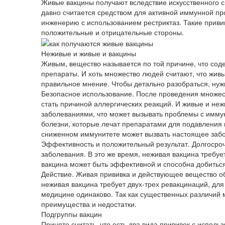
Живые вакцины получают вследствие искусственного 
давно считается средством для активной иммунной пр
инженерию с использованием рестриктаз. Такие приви
положительные и отрицательные стороны.
Неживые и живые и вакцины
Живым, вещество называется по той причине, что сод
препараты. И хоть множество людей считают, что живы
правильное мнение. Чтобы детально разобраться, нужн
Безопасное использование. После проведения множест
стать причиной аллергических реакций. И живые и н
заболеваниями, что может вызывать проблемы с иммун
болезни, которые лечат препаратами для подавления 
сниженном иммунитете может вызвать настоящее забо
Эффективность и положительный результат. Долгосроч
заболевания. В это же время, неживая вакцина требуе
вакцина может быть эффективной и способна добиться 
Действие. Живая прививка и действующее вещество обы
неживая вакцина требует двух-трех ревакцинаций, для
медицине одинаково. Так как существенных различий м
преимущества и недостатки.
Подгруппы вакцин
Принято считать, что есть два вида прививок с испол