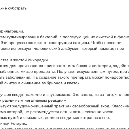
кие субстраты:
 фильтрации.
ем культивирования бактерий, с последующей их очисткой и филь
Эти процессы зависят от конструкции вакцины. Чтобы провести
акже используют человеческий альбумин, который помогает при
нства и желтой лихорадки.
уются для производства прививок от столбняка и дифтерии, задейст
лабленные живые препараты. Получают искусственным путем, при 
ать заболеваний. На создание такого препарата может понадобить
ный синтез и очищение эмбрионов и клеток.
чаев вводят накожно и внутрикожно. Это важно, из-за того, что по
 к различным негативным реакциям.
ьзуют желудочно-кишечный тракт как своеобразный вход. Классич
а которой, не рекомендуется есть и пить несколько часов.
ных путей и слизистых, должен вводиться интраназально.
иной Ротарикс
место для укола, в зависимости от возраста пациента, типа привив