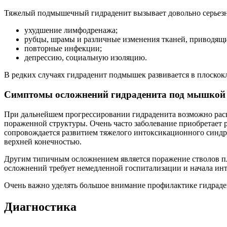
Тяжелый подмышечный гидраденит вызывает довольно серьезн
ухудшение лимфодренажа;
рубцы, шрамы и различные изменения тканей, приводящ
повторные инфекции;
депрессию, социальную изоляцию.
В редких случаях гидраденит подмышек развивается в плоскокл
Симптомы осложнений гидраденита под мышкой
При дальнейшем прогрессировании гидраденита возможно расп
пораженной структуры. Очень часто заболевание приобретает 
сопровождается развитием тяжелого интоксикационного синдр
верхней конечностью.
Другим типичным осложнением является поражение стволов пле
осложнений требует немедленной госпитализации и начала инт
Очень важно уделять большое внимание профилактике гидрадени
Диагностика