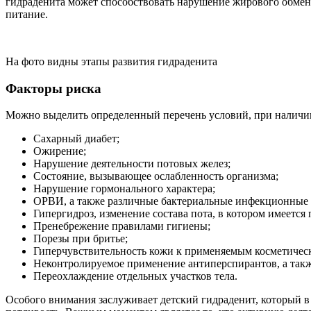
гидраденита может способствовать нарушение жирового обмен
питание.
На фото видны этапы развития гидраденита
Факторы риска
Можно выделить определенный перечень условий, при наличии
Сахарный диабет;
Ожирение;
Нарушение деятельности потовых желез;
Состояние, вызывающее ослабленность организма;
Нарушение гормонального характера;
ОРВИ, а также различные бактериальные инфекционные 
Гипергидроз, изменение состава пота, в котором имеетс
Пренебрежение правилами гигиены;
Порезы при бритье;
Гиперчувствительность кожи к применяемым косметическ
Неконтролируемое применение антиперспирантов, а такж
Переохлаждение отдельных участков тела.
Особого внимания заслуживает детский гидраденит, который в