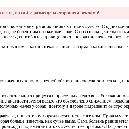
в и т.п., на сайте размещена сторонняя реклама!
ое воспаление внутри апокриновых потовых желез. С одинаковой
дают, не болеют им и пожилые люди. С возрастом деятельность 
процессы, способные спровоцировать появление некрасивого кос
чины, симптомы, как протекает гнойная форма и какие способы л
положенных в подмышечной области, по окружности сосков, в п
оспалительного процесса в проточных железах. Заболевание мож
ие диагностируется редко, что обусловлено снижением гормона
лочных желез у собак, поэтому в народе гидраденит быстро ок
арактера, при котором поражаются потовые железы. Причем част
орая больше известна, как сучье вымя. Сама болезнь развивается
роисходит поражение потовых желез и ее протоков. На фоне это