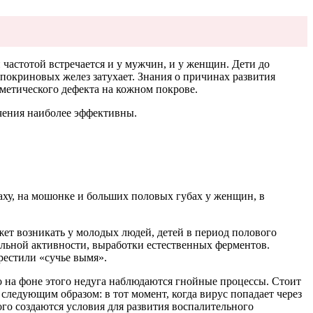
 частотой встречается и у мужчин, и у женщин. Дети до
апокриновых желез затухает. Знания о причинах развития
метического дефекта на кожном покрове.
ечения наиболее эффективны.
аху, на мошонке и больших половых губах у женщин, в
ет возникать у молодых людей, детей в период полового
льной активности, выработки естественных ферментов.
рестили «сучье вымя».
о на фоне этого недуга наблюдаются гнойные процессы. Стоит
 следующим образом: в тот момент, когда вирус попадает через
го создаются условия для развития воспалительного