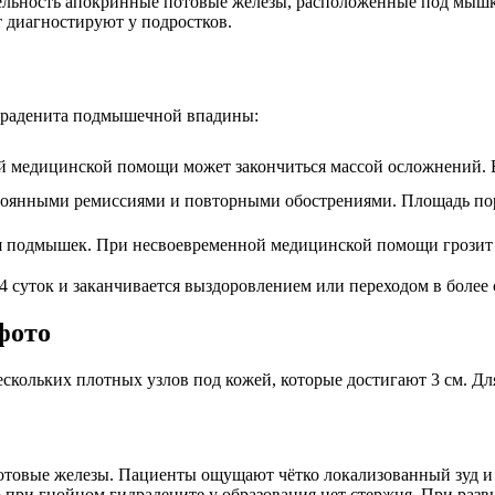
тельность апокринные потовые железы, расположенные под мыш
т диагностируют у подростков.
идраденита подмышечной впадины:
ей медицинской помощи может закончиться массой осложнений.
стоянными ремиссиями и повторными обострениями. Площадь по
ья подмышек. При несвоевременной медицинской помощи грозит
4 суток и заканчивается выздоровлением или переходом в более
фото
скольких плотных узлов под кожей, которые достигают 3 см. Дл
отовые железы. Пациенты ощущают чётко локализованный зуд и 
 при гнойном гидрадените у образования нет стержня. При разв