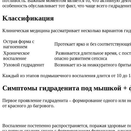
потливость. Важным моментом является то, что активную дея
особенность обуславливает тот факт, что чаще всего гидрадени
Классификация
Клиническая медицина рассматривает несколько вариантов г
Острая форма с
Протекает ярко и без соответствующ
нагноением
Хроническое
Развивается длительное время, с по
воспаление
опасно развитием сепсиса
Узловой гидраденит
Возникает из-за неаккуратного брит
Каждый из этапов подмышечного воспаления длится от 10 до 1
Симптомы гидраденита под мышкой + 
Первое проявление гидраденита – формирование одного или не
от красного до багрового.
Воспаление постепенно распространяется, поражая здоровые п
на первых стадиях схожи с формированием фурункулов, однако