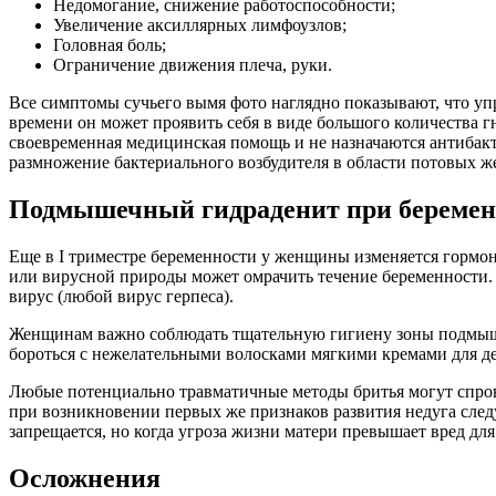
Недомогание, снижение работоспособности;
Увеличение аксиллярных лимфоузлов;
Головная боль;
Ограничение движения плеча, руки.
Все симптомы сучьего вымя фото наглядно показывают, что упр
времени он может проявить себя в виде большого количества г
своевременная медицинская помощь и не назначаются антибакт
размножение бактериального возбудителя в области потовых же
Подмышечный гидраденит при беремен
Еще в I триместре беременности у женщины изменяется гормон
или вирусной природы может омрачить течение беременности
вирус (любой вирус герпеса).
Женщинам важно соблюдать тщательную гигиену зоны подмышек,
бороться с нежелательными волосками мягкими кремами для д
Любые потенциально травматичные методы бритья могут спров
при возникновении первых же признаков развития недуга следу
запрещается, но когда угроза жизни матери превышает вред для
Осложнения