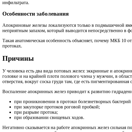
инфильтрата.
Особенности заболевания
Апокриновые железы локализуются только в подмышечной ямке 
неприятным запахом, который выводится непосредственно в ф
Такая анатомическая особенность объясняет, почему МКБ 10 о
протоках.
Причины
У человека есть два вида потовых желез: эккринные и апокрин
головке и на крайней плоти полового члена у мужчин, в облас
отверстия, вокруг соска груди там, где есть пигментированная о
Воспаление апокринных желез приводит к развитию гидраденит
при проникновении в протоки болезнетворных бактерий (
при закупорке протоков роговой пробкой;
при разрыве протока;
при образовании свищевых ходов.
Негативно сказывается на работе апокринных желез сильная п