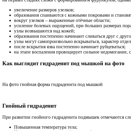
увеличение размеров узелков;
образования спаиваются с кожными покровами и станов
вокруг узелков – выраженные отёчные области;
усиление болевых ощущений, при больших размерах пор
узлы возвышаются над кожей;
образования постепенно начинают сливаться друг с друго
узлы могут самопроизвольно вскрываться, характер отдел
после вскрытия язва постепенно начинает рубцеваться;
на этапе воспаления провоцирует сильное недомогание, с
Как выглядит гидраденит под мышкой на фото
На фото гнойная форма гидраденита под мышкой
Гнойный гидраденит
При развитии гнойного гидраденита подмышек отмечаются с
Повышенная температура тела;