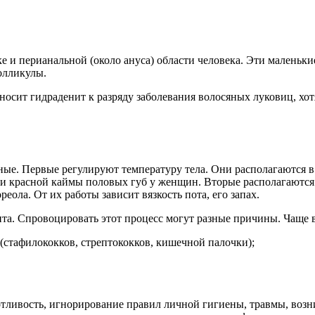
и перианальной (около ануса) области человека. Эти маленькие
олликулы.
тносит гидраденит к разряду заболевания волосяных луковиц, х
ные. Первые регулируют температуру тела. Они располагаются в 
ти красной каймы половых губ у женщин. Вторые располагаются 
реола. От их работы зависит вязкость пота, его запах.
а. Спровоцировать этот процесс могут разные причины. Чаще в
стафилококков, стрептококков, кишечной палочки);
отливость, игнорирование правил личной гигиены, травмы, воз