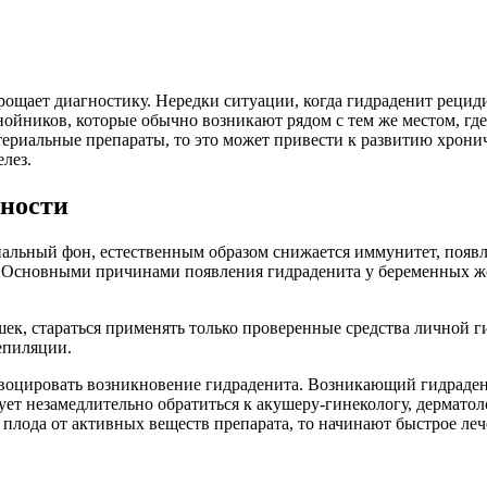
ощает диагностику. Нередки ситуации, когда гидраденит рециди
нойников, которые обычно возникают рядом с тем же местом, гд
ериальные препараты, то это может привести к развитию хрони
лез.
ности
альный фон, естественным образом снижается иммунитет, появл
. Основными причинами появления гидраденита у беременных ж
 стараться применять только проверенные средства личной гиг
епиляции.
оцировать возникновение гидраденита. Возникающий гидрадени
ет незамедлительно обратиться к акушеру-гинекологу, дерматол
 плода от активных веществ препарата, то начинают быстрое леч