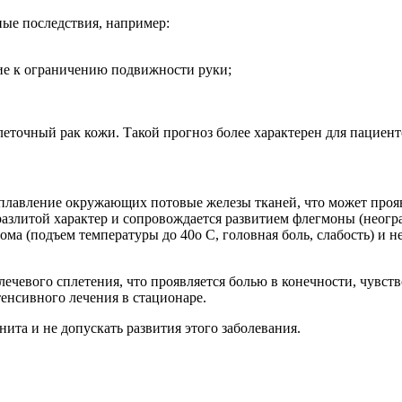
ые последствия, например:
ие к ограничению подвижности руки;
еточный рак кожи. Такой прогноз более характерен для пациенто
лавление окружающих потовые железы тканей, что может прояв
разлитой характер и сопровождается развитием флегмоны (неогр
ома (подъем температуры до 40о С, головная боль, слабость) 
чевого сплетения, что проявляется болью в конечности, чувст
енсивного лечения в стационаре.
та и не допускать развития этого заболевания.