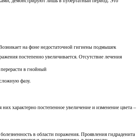
ками, демонстрируют лишь в пубертатный период. Это
 Возникает на фоне недостаточной гигиены подмышек
ражения постепенно увеличивается. Отсутствие лечения
 перерасти в гнойный
 сложную фазу.
я них характерно постепенное увеличение и изменение цвета –
болезненность в области поражения. Проявления гидраденита
итии появляются и другие симптомы, в том числе: