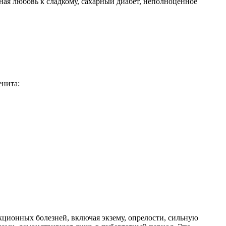
ая любовь к сладкому, сахарный диабет, неполноценное
енита:
кционных болезней, включая экзему, опрелости, сильную