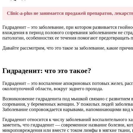
Clinic-a-plus не занимается продажей препаратов, лекарст
Гидраденит – это заболевание, при котором развивается гнойн
вхождения в период полового созревания заболеванием не стра
патологии, особенностях ее течения помогают предотвращать 
Давайте рассмотрим, что это такое за заболевание, какие при
Гидраденит: что это такое?
Гидраденит – это воспаление апокриновых потовых желез, рас
околопупочной области, вокруг заднего прохода.
Возникновение гидраденита под мышкой связано с развитием в
созревания, у беременных женщин. У пожилых людей заболеван
Заболевание сопровождается нарывами, напоминающими вид мо
Гидраденит относится к числу заболеваний воспалительного х
заметить, что гидраденит — современное название болезни, кот
микроповреждения или вместе с током лимфы в мягкие ткани, п