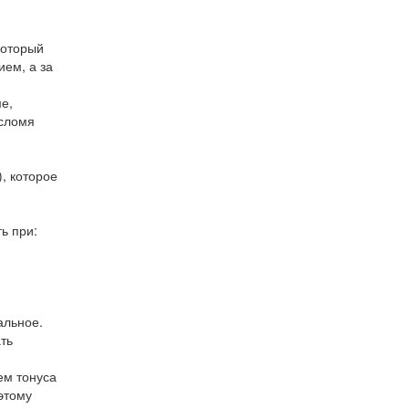
который
ием, а за
е,
 сломя
, которое
ь при:
альное.
ть
ем тонуса
этому