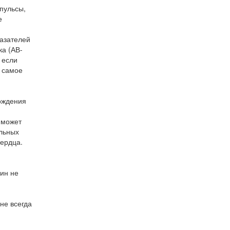
пульсы,
е
казателей
ка (АВ-
 если
о самое
рождения
 может
альных
сердца.
ин не
не всегда