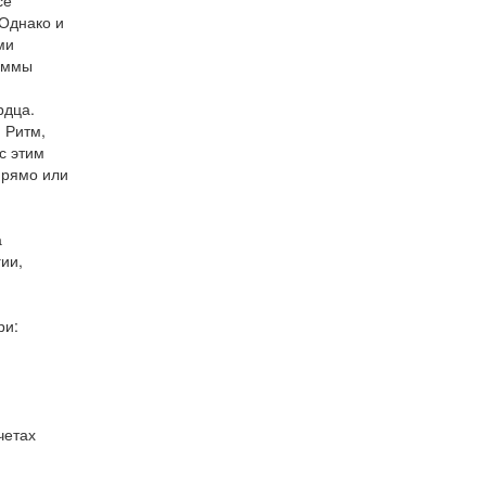
се
 Однако и
ми
раммы
рдца.
 Ритм,
с этим
прямо или
а
ии,
ри:
четах