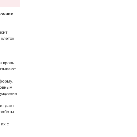
точник
исит
 клеток
я кровь
казывают
форму.
ервным
буждения
ая дает
 работы
их с