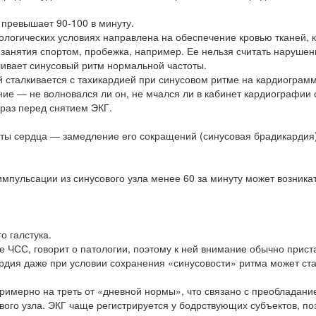
 превышает 90-100 в минуту.
логических условиях направлена на обеспечение кровью тканей, 
занятия спортом, пробежка, например. Ее нельзя считать нарушен
ливает синусовый ритм нормальной частоты.
й сталкивается с тахикардией при синусовом ритме на кардиограмм
ние — не волновался ли он, не мчался ли в кабинет кардиографии
 раз перед снятием ЭКГ.
ты сердца — замедление его сокращений (синусовая брадикардия)
мпульсации из синусового узла менее 60 за минуту может возникат
о галстука.
е ЧСС, говорит о патологии, поэтому к ней внимание обычно прист
дия даже при условии сохранения «синусовости» ритма может ста
римерно на треть от «дневной нормы», что связано с преобладани
ого узла. ЭКГ чаще регистрируется у бодрствующих субъектов, по