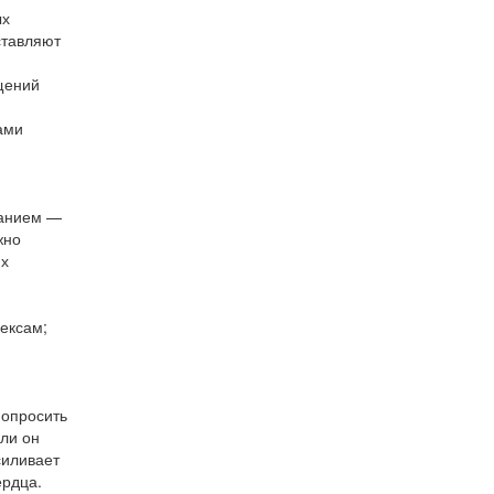
ых
ставляют
щений
ами
ханием —
жно
их
ексам;
попросить
сли он
силивает
ердца.