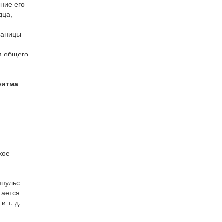
ние его
дца,
границы
м общего
ритма
кое
мпульс
тается
 т. д.