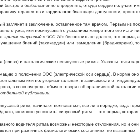
 быстро и безболезненно определить, откуда сердце получает им
практику терапевтов и кардиологов благодаря доступности, простот
ый заглянет в заключение, оставленное там врачом. Первым из по
авного узла, или несинусовый с указанием конкретного его источни
ат
«ритм синусовый с ЧСС 75»
беспокоить не должен, это норма, а
 учащении биений (тахикардии) или замедлении (брадикардии), т
ма (слева) и патологические несинусовые ритмы. Указаны точки за
мацию о положении ЭОС (электрической оси сердца). В норме оно
ризонтальным или полугоризонтальным, в зависимости от индивиду
аво, в свою очередь, обычно говорят об органической патологии 
 отдельной публикации.
нусовый ритм, начинают волноваться, все ли в порядке, ведь терм
 Однако, их можно успокоить: синусовый ритм — это норма, которая
лавного водителя ритма возможны некоторые отклонения, но и они 
аются при различных физиологических состояниях, не вызванных