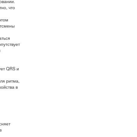
овании.
но, что
этом
ртсмены
аться
опутствует
я
ует QRS и
ля ритма,
койства в
сняет
в