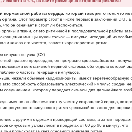
, лекарств и т.п., на сайте размещена сторонняя реклама!
 нормальной работы сердца, который говорит о том, что ис
а органа
. Этот параметр стоит в числе первых в заключении ЭКГ, а
 что он означает и стоит ли беспокоиться.
органы и ткани, от его ритмичной и последовательной работы зав
 сокращения мышцы нужен толчок — импульс, исходящий из особых
ал и какова его частота, зависят характеристики ритма.
з синусового узла (СУ)
очкой правого предсердия, он прекрасно кровоснабжается, получа
н волокнами вегетативной нервной системы, оба отдела которой о
ослаблению частоты генерации импульсов.
 меньше, нежели обычные кардиомиоциты, имеют веретенообразную 
о зато способность образовывать электрический импульс сродни н
ым соединением, которому передает сигналы для дальнейшего воз
едь именно он обеспечивает ту частоту сокращений сердца, котор
ние регулярного синусового ритма чрезвычайно важно для оценки
нению с другими отделами проводящей системы, а затем передает 
сов синусовым узлом лежит в пределах от 60 до 90 в минуту, что
а они происходят за счет основного водителя ритма.