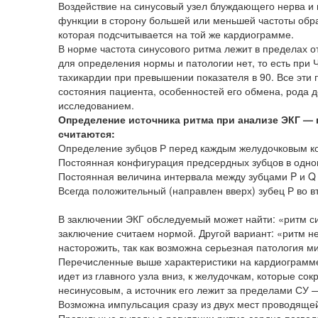
Воздействие на синусовый узел блуждающего нерва и
функции в сторону большей или меньшей частоты обра
которая подсчитывается на той же кардиограмме.
В норме частота синусового ритма лежит в пределах от
для определения нормы и патологии нет, то есть при Ч
тахикардии при превышении показателя в 90. Все эти
состояния пациента, особенностей его обмена, рода д
исследованием.
Определение источника ритма при анализе ЭКГ — 
считаются:
Определение зубцов Р перед каждым желудочковым к
Постоянная конфигурация предсердных зубцов в одном
Постоянная величина интервала между зубцами P и Q 
Всегда положительный (направлен вверх) зубец Р во 
В заключении ЭКГ обследуемый может найти: «ритм си
заключение считаем нормой. Другой вариант: «ритм не
насторожить, так как возможна серьезная патология м
Перечисленные выше характеристики на кардиограмме с
идет из главного узла вниз, к желудочкам, которые со
несинусовым, а источник его лежит за пределами СУ 
Возможна импульсация сразу из двух мест проводящей 