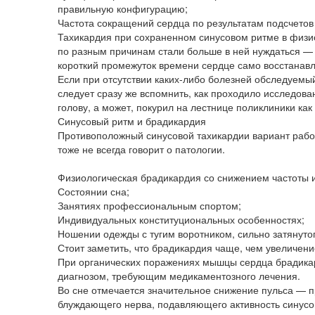
правильную конфигурацию;
Частота сокращений сердца по результатам подсчетов
Тахикардия при сохраненном синусовом ритме в физио
по разным причинам стали больше в ней нуждаться — 
короткий промежуток времени сердце само восстанав
Если при отсутствии каких-либо болезней обследуемы
следует сразу же вспомнить, как проходило исследова
голову, а может, покурил на лестнице поликлиники как
Синусовый ритм и брадикардия
Противоположный синусовой тахикардии вариант рабо
тоже не всегда говорит о патологии.
Физиологическая брадикардия со снижением частоты и
Состоянии сна;
Занятиях профессиональным спортом;
Индивидуальных конституциональных особенностях;
Ношении одежды с тугим воротником, сильно затянутог
Стоит заметить, что брадикардия чаще, чем увеличени
При органических поражениях мышцы сердца брадикар
диагнозом, требующим медикаментозного лечения.
Во сне отмечается значительное снижение пульса — п
блуждающего нерва, подавляющего активность синусов