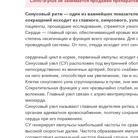
Clinic-a-plus не занимается продажей препаратов
Синусовый ритм — один из важнейших показателей
сокращений исходит из главного, синусового, узл
пациенты, прошедшие исследование, стремятся узнать,
Сердце — главный орган, обеспечивающий кровью все 
степень оксигенации и функция всего организма. Для
проводящей системы. От того, откуда исходит этот сигн
сердечный цикл в норме, первичный импульс исходит и
Синусовый узел (СУ) расположен под внутренней обол
непосредственно из венечных артерий, богато снабже
на него влияние, способствуя как увеличению, так и 
Клетки синусового узла сгруппированы в пучки, они
Сократительная функция у них чрезвычайно слабая, н
волокнам. Главный узел связан с атрио-вентрикулярн
миокарда.
Синусовый узел называют главным водителем ритма, в
органам адекватное кровоснабжение, поэтому сохране
сердца при его поражениях.
СУ генерирует импульсы наибольшей частоты по срав
высокой скоростью далее. Частота образования импуль
соответствует нормальной частоте биений сердца, когд