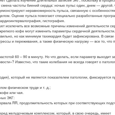
ет сделать изучение длительных записей ЭКГ, поскольку в процес
 смена частоты биений сердца: ночью пульс один, днем — другой.
демонстрируют неравномерность пульса, связанную с особенностя
в целом. Оценке пульса помогают специально разработанные прог
кардиоинтервалография, гистография.
ует исключить все возможные причины изменений деятельности се
 крепкого кофе могут изменить параметры сердечной деятельности.
авильно, но как минимум тахикардия будет зафиксирована. В связи 
рессы и переживания, а также физическую нагрузку — все то, что 
астотой 60 – 90 в минуту. Но что делать, если параметр выходит з
ости»? Известно, что такие колебания не всегда говорят о патолог
дия), который не является показателем патологии, фиксируется п
ом физическом труде и т. д.;
кофе или чая.
ных ЭКГ:
ервала RR, продолжительность которых при соответствующих подс
еред желудочковым комплексом, который, в свою очередь, имеет