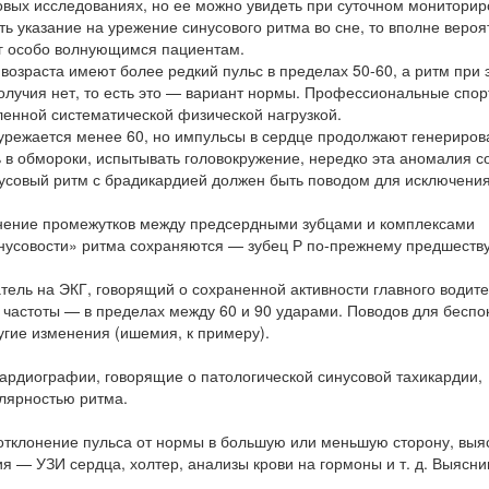
вых исследованиях, но ее можно увидеть при суточном мониторир
ь указание на урежение синусового ритма во сне, то вполне вероят
ог особо волнующимся пациентам.
возраста имеют более редкий пульс в пределах 50-60, а ритм при 
олучия нет, то есть это — вариант нормы. Профессиональные спо
ленной систематической физической нагрузкой.
 урежается менее 60, но импульсы в сердце продолжают генериров
 в обмороки, испытывать головокружение, нередко эта аномалия с
инусовый ритм с брадикардией должен быть поводом для исключени
инение промежутков между предсердными зубцами и комплексами
инусовости» ритма сохраняются — зубец Р по-прежнему предшеств
ель на ЭКГ, говорящий о сохраненной активности главного водите
 частоты — в пределах между 60 и 90 ударами. Поводов для беспо
ругие изменения (ишемия, к примеру).
ардиографии, говорящие о патологической синусовой тахикардии,
лярностью ритма.
отклонение пульса от нормы в большую или меньшую сторону, выя
 — УЗИ сердца, холтер, анализы крови на гормоны и т. д. Выясни