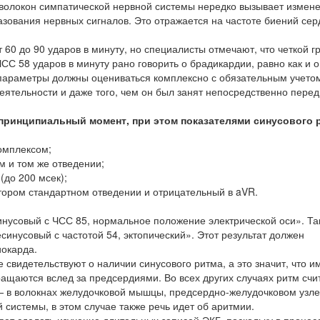
 волокон симпатической нервной системы нередко вызывает измене
зования нервных сигналов. Это отражается на частоте биений сер
 60 до 90 ударов в минуту, но специалисты отмечают, что четкой 
СС 58 ударов в минуту рано говорить о брадикардии, равно как и о
 параметры должны оцениваться комплексно с обязательным учето
еятельности и даже того, чем он был занят непосредственно перед
принципиальный момент, при этом показателями синусового 
омплексом;
 и том же отведении;
(до 200 мсек);
втором стандартном отведении и отрицательный в aVR.
нусовый с ЧСС 85, нормальное положение электрической оси». Та
синусовый с частотой 54, эктопический». Этот результат должен
иокарда.
видетельствуют о наличии синусового ритма, а это значит, что и
кращаются вслед за предсердиями. Во всех других случаях ритм счи
— в волокнах желудочковой мышцы, предсердно-желудочковом узле и
системы, в этом случае также речь идет об аритмии.