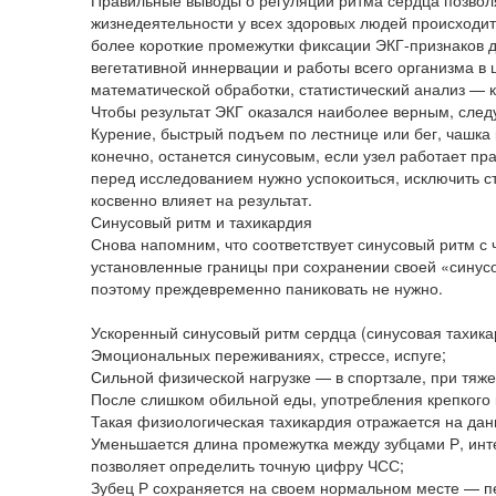
Правильные выводы о регуляции ритма сердца позволя
жизнедеятельности у всех здоровых людей происходит
более короткие промежутки фиксации ЭКГ-признаков 
вегетативной иннервации и работы всего организма 
математической обработки, статистический анализ — 
Чтобы результат ЭКГ оказался наиболее верным, след
Курение, быстрый подъем по лестнице или бег, чашка
конечно, останется синусовым, если узел работает пр
перед исследованием нужно успокоиться, исключить ст
косвенно влияет на результат.
Синусовый ритм и тахикардия
Снова напомним, что соответствует синусовый ритм с ч
установленные границы при сохранении своей «синусов
поэтому преждевременно паниковать не нужно.
Ускоренный синусовый ритм сердца (синусовая тахикар
Эмоциональных переживаниях, стрессе, испуге;
Сильной физической нагрузке — в спортзале, при тяжел
После слишком обильной еды, употребления крепкого 
Такая физиологическая тахикардия отражается на дан
Уменьшается длина промежутка между зубцами Р, инт
позволяет определить точную цифру ЧСС;
Зубец Р сохраняется на своем нормальном месте — п