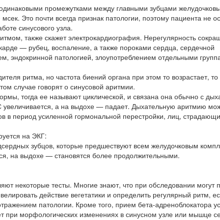
еодинаковыми промежутками между главными зубцами желудочков
мсек. Это почти всегда признак патологии, поэтому пациента не о
боте синусового узла.
ритмом, также скажет электрокардиография. Нерегулярность сокра
арде — рубец, воспаление, а также пороками сердца, сердечной
ием, эндокринной патологией, злоупотреблением отдельными групп
ителя ритма, но частота биений органа при этом то возрастает, то
этом случае говорят о синусовой аритмии.
рмы, тогда ее называют циклической, и связана она обычно с ды
С увеличивается, а на выдохе — падает. Дыхательную аритмию мо
ов в период усиленной гормональной перестройки, лиц, страдающ
руется на ЭКГ:
сердных зубцов, которые предшествуют всем желудочковым компл
я, на выдохе — становятся более продолжительными.
ют некоторые тесты. Многие знают, что при обследовании могут 
велировать действие вегетатики и определить регулярный ритм, е
тражением патологии. Кроме того, прием бета-адреноблокатора у
дет при морфологических изменениях в синусном узле или мышце с