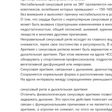
Нестабильный синусовый ритм на ЭКГ проявляется н
комплексов, колебания которых превышают — 150-160 
без внимания и выясняют причину нестабильности в ра
О том, что сердце бьется с нерегулярным синусовым 
может быть вызвана структурными изменениями в миок
недостаточностью, общей гипоксией, анемией, курен
лекарств и многими другими причинами.
Неправильный синусовый ритм исходит из главного вод
снижается, теряя свое постоянство и регулярность. В 
Аритмия с синусовым ритмом может быть вариантом но
дыхательная аритмия. При этом явлении на вдохе ЧС
обнаружить у спортсменов-профессионалов, подростк
вегетативной дисфункцией или неврозами.
Синусовая аритмия, связанная с дыханием, диагности
Сохраняется нормальная форма и расположение пред
На вдохе интервалы между сокращениями уменьшаютс
синусовый ритм и дыхательная аритмия
Отличить физиологическую синусовую аритмию позволя
задержать дыхание. Это простое действие помогает ни
связан с функциональными причинами и не является о
аритмию, а атропин ее снимает, но этого не произой