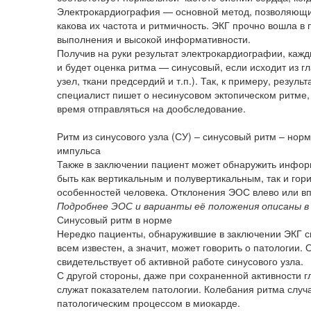
Электрокардиография — основной метод, позволяющий
какова их частота и ритмичность. ЭКГ прочно вошла в 
выполнения и высокой информативности.
Получив на руки результат электрокардиографии, кажд
и будет оценка ритма — синусовый, если исходит из гл
узел, ткани предсердий и т.п.). Так, к примеру, результ
специалист пишет о несинусовом эктопическом ритме,
время отправляться на дообследование.
Ритм из синусового узла (СУ) – синусовый ритм – нор
импульса
Также в заключении пациент может обнаружить инфор
быть как вертикальным и полувертикальным, так и го
особенностей человека. Отклонения ЭОС влево или впр
Подробнее ЭОС и варианты её положения описаны в
Синусовый ритм в норме
Нередко пациенты, обнаружившие в заключении ЭКГ си
всем известен, а значит, может говорить о патологии.
свидетельствует об активной работе синусового узла.
С другой стороны, даже при сохраненной активности г
служат показателем патологии. Колебания ритма случ
патологическим процессом в миокарде.