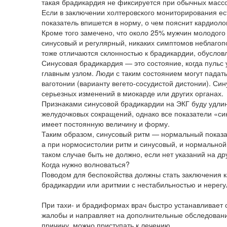
такая брадикардия не фиксируется при обычных массо
Если в заключении холтеровского мониторирования ест
показатель впишется в норму, о чем пояснит кардиол
Кроме того замечено, что около 25% мужчин молодого 
синусовый и регулярный, никаких симптомов неблагоп
тоже отличаются склонностью к брадикардии, обуслов
Синусовая брадикардия — это состояние, когда пульс
главным узлом. Люди с таким состоянием могут падать
ваготонии (варианту вегето-сосудистой дистонии). С
серьезных изменений в миокарде или других органах.
Признаками синусовой брадикардии на ЭКГ буду удл
желудочковых сокращений, однако все показатели «с
имеет постоянную величину и форму.
Таким образом, синусовый ритм — нормальный показат
а при нормосистолии ритм и синусовый, и нормальной
таком случае быть не должно, если нет указаний на д
Когда нужно волноваться?
Поводом для беспокойства должны стать заключения к
брадикардии или аритмии с нестабильностью и нерегу
При тахи- и брадиформах врач быстро устанавливает 
жалобы и направляет на дополнительные обследования
причину, можно приступать к лечению.