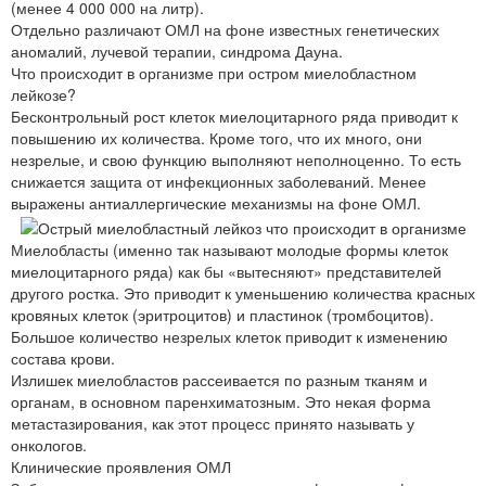
(менее 4 000 000 на литр).
Отдельно различают ОМЛ на фоне известных генетических
аномалий, лучевой терапии, синдрома Дауна.
Что происходит в организме при остром миелобластном
лейкозе?
Бесконтрольный рост клеток миелоцитарного ряда приводит к
повышению их количества. Кроме того, что их много, они
незрелые, и свою функцию выполняют неполноценно. То есть
снижается защита от инфекционных заболеваний. Менее
выражены антиаллергические механизмы на фоне ОМЛ.
Миелобласты (именно так называют молодые формы клеток
миелоцитарного ряда) как бы «вытесняют» представителей
другого ростка. Это приводит к уменьшению количества красных
кровяных клеток (эритроцитов) и пластинок (тромбоцитов).
Большое количество незрелых клеток приводит к изменению
состава крови.
Излишек миелобластов рассеивается по разным тканям и
органам, в основном паренхиматозным. Это некая форма
метастазирования, как этот процесс принято называть у
онкологов.
Клинические проявления ОМЛ