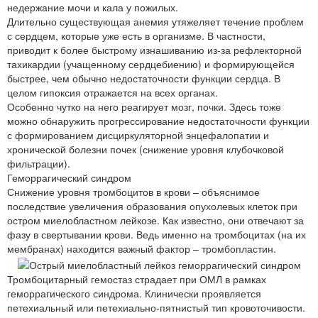
недержание мочи и кала у пожилых.
Длительно существующая анемия утяжеляет течение проблем
с сердцем, которые уже есть в организме. В частности,
приводит к более быстрому изнашиванию из-за рефлекторной
тахикардии (учащенному сердцебиению) и формирующейся
быстрее, чем обычно недостаточности функции сердца. В
целом гипоксия отражается на всех органах.
Особенно чутко на него реагирует мозг, почки. Здесь тоже
можно обнаружить прогрессирование недостаточности функции
с формированием дисциркуляторной энцефалопатии и
хронической болезни почек (снижение уровня клубочковой
фильтрации).
Геморрагический синдром
Снижение уровня тромбоцитов в крови – объяснимое
последствие увеличения образования опухолевых клеток при
остром миелобластном лейкозе. Как известно, они отвечают за
фазу в свертывании крови. Ведь именно на тромбоцитах (на их
мембранах) находится важный фактор – тромбопластин.
Тромбоцитарный гемостаз страдает при ОМЛ в рамках
геморрагического синдрома. Клинически проявляется
петехиальный или петехиально-пятнистый тип кровоточивости.