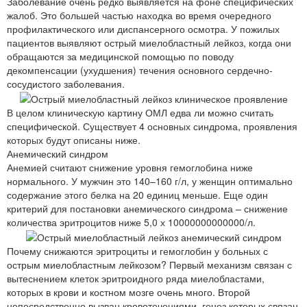
Заболевание очень редко выявляется на фоне специфических
жалоб. Это большей частью находка во время очередного
профилактического или диспансерного осмотра. У пожилых
пациентов выявляют острый миелобластный лейкоз, когда они
обращаются за медицинской помощью по поводу
декомпенсации (ухудшения) течения основного сердечно-
сосудистого заболевания.
В целом клиническую картину ОМЛ едва ли можно считать
специфической. Существует 4 основных синдрома, проявления
которых будут описаны ниже.
Анемический синдром
Анемией считают снижение уровня гемоглобина ниже
нормального. У мужчин это 140–160 г/л, у женщин оптимально
содержание этого белка на 20 единиц меньше. Еще один
критерий для постановки анемического синдрома – снижение
количества эритроцитов ниже 5,0 х 10000000000000/л.
Почему снижаются эритроциты и гемоглобин у больных с
острым миелобластным лейкозом? Первый механизм связан с
вытеснением клеток эритроидного ряда миелобластами,
которых в крови и костном мозге очень много. Второй
непосредственно вызван кровотечениями, генез которых связан