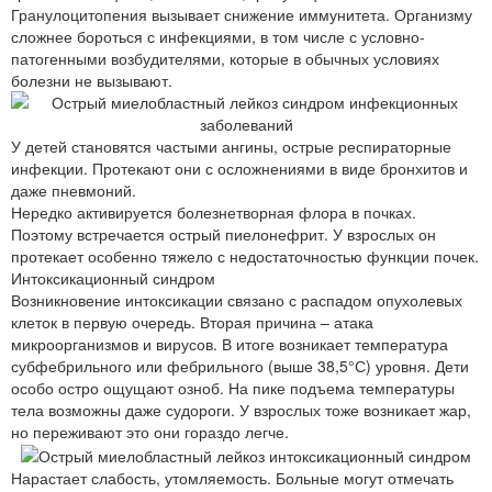
Гранулоцитопения вызывает снижение иммунитета. Организму
сложнее бороться с инфекциями, в том числе с условно-
патогенными возбудителями, которые в обычных условиях
болезни не вызывают.
У детей становятся частыми ангины, острые респираторные
инфекции. Протекают они с осложнениями в виде бронхитов и
даже пневмоний.
Нередко активируется болезнетворная флора в почках.
Поэтому встречается острый пиелонефрит. У взрослых он
протекает особенно тяжело с недостаточностью функции почек.
Интоксикационный синдром
Возникновение интоксикации связано с распадом опухолевых
клеток в первую очередь. Вторая причина – атака
микроорганизмов и вирусов. В итоге возникает температура
субфебрильного или фебрильного (выше 38,5°С) уровня. Дети
особо остро ощущают озноб. На пике подъема температуры
тела возможны даже судороги. У взрослых тоже возникает жар,
но переживают это они гораздо легче.
Нарастает слабость, утомляемость. Больные могут отмечать