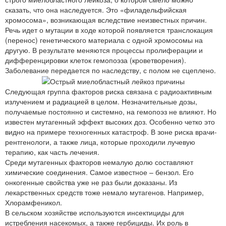
сказать, что она наследуется. Это «филадельфийская
хромосома», возникающая вследствие неизвестных причин.
Речь идет о мутации в ходе которой появляется транслокация
(перенос) генетического материала с одной хромосомы на
другую. В результате меняются процессы пролиферации и
дифференцировки клеток гемопоэза (кроветворения).
Заболевание передается по наследству, с полом не сцеплено.
Следующая группа факторов риска связана с радиоактивным
излучением и радиацией в целом. Незначительные дозы,
получаемые постоянно и системно, на гемопоэз не влияют. Но
известен мутагенный эффект высоких доз. Особенно четко это
видно на примере техногенных катастроф. В зоне риска врачи-
рентгенологи, а также лица, которые проходили лучевую
терапию, как часть лечения.
Среди мутагенных факторов немалую долю составляют
химические соединения. Самое известное – бензол. Его
онкогенные свойства уже не раз были доказаны. Из
лекарственных средств тоже немало мутагенов. Например,
Хлорамфеникол.
В сельском хозяйстве используются инсектициды для
истребления насекомых, а также гербициды. Их роль в