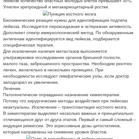
лейкозе количество бластных молодых клеток превышает 30%.
Угнетен эритроидный и мегакариоцитарный ростки.
Биохимические реакции нужны для идентификации подтипа
лейкоза. Исследуется пероксидазная и эстеразная активность.
Дополняет спектр иммунологический метод. По обнаруженным
антигенам идентифицируется вид лейкоза, подбирается
специфическая терапия.
Для исключения наличия метастазов выполняется
ультразвуковое исследование органов брюшной полости,
малого таза, забрюшинного пространства. Необходим рентген
легких, желательно в нескольких проекциях. При
необходимости исследуют лимфатические узлы, если доктор
заподозрил их увеличение.
Лечение
Патогенетически оправданно назначение химиотерапии.
Потому что хирургические методы воздействия при лейкозах
неактуальны. Исключение – трансплантация костного мозга.
В химиотерапии выделяют несколько важных и принципиально
отличающихся друг от друга этапов. Первый и самый сложный –
индукция ремиссии. Это агрессивные дозы цитостатиков,
которые направлены на снижение уровня бластов.