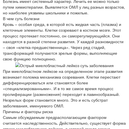
Болезнь имеет системный характер. Лечить ее можно только
путем химиотерапии. Выявляется ОМЛ у лиц разных возрастов,
но наиболее уязвимы школьники и пожилые.
В чем суть болезни
Кровь – особая среда, в которой есть жидкая часть (плазма) и
клеточные элементы. Клетки созревают в костном мозге. Этот
процесс протекает постоянно, он саморегулирующийся. Они
находятся в разной степени развития. У каждой разновидности
– своя «клетка-предшественница». Через ряд стадий,
трансформаций получаются зрелые формы, выполняющие
свою функцию полноценно.
При миелобластном лейкозе на определенном этапе развития
возникает поломка механизма созревания. Клетки перестают
дифференцироваться или становятся более
«специализированными». И в то же самое время процесс
пролиферации (размножения) переходит в лавинообразный.
Незрелых форм становится много. Это и есть субстрат
заболевания, именуемого ОМЛ.
Причины и факторы риска
Самым обсуждаемым предрасполагающим фактором
считается наследственность. Действительно, существует форма
строго миелобластного лейкоза, о которой смело можно