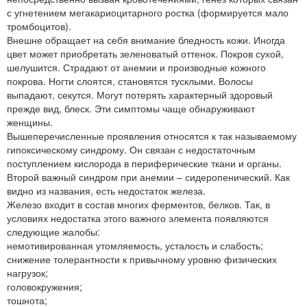
с угнетением мегакариоцитарного ростка (формируется мало
тромбоцитов).
Внешне обращает на себя внимание бледность кожи. Иногда
цвет может приобретать зеленоватый оттенок. Покров сухой,
шелушится. Страдают от анемии и производные кожного
покрова. Ногти слоятся, становятся тусклыми. Волосы
выпадают, секутся. Могут потерять характерный здоровый
прежде вид, блеск. Эти симптомы чаще обнаруживают
женщины.
Вышеперечисленные проявления относятся к так называемому
гипоксическому синдрому. Он связан с недостаточным
поступлением кислорода в периферические ткани и органы.
Второй важный синдром при анемии – сидеропенический. Как
видно из названия, есть недостаток железа.
Железо входит в состав многих ферментов, белков. Так, в
условиях недостатка этого важного элемента появляются
следующие жалобы:
немотивированная утомляемость, усталость и слабость;
снижение толерантности к привычному уровню физических
нагрузок;
головокружения;
тошнота;