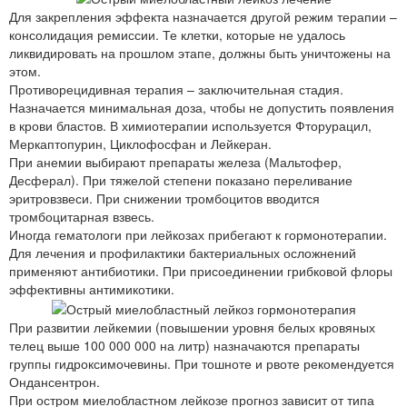
Для закрепления эффекта назначается другой режим терапии –
консолидация ремиссии. Те клетки, которые не удалось
ликвидировать на прошлом этапе, должны быть уничтожены на
этом.
Противорецидивная терапия – заключительная стадия.
Назначается минимальная доза, чтобы не допустить появления
в крови бластов. В химиотерапии используется Фторурацил,
Меркаптопурин, Циклофосфан и Лейкеран.
При анемии выбирают препараты железа (Мальтофер,
Десферал). При тяжелой степени показано переливание
эритровзвеси. При снижении тромбоцитов вводится
тромбоцитарная взвесь.
Иногда гематологи при лейкозах прибегают к гормонотерапии.
Для лечения и профилактики бактериальных осложнений
применяют антибиотики. При присоединении грибковой флоры
эффективны антимикотики.
При развитии лейкемии (повышении уровня белых кровяных
телец выше 100 000 000 на литр) назначаются препараты
группы гидроксимочевины. При тошноте и рвоте рекомендуется
Ондансентрон.
При остром миелобластном лейкозе прогноз зависит от типа