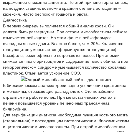
выраженное снижение аппетита. По этой причине теряется вес,
на поздних стадиях возможна крайняя степень истощения –
кахексия. Часто беспокоит тошнота и рвота.
Диагностика
В первую очередь выполняется общий анализ крови. Он
должен быть развернутым. При остром миелобластном лейкозе
отмечается лейкоцитоз. На этом фоне в лейкоформуле
очевидны явные сдвиги. Бластов более, чем 20%. Количество
гранулоцитов уменьшается (формируется агранулоцитоз).
Базофилы, эозинофилы не встречаются вовсе. При анемии
снижается число эритроцитов и содержание гемоглобина, а при
геморрагическом синдроме уменьшается количество кровяных
пластинок. Отмечается ускорение СОЭ.
В биохимическом анализе крови видно увеличение креатинина
и мочевины, отражающие распад клеток. Это неизбежно
отразится на работе почек. При метастатических очагах в
печени повышается уровень печеночных трансаминаз,
билирубина.
Для верификации диагноза необходима пункция костного мозга
(стернальная) с последующим гистологическим, биохимическим
и цитологическим исследованием. При острой миелобластном