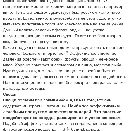
можно стабилизировать даже с помощью алкоголя. От
гипертонии помогают некрепкие спиртные напитки, например,
вино. При этом алкоголь действует быстрее, чем какие-либо
продукты. Естественно, злоупотреблять не стоит. Достаточно
выпивать полстакана хорошего красного вина во время ужина.
Данный напиток содержит флавоноиды — вещества,
предотвращающие спазмы сосудов. Также вино благотворно
воздействует на нервную систему.
Какие продукты обязательно должны присутствовать в рационе
человека, больного гипертонией? Эффективное снижение
давления обеспечивают орехи, фрукты, овощи и нежирное
мясо. Хорошо помогает кисломолочная пища, морская рыба.
Нужно учитывать, что полезная пища не способна быстро
понизить давление, так как она имеет накопительное действие.
Не стоит осуществлять лечение без лекарств, опираясь только
на народные методы.
Овощи
Овощи полезны при повышенном АД из-за того, что они
содержат минералы и витамины.
Наиболее эффективным
лечебным продуктом является сельдерей. Это растение
воздействует на сосуды, расширяя их и устраняя спазм.
Подобный эффект достигается из-за содержания в сельдерее
фитохимического вещества — 3-N-бутилфталида.