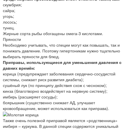
скумбрия;
сайра;
угорь;
лосось;
тунец.
Жирные сорта рыбы обогащены омега-3 кислотами.
Пряности
Необходимо учитывать, что специи могут как повышать, так и
понижать давление. Поэтому гипертоникам нужно тщательно
выбирать пряности для блюд.
Приправы, использующиеся для уменьшения давления с
давних времён:
корица (предупреждает заболевания сердечно-сосудистой
системы, снижает риск развития диабета);
сушёный лук (по принципу действия схож с чесноком);
кинза (благотворно воздействует на нервную систему);
имбирь (расширяет сосуды);
боярышник (существенно снижает АД, улучшает
кровообращение, может использоваться как приправа).
Также очень полезной приправой является «родственница»
имбиря – куркума. В данной специи содержится уникальный