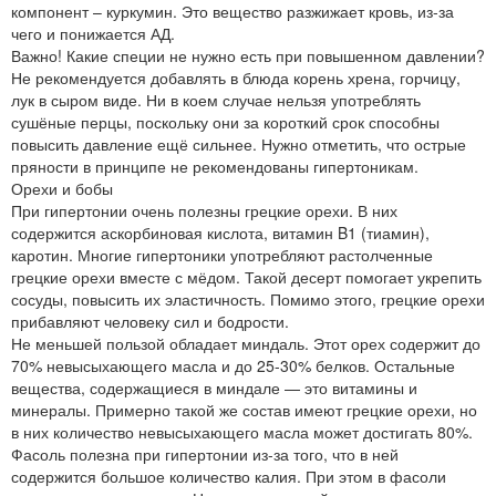
компонент – куркумин. Это вещество разжижает кровь, из-за
чего и понижается АД.
Важно! Какие специи не нужно есть при повышенном давлении?
Не рекомендуется добавлять в блюда корень хрена, горчицу,
лук в сыром виде. Ни в коем случае нельзя употреблять
сушёные перцы, поскольку они за короткий срок способны
повысить давление ещё сильнее. Нужно отметить, что острые
пряности в принципе не рекомендованы гипертоникам.
Орехи и бобы
При гипертонии очень полезны грецкие орехи. В них
содержится аскорбиновая кислота, витамин B1 (тиамин),
каротин. Многие гипертоники употребляют растолченные
грецкие орехи вместе с мёдом. Такой десерт помогает укрепить
сосуды, повысить их эластичность. Помимо этого, грецкие орехи
прибавляют человеку сил и бодрости.
Не меньшей пользой обладает миндаль. Этот орех содержит до
70% невысыхающего масла и до 25-30% белков. Остальные
вещества, содержащиеся в миндале — это витамины и
минералы. Примерно такой же состав имеют грецкие орехи, но
в них количество невысыхающего масла может достигать 80%.
Фасоль полезна при гипертонии из-за того, что в ней
содержится большое количество калия. При этом в фасоли