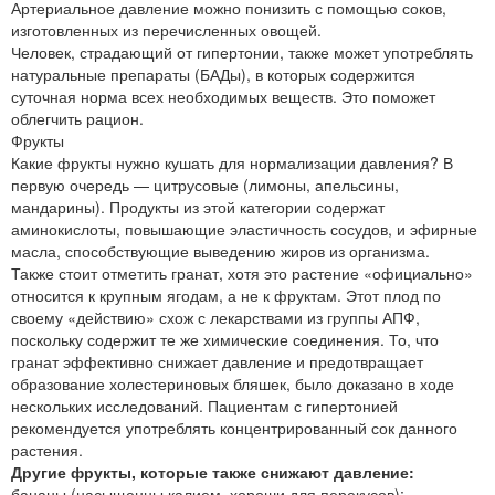
Артериальное давление можно понизить с помощью соков,
изготовленных из перечисленных овощей.
Человек, страдающий от гипертонии, также может употреблять
натуральные препараты (БАДы), в которых содержится
суточная норма всех необходимых веществ. Это поможет
облегчить рацион.
Фрукты
Какие фрукты нужно кушать для нормализации давления? В
первую очередь — цитрусовые (лимоны, апельсины,
мандарины). Продукты из этой категории содержат
аминокислоты, повышающие эластичность сосудов, и эфирные
масла, способствующие выведению жиров из организма.
Также стоит отметить гранат, хотя это растение «официально»
относится к крупным ягодам, а не к фруктам. Этот плод по
своему «действию» схож с лекарствами из группы АПФ,
поскольку содержит те же химические соединения. То, что
гранат эффективно снижает давление и предотвращает
образование холестериновых бляшек, было доказано в ходе
нескольких исследований. Пациентам с гипертонией
рекомендуется употреблять концентрированный сок данного
растения.
Другие фрукты, которые также снижают давление:
бананы (насыщенны калием, хороши для перекусов);