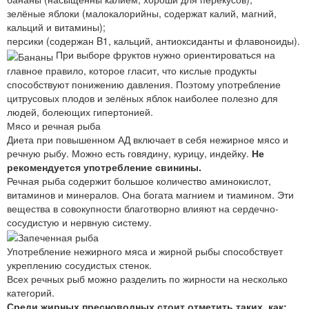
зелёные яблоки (малокалорийны, содержат калий, магний,
кальций и витамины);
персики (содержан B1, кальций, антиоксиданты и флавоноиды).
При выборе фруктов нужно ориентироваться на
главное правило, которое гласит, что кислые продукты
способствуют понижению давления. Поэтому употребление
цитрусовых плодов и зелёных яблок наиболее полезно для
людей, болеющих гипертонией.
Мясо и речная рыба
Диета при повышенном АД включает в себя нежирное мясо и
речную рыбу. Можно есть говядину, курицу, индейку.
Не
рекомендуется употребление свинины.
Речная рыба содержит большое количество аминокислот,
витаминов и минералов. Она богата магнием и тиамином. Эти
вещества в совокупности благотворно влияют на сердечно-
сосудистую и нервную систему.
Употребление нежирного мяса и жирной рыбы способствует
укреплению сосудистых стенок.
Всех речных рыб можно разделить по жирности на несколько
категорий.
Среди жирных пресноводных стоит отметить таких, как: