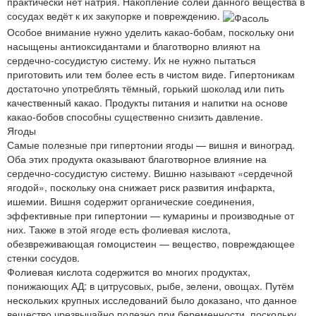
практически нет натрия. Накопление солей данного вещества в
сосудах ведёт к их закупорке и повреждению.
Особое внимание нужно уделить какао-бобам, поскольку они
насыщены антиоксидантами и благотворно влияют на
сердечно-сосудистую систему. Их не нужно пытаться
приготовить или тем более есть в чистом виде. Гипертоникам
достаточно употреблять тёмный, горький шоколад или пить
качественный какао. Продукты питания и напитки на основе
какао-бобов способны существенно снизить давление.
Ягоды
Самые полезные при гипертонии ягоды — вишня и виноград.
Оба этих продукта оказывают благотворное влияние на
сердечно-сосудистую систему. Вишню называют «сердечной
ягодой», поскольку она снижает риск развития инфаркта,
ишемии. Вишня содержит органические соединения,
эффективные при гипертонии — кумарины и производные от
них. Также в этой ягоде есть фолиевая кислота,
обезвреживающая гомоцистеин — вещество, повреждающее
стенки сосудов.
Фолиевая кислота содержится во многих продуктах,
понижающих АД: в цитрусовых, рыбе, зелени, овощах. Путём
нескольких крупных исследований было доказано, что данное
вещество чрезвычайно полезно при беременности, поскольку