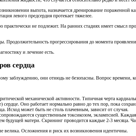
возникновении выпота, назначается дренирование пораженной ка
ация левого предсердия протекает тяжелее.
 практически не подлежит. На ранних стадиях имеет смысл про
нды. Продолжительность прогрессирования до момента проявлен
агностику и лечение есть.
ров сердца
у заблуждению, они отнюдь не безопасны. Вопрос времени, когд
критической механической активности. Типичная черта кардиал
 сердце. Оно работает нормально равно до тех пор, пока сохран
ца. Исход может быть не столь плачевным, зависит от случая.
 сопровождаются существенным токсикозом, эклампсией. Кажда
ем будущей матери. Скрининг проводится каждые 2-3 месяца. Ча
е велика. Осложнения и риск их возникновения идентичны.