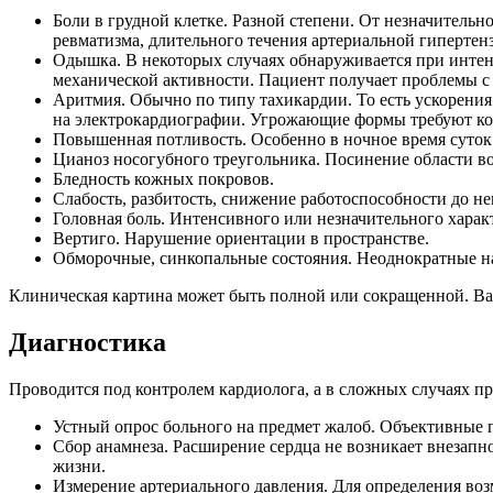
Боли в грудной клетке. Разной степени. От незначитель
ревматизма, длительного течения артериальной гипертен
Одышка. В некоторых случаях обнаруживается при интен
механической активности. Пациент получает проблемы с
Аритмия. Обычно по типу тахикардии. То есть ускорения
на электрокардиографии. Угрожающие формы требуют к
Повышенная потливость. Особенно в ночное время суток
Цианоз носогубного треугольника. Посинение области во
Бледность кожных покровов.
Слабость, разбитость, снижение работоспособности до н
Головная боль. Интенсивного или незначительного характ
Вертиго. Нарушение ориентации в пространстве.
Обморочные, синкопальные состояния. Неоднократные на
Клиническая картина может быть полной или сокращенной. Ва
Диагностика
Проводится под контролем кардиолога, а в сложных случаях п
Устный опрос больного на предмет жалоб. Объективные
Сбор анамнеза. Расширение сердца не возникает внезапн
жизни.
Измерение артериального давления. Для определения во