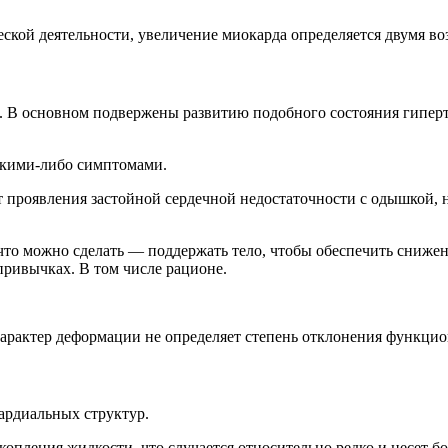
еской деятельности, увеличение миокарда определяется двумя 
то. В основном подвержены развитию подобного состояния гип
акими-либо симптомами.
ют проявления застойной сердечной недостаточности с одышкой
что можно сделать — поддержать тело, чтобы обеспечить снижен
привычках. В том числе рационе.
Характер деформации не определяет степень отклонения функци
ардиальных структур.
скопления жидкости, что случается относительно редко и несет 