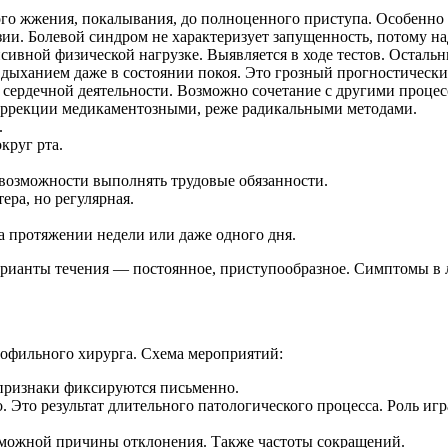
ного жжения, покалывания, до полноценного приступа. Особенн
зии. Болевой синдром не характеризует запущенность, потому н
сивной физической нагрузке. Выявляется в ходе тестов. Остал
 дыханием даже в состоянии покоя. Это грозный прогностически
 сердечной деятельности. Возможно сочетание с другими процес
оррекции медикаментозными, реже радикальными методами.
.
круг рта.
евозможности выполнять трудовые обязанности.
ера, но регулярная.
 протяжении недели или даже одного дня.
рианты течения — постоянное, приступообразное. Симптомы в 
рофильного хирурга. Схема мероприятий:
 признаки фиксируются письменно.
о. Это результат длительного патологического процесса. Роль и
зможной причины отклонения. Также частоты сокращений.