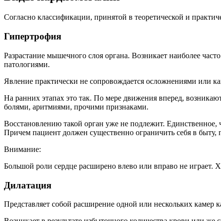
Согласно классификации, принятой в теоретической и практич
Гипертрофия
Разрастание мышечного слоя органа. Возникает наиболее час
патологиями.
Явление практически не сопровождается осложнениями или к
На ранних этапах это так. По мере движения вперед, возника
болями, аритмиями, прочими признаками.
Восстановлению такой орган уже не подлежит. Единственное, 
Причем пациент должен существенно ограничить себя в быту, 
Внимание:
Большой роли сердце расширено влево или вправо не играет. 
Дилатация
Представляет собой расширение одной или нескольких камер к
Возникает в результате избыточного количества крови или же 