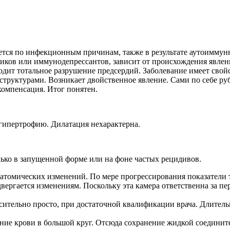
ется по инфекционным причинам, также в результате аутоимму
тиков или иммунодепрессантов, зависит от происхождения явле
одит тотальное разрушение предсердий. Заболевание имеет свой
труктурами. Возникает двойственное явление. Сами по себе руб
 компенсация. Итог понятен.
гипертрофию. Дилатация нехарактерна.
ько в запущенной форме или на фоне частых рецидивов.
натомических изменений. По мере прогрессирования показатели
ергается изменениям. Поскольку эта камера ответственна за пе
ительно просто, при достаточной квалификации врача. Длительн
ние крови в большой круг. Отсюда сохранение жидкой соедините