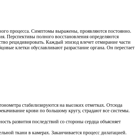
нного процесса. Симптомы выражены, проявляются постоянно.
ния. Перспективы полного восстановления определяются
ство рецидивировать. Каждый эпизод влечет отмирание части
цовые клетки обуславливают разрастание органа. Он перестает
 тонометра стабилизируются на высоких отметках. Отсюда
рекачивание крови по большому кругу, страдают все системы.
ость развития последствий со стороны сердца объясняет
льной ткани в камерах. Заканчивается процесс дилатацией.