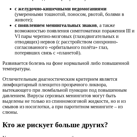
с желудочно-кишечными недомоганиями
(умеренными тошнотой, поносом, рвотой, болями в
животе);
с появлением менингеальных знаков
, а также
возможностью появления симптоматики поражения III и
VI пары черепно-мозговых (глазодвигательных и
отводящих) нервов (с расстройством синхронно-
согласованного «орбитального полёта» глаз,
потерявших связь с «планетой).
Развивается болезнь на фоне нормальной либо повышенной
температуры.
Отличительным диагностическим критерием является
лимфоцитарный плеоцитоз прозрачного ликвора,
вытекающего при люмбальной пункции под повышенным
давлением. Вирусы серозных менингитов могут быть
выделены не только из спинномозговой жидкости, но и из
смывов из носоглотки, а при паротитном менингите – из
слюны.
Кто же рискует больше других?