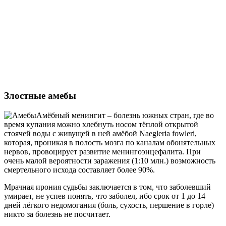
Злостные амебы
Амёбный менингит – болезнь южных стран, где во
время купания можно хлебнуть носом тёплой открытой
стоячей воды с живущей в ней амёбой Naegleria fowleri,
которая, проникая в полость мозга по каналам обонятельных
нервов, провоцирует развитие менингоэнцефалита. При
очень малой вероятности заражения (1:10 млн.) возможность
смертельного исхода составляет более 90%.
Мрачная ирония судьбы заключается в том, что заболевший
умирает, не успев понять, что заболел, ибо срок от 1 до 14
дней лёгкого недомогания (боль, сухость, першение в горле)
никто за болезнь не посчитает.