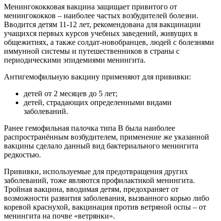
Менингококковая вакцина защищает привитого от
менингококков – наиболее частых возбудителей болезни.
Вводится детям 11-12 лет, рекомендована для вакцинации
учащихся первых курсов учебных заведений, живущих в
общежитиях, а также солдат-новобранцев, людей с болезнями
иммунной системы и путешественников в страны с
периодическими эпидемиями менингита.
Антигемофильную вакцину применяют для прививки:
детей от 2 месяцев до 5 лет;
детей, страдающих определенными видами
заболеваний.
Ранее гемофильная палочка типа B была наиболее
распространённым возбудителем, применение же указанной
вакцины сделало данный вид бактериального менингита
редкостью.
Прививки, используемые для предотвращения других
заболеваний, тоже являются профилактикой менингита.
Тройная вакцина, вводимая детям, предохраняет от
возможности развития заболевания, вызванного корью либо
коревой краснухой, вакцинация против ветряной оспы – от
менингита на почве «ветрянки».