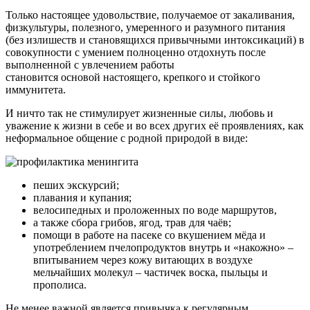
Только настоящее удовольствие, получаемое от закаливания,
физкультуры, полезного, умеренного и разумного питания
(без излишеств и становящихся привычными интоксикаций) в
совокупности с умением полноценно отдохнуть после
выполненной с увлечением работы
становится основой настоящего, крепкого и стойкого
иммунитета.
И ничто так не стимулирует жизненные силы, любовь и
уважение к жизни в себе и во всех других её проявлениях, как
неформальное общение с родной природой в виде:
пеших экскурсий;
плавания и купания;
велосипедных и проложенных по воде маршрутов,
а также сбора грибов, ягод, трав для чаёв;
помощи в работе на пасеке со вкушением мёда и
употреблением пчелопродуктов внутрь и «накожно» –
впитыванием через кожу витающих в воздухе
мельчайших молекул – частичек воска, пыльцы и
прополиса.
Не менее важной является привычка к регулярным