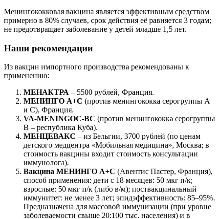
Менингококковая вакцина является эффективным средством
примерно в 80% случаев, срок действия её равняется 3 годам;
не предотвращает заболевание у детей младше 1,5 лет.
Наши рекомендации
Из вакцин импортного производства рекомендованы к
применению:
МЕНАКТРА
– 5500 рублей, Франция.
МЕНИНГО А+С
(против менингококка серогруппы А
и С), Франция.
VA-MENINGOC-BC
(против менингококка серогруппы
В – республика Куба).
МЕНЦЕВАКС
– из Бельгии, 3700 рублей (по ценам
детского медцентра «Мобильная медицина», Москва; в
стоимость вакцины входит стоимость консультации
иммунолога).
Вакцина МЕНИНГО А+С
(Авентис Пастер, Франция),
способ применения: дети с 18 месяцев: 50 мкг п/к;
взрослые: 50 мкг п/к (либо в/м); поствакцинальный
иммунитет: не менее 3 лет; эпидэффективность: 85–95%.
Предназначена для массовой иммунизации (при уровне
заболеваемости свыше 20:100 тыс. населения) и в