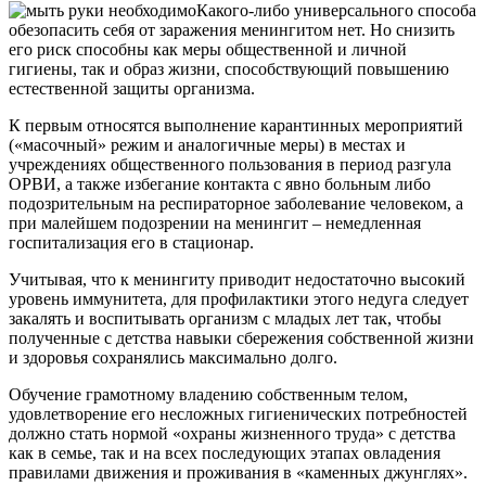
Какого-либо универсального способа
обезопасить себя от заражения менингитом нет. Но снизить
его риск способны как меры общественной и личной
гигиены, так и образ жизни, способствующий повышению
естественной защиты организма.
К первым относятся выполнение карантинных мероприятий
(«масочный» режим и аналогичные меры) в местах и
учреждениях общественного пользования в период разгула
ОРВИ, а также избегание контакта с явно больным либо
подозрительным на респираторное заболевание человеком, а
при малейшем подозрении на менингит – немедленная
госпитализация его в стационар.
Учитывая, что к менингиту приводит недостаточно высокий
уровень иммунитета, для профилактики этого недуга следует
закалять и воспитывать организм с младых лет так, чтобы
полученные с детства навыки сбережения собственной жизни
и здоровья сохранялись максимально долго.
Обучение грамотному владению собственным телом,
удовлетворение его несложных гигиенических потребностей
должно стать нормой «охраны жизненного труда» с детства
как в семье, так и на всех последующих этапах овладения
правилами движения и проживания в «каменных джунглях».