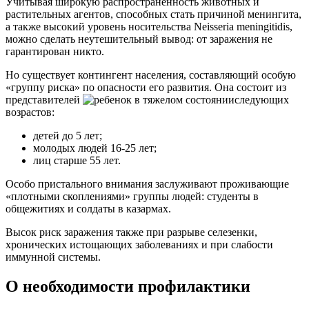
Учитывая широкую распространённость животных и
растительных агентов, способных стать причиной менингита,
а также высокий уровень носительства Neisseria meningitidis,
можно сделать неутешительный вывод: от заражения не
гарантирован никто.
Но существует контингент населения, составляющий особую
«группу риска» по опасности его развития. Она состоит из
представителей
следующих
возрастов:
детей до 5 лет;
молодых людей 16-25 лет;
лиц старше 55 лет.
Особо пристального внимания заслуживают проживающие
«плотными скоплениями» группы людей: студенты в
общежитиях и солдаты в казармах.
Высок риск заражения также при разрыве селезенки,
хронических истощающих заболеваниях и при слабости
иммунной системы.
О необходимости профилактики