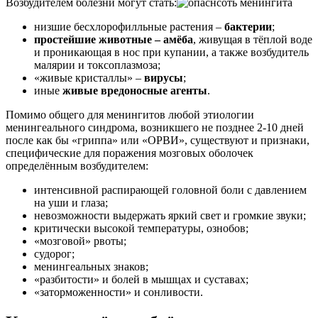
Возбудителем болезни могут стать:
низшие бесхлорофилльные растения –
бактерии
;
простейшие животные – амёба
, живущая в тёплой воде
и проникающая в нос при купании, а также возбудитель
малярии и токсоплазмоза;
«живые кристаллы» –
вирусы
;
иные
живые вредоносные агенты
.
Помимо общего для менингитов любой этиологии
менингеального синдрома, возникшего не позднее 2-10 дней
после как бы «гриппа» или «ОРВИ», существуют и признаки,
специфические для поражения мозговых оболочек
определённым возбудителем:
интенсивной распирающей головной боли с давлением
на уши и глаза;
невозможности выдержать яркий свет и громкие звуки;
критически высокой температуры, ознобов;
«мозговой» рвоты;
судорог;
менингеальных знаков;
«разбитости» и болей в мышцах и суставах;
«заторможенности» и сонливости.