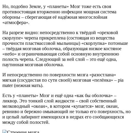
Но, подобно Земле, у «планеты» Мозг тоже есть своя
противостоящая вторжению инфекции мощная система
обороны – сберегающая её надёжная многослойная
«атмосфера».
На разрезе видно: непосредственно к твёрдой «ореховой
скорлупе» черепа прикреплена (состоящая из вещества
прочности пластмассовой мыльницы) «скорлупка» потоньше
– твёрдая мозговая оболочка, образующая низкое костяное
«небо» и ограничивающая собой основную внутреннюю
полость черепа. Следующий за ней слой – это ещё одна,
паутинная мозговая оболочка.
И непосредственно по поверхности мозга «разостлана»
мягкая (сосудистая по сути своей) мозговая «пелёнка» – pia
mater (нежная мать).
Есть у «планеты» Мозг и ещё одна «как бы оболочка» –
ликвор. Это тонкий слой жидкости – свой собственный
мелководный «океан», в котором «купается» мозг, океан,
ревниво и бережно омывающий не только его поверхность, но
и целый лабиринт имеющихся в недрах его сообщающихся
между собой полостей.