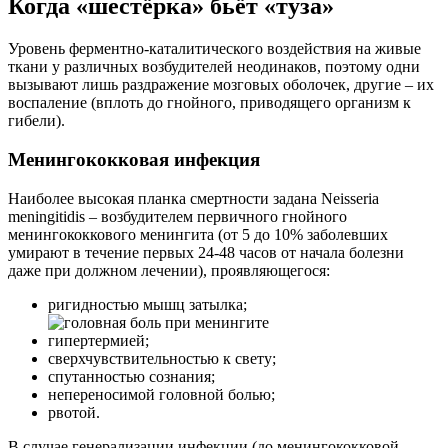
Когда «шестёрка» бьёт «туза»
Уровень ферментно-каталитического воздействия на живые
ткани у различных возбудителей неодинаков, поэтому одни
вызывают лишь раздражение мозговых оболочек, другие – их
воспаление (вплоть до гнойного, приводящего организм к
гибели).
Менингококковая инфекция
Наиболее высокая планка смертности задана Neisseria
meningitidis – возбудителем первичного гнойного
менингококкового менингита (от 5 до 10% заболевших
умирают в течение первых 24-48 часов от начала болезни
даже при должном лечении), проявляющегося:
ригидностью мышц затылка;
гипертермией;
сверхчувствительностью к свету;
спутанностью сознания;
непереносимой головной болью;
рвотой.
В случае генерализации инфекции (до менингококковой