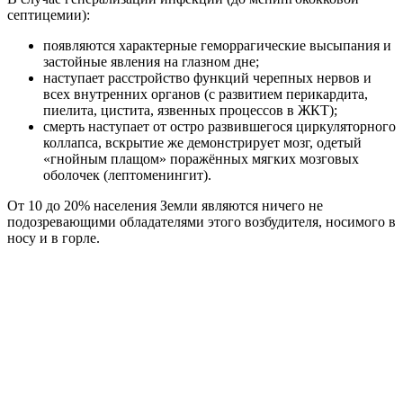
септицемии):
появляются характерные геморрагические высыпания и
застойные явления на глазном дне;
наступает расстройство функций черепных нервов и
всех внутренних органов (с развитием перикардита,
пиелита, цистита, язвенных процессов в ЖКТ);
смерть наступает от остро развившегося циркуляторного
коллапса, вскрытие же демонстрирует мозг, одетый
«гнойным плащом» поражённых мягких мозговых
оболочек (лептоменингит).
От 10 до 20% населения Земли являются ничего не
подозревающими обладателями этого возбудителя, носимого в
носу и в горле.