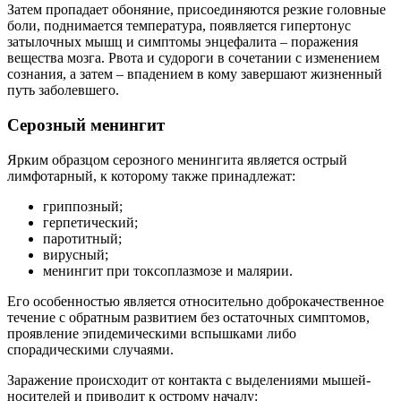
Затем пропадает обоняние, присоединяются резкие головные
боли, поднимается температура, появляется гипертонус
затылочных мышц и симптомы энцефалита – поражения
вещества мозга. Рвота и судороги в сочетании с изменением
сознания, а затем – впадением в кому завершают жизненный
путь заболевшего.
Серозный менингит
Ярким образцом серозного менингита является острый
лимфотарный, к которому также принадлежат:
гриппозный;
герпетический;
паротитный;
вирусный;
менингит при токсоплазмозе и малярии.
Его особенностью является относительно доброкачественное
течение с обратным развитием без остаточных симптомов,
проявление эпидемическими вспышками либо
спорадическими случаями.
Заражение происходит от контакта с выделениями мышей-
носителей и приводит к острому началу: