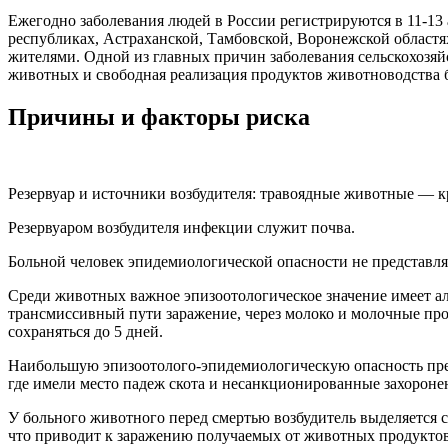
Ежегодно заболевания людей в России регистрируются в 11-13
республиках, Астраханской, Тамбовской, Воронежской областя
жителями. Одной из главных причин заболевания сельскохозя
животных и свободная реализация продуктов животноводства б
Причины и факторы риска
Резервуар и источники возбудителя: травоядные животные — к
Резервуаром возбудителя инфекции служит почва.
Больной человек эпидемиологической опасности не представля
Среди животных важное эпизоотологическое значение имеет ал
трансмиссивный пути заражение, через молоко и молочные про
сохраняться до 5 дней.
Наибольшую эпизоотолого-эпидемиологическую опасность пред
где имели место падеж скота и несанкционированные захорон
У больного животного перед смертью возбудитель выделяется 
что приводит к заражению получаемых от животных продуктов.