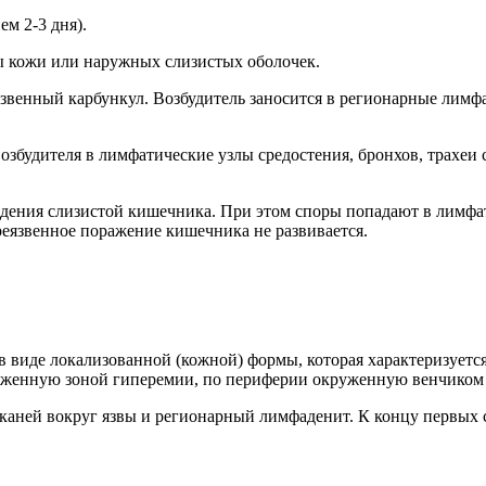
м 2-3 дня).
ы кожи или наружных слизистых оболочек.
еязвенный карбункул. Возбудитель заносится в регионарные лим
озбудителя в лимфатические узлы средостения, бронхов, трахеи
ждения слизистой кишечника. При этом споры попадают в лимф
реязвенное поражение кишечника не развивается.
 виде локализованной (кожной) формы, которая характеризуется
круженную зоной гиперемии, по периферии окруженную венчиком
аней вокруг язвы и регионарный лимфаденит. К концу первых су