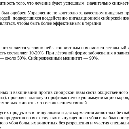
тность того, что лечение будет успешным, значительно снижает
, был одобрен Управление по контролю за качеством пищевых пр
я людей, подвергшихся воздействию ингаляционной сибирской яз
являться, чтобы быть более эффективным в терапии.
гноз является условно неблагоприятным и возможен летальный 
ть составляет 10-20%. При лёгочной форме заболевания в завис
 — около 50%. Сибиреязвенный менингит — 90%.
ых и вакцинации против сибирской язвы скота общественного и
ты), проводят плановую профилактическую иммунизацию коров, н
иимчивых животных за исключением свиней.
ругих продуктов в пищу людям и для кормления животных без ла
 продуктов во всех случаях вынужденного убоя и на благополу
ного убоя больных животных без разрешения и участия специа
х.