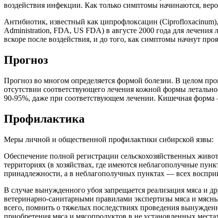
воздействия инфекции. Как только симптомы начинаются, вероя
Антибиотик, известный как ципрофлоксацин (Ciprofloxacinum)
Administration, FDA, US FDA) в августе 2000 года для лечени
вскоре после воздействия, и до того, как симптомы начнут про
Прогноз
Прогноз во многом определяется формой болезни. В целом про
отсутствии соответствующего лечения кожной формы летальнос
90-95%, даже при соответствующем лечении. Кишечная форма
Профилактика
Меры личной и общественной профилактики сибирской язвы:
Обеспечение полной регистрации сельскохозяйственных животн
территориях (в хозяйствах, где имеются неблагополучные пунк
принадлежности, а в неблагополучных пунктах — всех воспр
В случае вынужденного убоя запрещается реализация мяса и д
ветеринарно-санитарными правилами экспертизы мяса и мясных
всего, помнить о тяжелых последствиях проведения вынужден
приобретения мяса и мясопродуктов в не установленных места