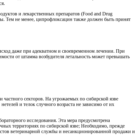
ся.
одуктов и лекарственных препаратов (Food and Drug
вы. Тем не менее, ципрофлоксацин также должен быть принят
исход даже при адекватном и своевременном лечении. При
имости от штамма возбудителя летальность может превышать
 частного секторов. На угрожаемых по сибирской язве
етелей и телок случного возраста не зависимо от их
бораторного исследования. Эта мера предусмотрена
чных территориях по сибирской язве; Необходимо, прежде
листов ветеринарной службы и несанкционированной продажи и