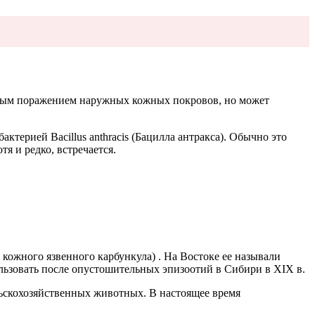
нным поражением наружных кожных покровов, но может
терией Bacillus anthracis (Бацилла антракса). Обычно это
тя и редко, встречается.
а кожного язвенного карбункула) . На Востоке ее называли
ользовать после опустошительных эпизоотий в Сибири в XIX в.
ельскохозяйственных животных. В настоящее время