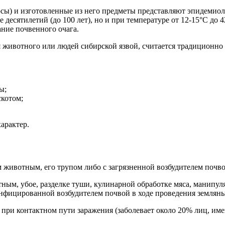
осы) и изготовленные из него предметы представляют эпидемиол
 десятилетий (до 100 лет), но и при температуре от 12-15°С до
ние почвенного очага.
я животного или людей сибирской язвой, считается традиционн
ы;
скотом;
арактер.
м животным, его трупом либо с загрязненной возбудителем почво
ным, убое, разделке туши, кулинарной обработке мяса, манипул
нфицированной возбудителем почвой в ходе проведения земляны
 при контактном пути заражения (заболевает около 20% лиц, и