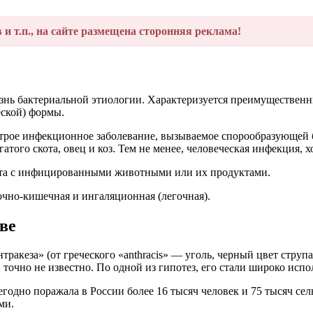
в и т.п., на сайте размещена сторонняя реклама!
езнь бактериальной этиологии. Характеризуется преимуществе
еской) формы.
трое инфекционное заболевание, вызываемое спорообразующей бак
ого скота, овец и коз. Тем не менее, человеческая инфекция, хо
кта с инфицированными животными или их продуктами.
дочно-кишечная и ингаляционная (легочная).
ве
тракеза» (от греческого «anthracis» — уголь, черный цвет струп
точно не известно. По одной из гипотез, его стали широко исп
жегодно поражала в России более 16 тысяч человек и 75 тысяч с
ми.