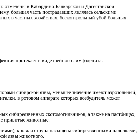
гг. отмечены в Кабардино-Балкарской и Дагестанской
ему, большая часть пострадавших являлась сельскими
ных в частных хозяйствах, бесконтрольный убой больных
фекция протекает в виде шейного лимфаденита.
спорами сибирской язвы, меньшее значение имеют аэрозольный,
игалки, в ротовом аппарате которых возбудитель может
ых сибиреязвенных скотомогильников, а также на пастбищах,
не привитые животные.
ениями), кровь из трупа насыщена сибиреязвенными палочками,
кой язвы животного.