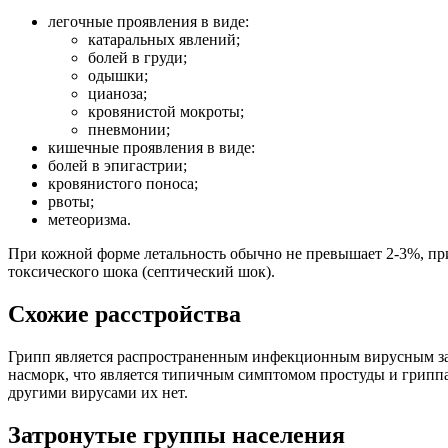
легочные проявления в виде:
катаральных явлений;
болей в груди;
одышки;
цианоза;
кровянистой мокроты;
пневмонии;
кишечные проявления в виде:
болей в эпигастрии;
кровянистого поноса;
рвоты;
метеоризма.
При кожной форме летальность обычно не превышает 2-3%, пр
токсического шока (септический шок).
Схожие расстройства
Грипп является распространенным инфекционным вирусным забо
насморк, что является типичным симптомом простуды и гриппа.
другими вирусами их нет.
Затронутые группы населения