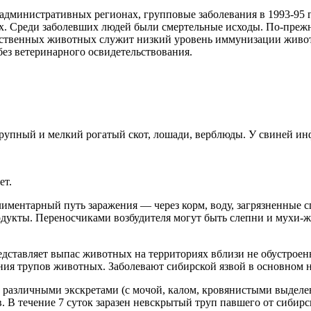
 административных регионах, групповые заболевания в 1993-95 
х. Среди заболевших людей были смертельные исходы. По-прежн
йственных животных служит низкий уровень иммунизации живот
ез ветеринарного освидетельствования.
рупный и мелкий рогатый скот, лошади, верблюды. У свиней ин
ет.
иментарный путь заражения — через корм, воду, загрязненные 
дукты. Переносчиками возбудителя могут быть слепни и мухи-ж
ставляет выпас животных на территориях вблизи не обустроенн
ения трупов животных. Заболевают сибирской язвой в основном 
с различными экскретами (с мочой, калом, кровянистыми выдел
 В течение 7 суток заразен невскрытый труп павшего от сибирс