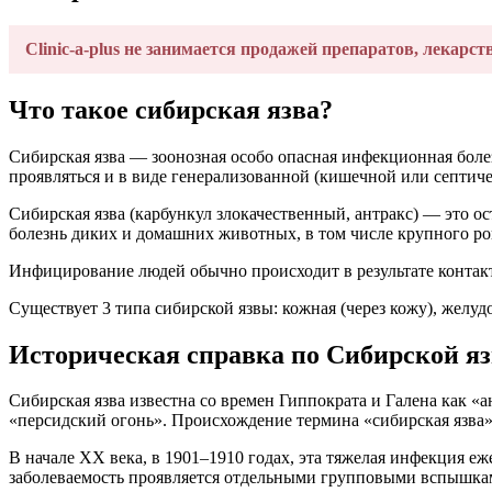
Clinic-a-plus не занимается продажей препаратов, лекарст
Что такое сибирская язва?
Сибирская язва — зоонозная особо опасная инфекционная бол
проявляться и в виде генерализованной (кишечной или септич
Сибирская язва (карбункул злокачественный, антракс) — это ос
болезнь диких и домашних животных, в том числе крупного рогат
Инфицирование людей обычно происходит в результате конта
Существует 3 типа сибирской язвы: кожная (через кожу), желу
Историческая справка по Сибирской яз
Сибирская язва известна со времен Гиппократа и Галена как «ан
«персидский огонь». Происхождение термина «сибирская язва» 
В начале XX века, в 1901–1910 годах, эта тяжелая инфекция е
заболеваемость проявляется отдельными групповыми вспышка