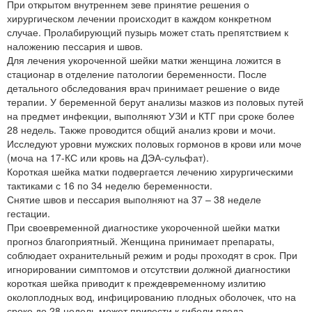
При открытом внутреннем зеве принятие решения о
хирургическом лечении происходит в каждом конкретном
случае. Пролабирующий пузырь может стать препятствием к
наложению пессария и швов.
Для лечения укороченной шейки матки женщина ложится в
стационар в отделение патологии беременности. После
детального обследования врач принимает решение о виде
терапии. У беременной берут анализы мазков из половых путей
на предмет инфекции, выполняют УЗИ и КТГ при сроке более
28 недель. Также проводится общий анализ крови и мочи.
Исследуют уровни мужских половых гормонов в крови или моче
(моча на 17-КС или кровь на ДЭА-сульфат).
Короткая шейка матки подвергается лечению хирургическими
тактиками с 16 по 34 неделю беременности.
Снятие швов и пессария выполняют на 37 – 38 неделе
гестации.
При своевременной диагностике укороченной шейки матки
прогноз благоприятный. Женщина принимает препараты,
соблюдает охранительный режим и роды проходят в срок. При
игнорировании симптомов и отсутствии должной диагностики
короткая шейка приводит к преждевременному излитию
околоплодных вод, инфицированию плодных оболочек, что на
сроке до 28 недель может привести к гибели плода.