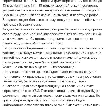
беременной женщины в первом триместре составляет от 35 до
45 мм. Начиная с 17 – 19 недели шеечный отдел постепенно
укорачивается и длина его не должна быть менее 30 мм до 36
недели. Внутренний зев должен быть закрыт вплоть до родов.
В подавляющем большинстве случаев укорочение шейки матки
протекает бессимптомно.
Каждая беременная женщина, которая беспокоится о здоровье
своего будущего малыша, интересуется, как понять, что шейка
матки укорочена. Существует ряд симптомов, на которые
пациентка должна обратить внимание:
На протяжении беременности женщину часто может беспокоить
повышенный тонус матки – ощущение «окаменения» в районе
нижней части живота, тяжесть и незначительный дискомфорт.
Периодические тянущие боли в районе поясницы.
Усиление слизистых выделений из влагалища.
Появление прожилок крови в отделяемом из половых путей.
При появлении признаков, угрожающих развитием укорочения
шейки матки, беременная должна посетить акушера-
гинеколога. Врач осмотрит женщину на кресле и назначит
цервикометрию по УЗИ. При пальпации шеечный отдел будет
размягчен, наружный зев может пропускать кончик пальца. Но
при осмотре на кресле можно получить лишь общую
информацию о характеристиках органа. Следует иметь в виду,