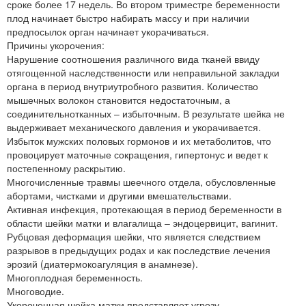
сроке более 17 недель. Во втором триместре беременности
плод начинает быстро набирать массу и при наличии
предпосылок орган начинает укорачиваться.
Причины укорочения:
Нарушение соотношения различного вида тканей ввиду
отягощенной наследственности или неправильной закладки
органа в период внутриутробного развития. Количество
мышечных волокон становится недостаточным, а
соединительнотканных – избыточным. В результате шейка не
выдерживает механического давления и укорачивается.
Избыток мужских половых гормонов и их метаболитов, что
провоцирует маточные сокращения, гипертонус и ведет к
постепенному раскрытию.
Многочисленные травмы шеечного отдела, обусловленные
абортами, чистками и другими вмешательствами.
Активная инфекция, протекающая в период беременности в
области шейки матки и влагалища – эндоцервицит, вагинит.
Рубцовая деформация шейки, что является следствием
разрывов в предыдущих родах и как последствие лечения
эрозий (диатермокоагуляция в анамнезе).
Многоплодная беременность.
Многоводие.
Укороченная шейка матки представляет угрозу