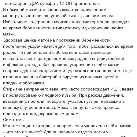
тестостерон, ДЭА-сульфат, 17-ОН-прогестерон.
В обычной жизни это сопровождается нарушением
менструального цикла, угревой сыпью, лишним весом.
Избыточное содержание мужских половых гормонов приводит
во время беременности к гипертонусу и укорочению шейки
матки.
Здоровая шейка матки на протяжении беременности
постепенно укорачивается для того, чтобы раскрыться во время
родов. Но при ее длине в 30 мм во втором триместре
возрастает риск преждевременных родов и внутриутробной
инфекции у плода. Как правило, укорочение шейки матки
сопровождается раскрытием и цервикального канала, что ведет
к проникновению бактерий и вирусов из половых путей к
плодным оболочкам.
Открытие внутреннего зева, что часто сопровождает ИЦН, ведет
к пролабированию плодного пузыря. При резком движении,
вставании с постели, повороте, участок пузыря, попавший в
воронку внутреннего зева, может лопнуть. Такой процесс
приводит к преждевременным родам.
Симптомы
Многие пациентки задают вопрос: если укорочена шейка матки
– что это означает? Длина шеечного отдела матки у