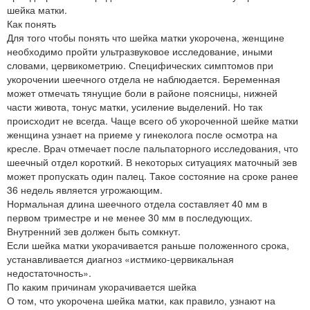
шейка матки.
Как понять
Для того чтобы понять что шейка матки укорочена, женщине
необходимо пройти ультразвуковое исследование, иными
словами, цервикометрию. Специфических симптомов при
укорочении шеечного отдела не наблюдается. Беременная
может отмечать тянущие боли в районе поясницы, нижней
части живота, тонус матки, усиление выделений. Но так
происходит не всегда. Чаще всего об укороченной шейке матки
женщина узнает на приеме у гинеколога после осмотра на
кресле. Врач отмечает после пальпаторного исследования, что
шеечный отдел короткий. В некоторых ситуациях маточный зев
может пропускать один палец. Такое состояние на сроке ранее
36 недель является угрожающим.
Нормальная длина шеечного отдела составляет 40 мм в
первом триместре и не менее 30 мм в последующих.
Внутренний зев должен быть сомкнут.
Если шейка матки укорачивается раньше положенного срока,
устанавливается диагноз «истмико-цервикальная
недостаточность».
По каким причинам укорачивается шейка
О том, что укорочена шейка матки, как правило, узнают на