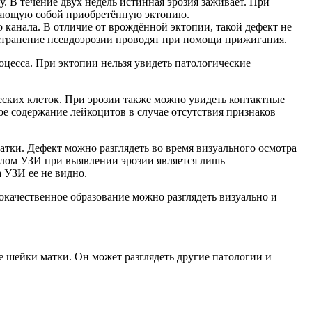
. В течение двух недель истинная эрозия заживает. При
вляющую собой приобретённую эктопию.
 канала. В отличие от врождённой эктопии, такой дефект не
 Устранение псевдоэрозии проводят при помощи прижигания.
оцесса. При эктопии нельзя увидеть патологические
ских клеток. При эрозии также можно увидеть контактные
е содержание лейкоцитов в случае отсутствия признаков
ки. Дефект можно разглядеть во время визуального осмотра
елом УЗИ при выявлении эрозии является лишь
а УЗИ ее не видно.
окачественное образование можно разглядеть визуально и
е шейки матки. Он может разглядеть другие патологии и