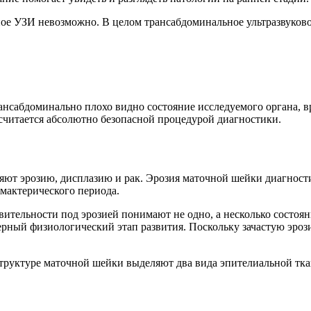
ое УЗИ невозможно. В целом трансабдоминальное ультразвуково
.
ансабдоминально плохо видно состояние исследуемого органа, 
читается абсолютно безопасной процедурой диагностики.
т эрозию, дисплазию и рак. Эрозия маточной шейки диагностиру
мактерического периода.
ительности под эрозией понимают не одно, а несколько состояни
ерный физиологический этап развития. Поскольку зачастую эроз
структуре маточной шейки выделяют два вида эпителиальной тка