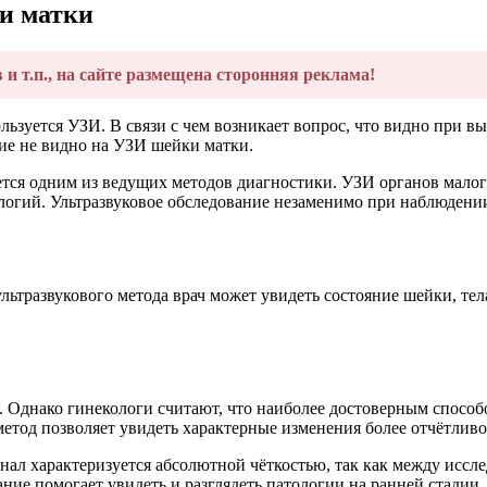
и матки
в и т.п., на сайте размещена сторонняя реклама!
льзуется УЗИ. В связи с чем возникает вопрос, что видно при
ние не видно на УЗИ шейки матки.
тся одним из ведущих методов диагностики. УЗИ органов малого
логий. Ультразвуковое обследование незаменимо при наблюдении
льтразвукового метода врач может увидеть состояние шейки, тел
 Однако гинекологи считают, что наиболее достоверным способо
етод позволяет увидеть характерные изменения более отчётливо
гнал характеризуется абсолютной чёткостью, так как между исс
ние помогает увидеть и разглядеть патологии на ранней стадии.