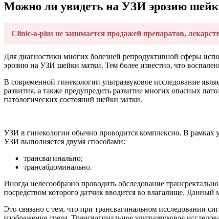
Можно ли увидеть на УЗИ эрозию шейк
Clinic-a-plus не занимается продажей препаратов, лекарст
Для диагностики многих болезней репродуктивной сферы испо
эрозию на УЗИ шейки матки. Тем более известно, что воспале
В современной гинекологии ультразвуковое исследование являе
развития, а также предупредить развитие многих опасных пато
патологических состояний шейки матки.
УЗИ в гинекологии обычно проводится комплексно. В рамках у
УЗИ выполняется двумя способами:
трансвагинально;
трансабдоминально.
Иногда целесообразно проводить обследование трансректально.
посредством которого датчик вводится во влагалище. Данный м
Это связано с тем, что при трансвагинальном исследовании си
изображение среда. Трансвагинальное ультразвуковое исследова