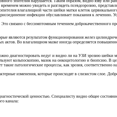
ного эпителия нарушается. Таким образом, видно язву или рану
 временем можно увидеть и разглядеть псевдоэрозию, предста
 эпителия влагалищной части шейки матки клеток цервикального
ое присоединение инфекции обуславливает показания к лечению.
. Это связано с бессимптомным течением доброкачественного пр
орые являются результатом функционирования желез цилиндриче
х актов. Во влагалищном мазке иногда определяется повышенно
но диагностировать недуг и видно ли на УЗИ эрозию шейки мат
льзуют кольпоскопию, мазок на онкоцитологию и биопсию. В ц
т такие патологические процессы, как эрозия, соответственно н
актерные изменения, которые происходят в слизистом слое. Добр
 диагностической ценностью. Специалисту видно общее состояни
го канала: