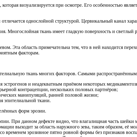
которая визуализируется при осмотре. Его особенностью являет
отличается однослойной структурой. Цервикальный канал хара
я. Многослойная ткань имеет гладкую поверхность и светлый р
ом. Эта область примечательна тем, что в ней находится перех
приятным факторам.
пителиальную ткань многих факторов. Самыми распространённым
я эстрогенов и неадекватным приёмом некоторых медикаментоз
арьерной контрацепции, нескольких половых партнёров;
ических манипуляций, ранней половой жизни;
я эпителиальной ткани.
елённых форм эрозии.
опии. При данном дефекте видно, что влагалищная часть шейки 
ции выходит за область наружного зева, таким образом, её мо
 со временем эрозивное пятно ровной формы без признаков воспа