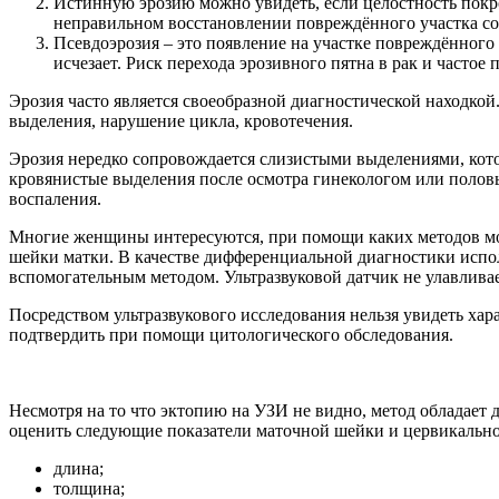
Истинную эрозию можно увидеть, если целостность покров
неправильном восстановлении повреждённого участка со
Псевдоэрозия – это появление на участке повреждённого
исчезает. Риск перехода эрозивного пятна в рак и част
Эрозия часто является своеобразной диагностической находкой
выделения, нарушение цикла, кровотечения.
Эрозия нередко сопровождается слизистыми выделениями, кот
кровянистые выделения после осмотра гинекологом или половы
воспаления.
Многие женщины интересуются, при помощи каких методов мож
шейки матки. В качестве дифференциальной диагностики испо
вспомогательным методом. Ультразвуковой датчик не улавливае
Посредством ультразвукового исследования нельзя увидеть хар
подтвердить при помощи цитологического обследования.
Несмотря на то что эктопию на УЗИ не видно, метод обладает
оценить следующие показатели маточной шейки и цервикально
длина;
толщина;