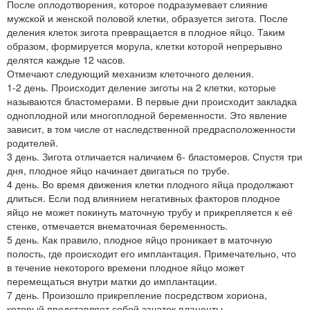
После оплодотворения, которое подразумевает слияние
мужской и женской половой клетки, образуется зигота. После
деления клеток зигота превращается в плодное яйцо. Таким
образом, формируется морула, клетки которой непрерывно
делятся каждые 12 часов.
Отмечают следующий механизм клеточного деления.
1-2 день. Происходит деление зиготы на 2 клетки, которые
называются бластомерами. В первые дни происходит закладка
одноплодной или многоплодной беременности. Это явление
зависит, в том числе от наследственной предрасположенности
родителей.
3 день. Зигота отличается наличием 6- бластомеров. Спустя три
дня, плодное яйцо начинает двигаться по трубе.
4 день. Во время движения клетки плодного яйца продолжают
длиться. Если под влиянием негативных факторов плодное
яйцо не может покинуть маточную трубу и прикрепляется к её
стенке, отмечается внематочная беременность.
5 день. Как правило, плодное яйцо проникает в маточную
полость, где происходит его имплантация. Примечательно, что
в течение некоторого времени плодное яйцо может
перемещаться внутри матки до имплантации.
7 день. Произошло прикрепление посредством хориона,
который представляет собой зачаток плаценты.