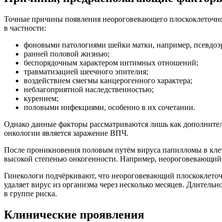
Точные причины появления неороговевающего плоскоклеточно
в частности:
фоновыми патологиями шейки матки, например, псевдоэ
ранней половой жизнью;
беспорядочным характером интимных отношений;
травматизацией шеечного эпителия;
воздействием смегмы канцерогенного характера;
неблагоприятной наследственностью;
курением;
половыми инфекциями, особенно в их сочетании.
Однако данные факторы рассматриваются лишь как дополнител
онкологии является заражение ВПЧ.
После проникновения половым путём вируса папилломы в клет
высокой степенью онкогенности. Например, неороговевающий 
Гинекологи подчёркивают, что неороговевающий плоскоклеточ
удаляет вирус из организма через несколько месяцев. Длитель
в группе риска.
Клинические проявления