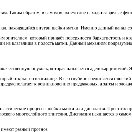
ям. Таким образом, в самом верхнем слое находятся зрелые ф
ал, находящийся внутри шейки матки. Именно данный канал со
эпителием, который придаёт поверхности бархатистость и крас
и из влагалища в полость матки. Данный механизм подразумева
окачественную опухоль, которая называется аденокарциномой. Эт
торый открыт во влагалище. В его глубине соединяется плоский
предрасполагает к возникновению предраковых, а затем и злока
астические процессы шейки матки или дисплазия. При этих пр
ского многослойного эпителия. Дисплазия начинается в самом г
е имеют разный прогноз.