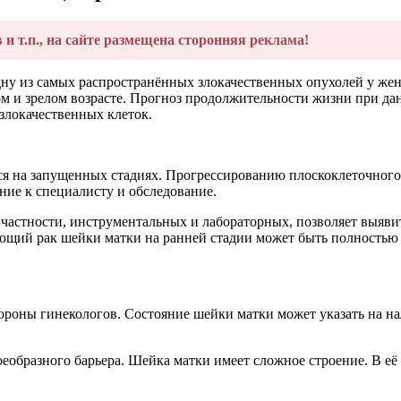
в и т.п., на сайте размещена сторонняя реклама!
ну из самых распространённых злокачественных опухолей у жен
дом и зрелом возрасте. Прогноз продолжительности жизни при да
злокачественных клеток.
ется на запущенных стадиях. Прогрессированию плоскоклеточног
ние к специалисту и обследование.
 частности, инструментальных и лабораторных, позволяет выяв
ющий рак шейки матки на ранней стадии может быть полностью
ороны гинекологов. Состояние шейки матки может указать на на
еобразного барьера. Шейка матки имеет сложное строение. В её