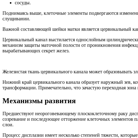
сосуды.
Поднимаясь выше, клеточные элементы подвергаются изменени
слущивании.
Важной составляющей шейки матки является цервикальный кан
Цервикальный канал выстилается однослойным цилиндрическим 
механизм защиты маточной полости от проникновения инфекци
вырабатывающих секрет желез.
Железистая ткань цервикального канала может образовывать зл
Нижний край цервикального канала образует наружный зев, ко
трансформации. Примечательно, что зачастую переходная зона 
Механизмы развития
Предшествуют неороговевающему плоскоклеточному раку диспл
созревание и последующее отторжение клеточных элементов пло
слои.
Процесс дисплазии имеет несколько степеней тяжести, которы