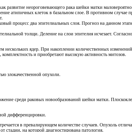
 как развитие неороговевающего рака шейки матки маловероятно
ение атипичных клеток в базальном слое. В противном случае
т.
аковый процесс два эпителиальных слоя. Прогноз на данном эта
пителиальной толщи. Деление на слои эпителия исчезает. Соглас
 нескольких ядер. При накоплении количественных изменений п
, комплектность и приобретают высокую активность митозов.
тью злокачественной опухоли.
ожение среди раковых новообразований шейки матки. Плоскокле
чной дифференцировки.
ечается в превалирующем количестве случаев. Опухоль отличае
 от стадии, на которой диагностирована патология.