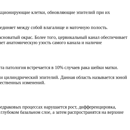
ункционирующие клетки, обновляющие эпителий при их
единяет между собой влагалище и маточную полость.
новатый окрас. Более того, цервикальный канал обеспечивает
ет анатомическую узость самого канала и наличие
а патология встречается в 10% случаев рака шейки матки.
 и цилиндрический эпителий. Данная область называется зоной
чественных изменений.
едраковых процессах нарушается рост, дифференцировка,
лубоком базальном слое, а затем распространятся на верхние