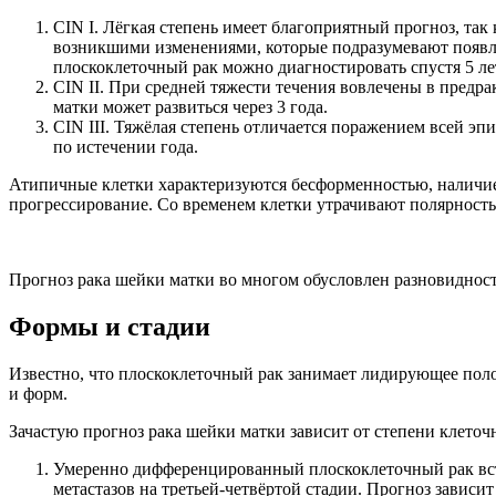
CIN I. Лёгкая степень имеет благоприятный прогноз, так
возникшими изменениями, которые подразумевают появл
плоскоклеточный рак можно диагностировать спустя 5 ле
CIN II. При средней тяжести течения вовлечены в предр
матки может развиться через 3 года.
CIN III. Тяжёлая степень отличается поражением всей э
по истечении года.
Атипичные клетки характеризуются бесформенностью, наличием
прогрессирование. Со временем клетки утрачивают полярность
Прогноз рака шейки матки во многом обусловлен разновиднос
Формы и стадии
Известно, что плоскоклеточный рак занимает лидирующее пол
и форм.
Зачастую прогноз рака шейки матки зависит от степени клето
Умеренно дифференцированный плоскоклеточный рак встр
метастазов на третьей-четвёртой стадии. Прогноз зависит