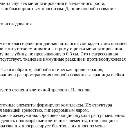
ких случаев метастазирования и медленного роста.
тся неблагоприятным прогнозом. Данное новообразование
о исследования.
то в классификации данная патология совпадает с дисплазией
 с отсутствием инвазии в строму и риска метастазирования.
у на глубину, не превышающую 0.3 см. Это неагрессивная
отсутствует, тканевые иммунные реакции и противоопухолевая
. Таким образом, фибробластическая пролиферация,
ования и распространения новообразования за границы шейки
вует о степени клеточной зрелости. На основе
леточные элементы формируют комплексы. Их структура
ся меньшей зрелостью, гиперхромным ядром,
 раковые жемчужины. Ороговевающие опухоли растут медленно.
пределить полиморфные клеточные элементы, отличающиеся
азования прогрессирует быстро, а их прогноз менее