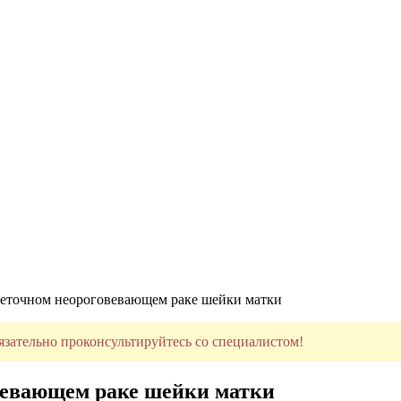
леточном неороговевающем раке шейки матки
язательно проконсультируйтесь со специалистом!
вевающем раке шейки матки