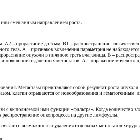
 или смешанным направлением роста.
. А2 – прорастание до 5 мм. В1 – распространение злокачествен
ого тела. А – признаков вовлечения параметрия не наблюдается
прорастание опухоли в нижнюю треть влагалища. В – распростран
а и появление отдалённых метастазов. А – поражение мочевого 
рования. Метастазы представляют собой результат роста опухоли
разом, клетки отрываются от новообразования и гематогенным,
зи с выполняемой ими функции «фильтра». Когда количество зло
 распространение онкопроцесса на другие лимфоузлы.
 связано с возможностью удаления отдельных метастазов хирург
ы