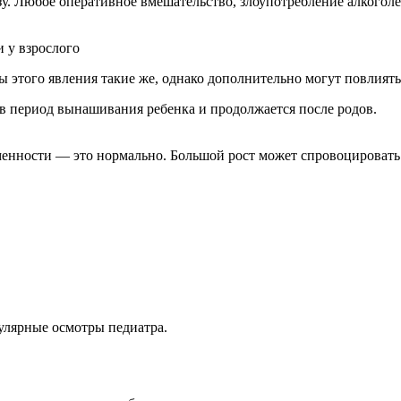
у. Любое оперативное вмешательство, злоупотребление алкоголе
 у взрослого
 этого явления такие же, однако дополнительно могут повлиять
 период вынашивания ребенка и продолжается после родов.
.
менности — это нормально. Большой рост может спровоцироват
улярные осмотры педиатра.