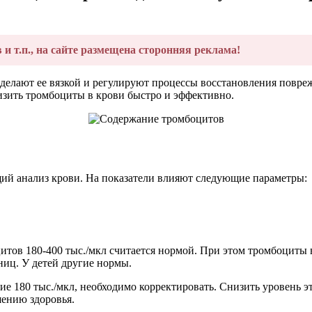
в и т.п., на сайте размещена сторонняя реклама!
делают ее вязкой и регулируют процессы восстановления повре
низить тромбоциты в крови быстро и эффективно.
щий анализ крови. На показатели влияют следующие параметры:
оцитов 180-400 тыс./мкл считается нормой. При этом тромбоцит
ниц. У детей другие нормы.
е 180 тыс./мкл, необходимо корректировать. Снизить уровень э
шению здоровья.