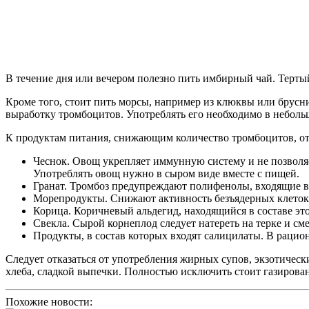
В течение дня или вечером полезно пить имбирный чай. Терты
Кроме того, стоит пить морсы, например из клюквы или брусн
выработку тромбоцитов. Употреблять его необходимо в неболь
К продуктам питания, снижающим количество тромбоцитов, о
Чеснок. Овощ укрепляет иммунную систему и не позволя
Употреблять овощ нужно в сыром виде вместе с пищей.
Гранат. Тромбоз предупреждают полифенолы, входящие в 
Морепродукты. Снижают активность безъядерных клеток 
Корица. Коричневый альдегид, находящийся в составе эт
Свекла. Сырой корнеплод следует натереть на терке и сме
Продукты, в состав которых входят салицилаты. В рацион
Следует отказаться от употребления жирных супов, экзотичес
хлеба, сладкой выпечки. Полностью исключить стоит газирован
Похожие новости: