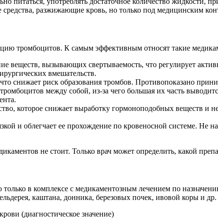
но питаться, употреблять достаточное количество жидкости, пр
 средства, разжижающие кровь, но только под медицинским кон
ацию тромбоцитов. К самым эффективным относят такие медика
ание веществ, вызывающих свертываемость, что регулирует акти
хирургических вмешательств.
 что снижает риск образования тромбов. Противопоказано прин
тромбоцитов между собой, из-за чего большая их часть выводитс
ента.
тво, которое снижает выработку гормоноподобных веществ и не
вязкой и облегчает ее прохождение по кровеносной системе. Не н
икаментов не стоит. Только врач может определить, какой преп
только в комплексе с медикаментозным лечением по назначению
ельдерея, каштана, донника, березовых почек, ивовой коры и др.
крови (диагностическое значение)