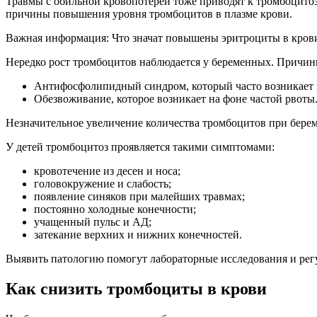
Травмы с обильной кровопотерей тоже приводят к тромбоцитоз
причины повышения уровня тромбоцитов в плазме крови.
Важная информация: Что значат повышены эритроциты в крови
Нередко рост тромбоцитов наблюдается у беременных. Причины
Антифосфолипидный синдром, который часто возникает в
Обезвоживание, которое возникает на фоне частой рвоты
Незначительное увеличение количества тромбоцитов при бере
У детей тромбоцитоз проявляется такими симптомами:
кровотечение из десен и носа;
головокружение и слабость;
появление синяков при малейших травмах;
постоянно холодные конечности;
учащенный пульс и АД;
затекание верхних и нижних конечностей.
Выявить патологию помогут лабораторные исследования и рег
Как снизить тромбоциты в крови