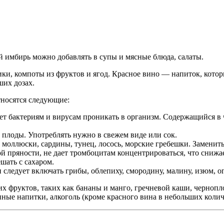
й имбирь можно добавлять в супы и мясные блюда, салаты.
ики, компоты из фруктов и ягод. Красное вино — напиток, кот
ших дозах.
тносятся следующие:
ет бактериям и вирусам проникать в организм. Содержащийся в
плоды. Употреблять нужно в свежем виде или сок.
моллюски, сардины, тунец, лосось, морские гребешки. Заменит
ой пряности, не дает тромбоцитам концентрироваться, что снижа
шать с сахаром.
 следует включать грибы, облепиху, смородину, малину, изюм, о
ких фруктов, таких как бананы и манго, гречневой каши, черно
ные напитки, алкоголь (кроме красного вина в небольших колич