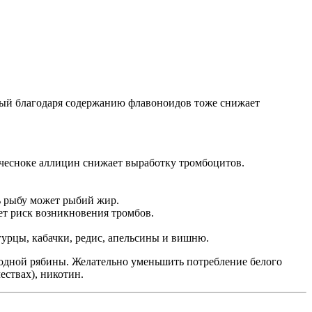
орый благодаря содержанию флавоноидов тоже снижает
 чесноке аллицин снижает выработку тромбоцитов.
ь рыбу может рыбий жир.
ет риск возникновения тромбов.
гурцы, кабачки, редис, апельсины и вишню.
плодной рябины. Желательно уменьшить потребление белого
ествах), никотин.