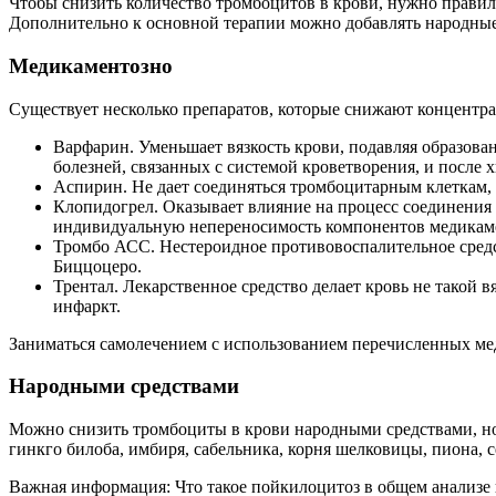
Чтобы снизить количество тромбоцитов в крови, нужно правиль
Дополнительно к основной терапии можно добавлять народные
Медикаментозно
Существует несколько препаратов, которые снижают концентр
Варфарин. Уменьшает вязкость крови, подавляя образов
болезней, связанных с системой кроветворения, и после 
Аспирин. Не дает соединяться тромбоцитарным клеткам,
Клопидогрел. Оказывает влияние на процесс соединения 
индивидуальную непереносимость компонентов медикам
Тромбо АСС. Нестероидное противовоспалительное средс
Биццоцеро.
Трентал. Лекарственное средство делает кровь не такой 
инфаркт.
Заниматься самолечением с использованием перечисленных мед
Народными средствами
Можно снизить тромбоциты в крови народными средствами, но 
гинкго билоба, имбиря, сабельника, корня шелковицы, пиона, с
Важная информация: Что такое пойкилоцитоз в общем анализе 