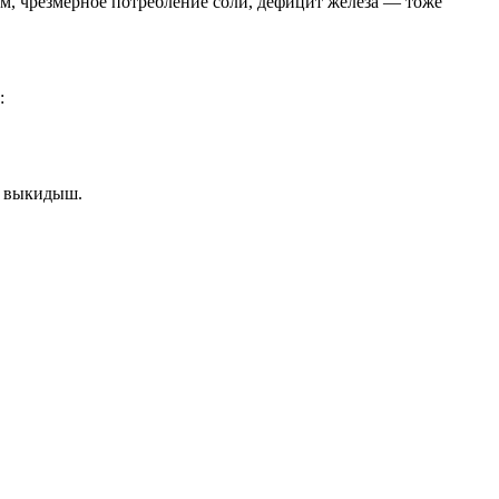
м, чрезмерное потребление соли, дефицит железа — тоже
:
ь выкидыш.