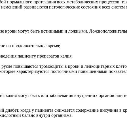
ой нормального протекания всех метаболических процессов, та
 изменений развиваются патологические состояния всех систем 
изе крови могут быть истинными и ложными. Ложноположительны
ене на продолжительное время;
введения пациенту препаратов калия;
м русле повышаются тромбоциты в крови и лейкоцитарных клето
, которые характеризуются постоянными повышенными показател
я калия могут быть или заболевания внутренних органов или 
й диабет, когда у пациента снижается содержание инсулина в к
 кислотный баланс внутри организма;