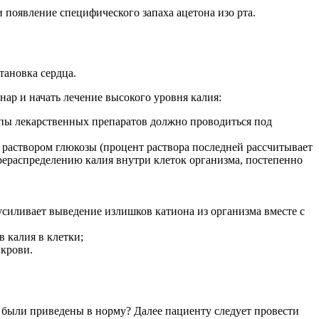
появление специфического запаха ацетона изо рта.
тановка сердца.
ар и начать лечение высокого уровня калия:
ппы лекарственных препаратов должно проводиться под
с раствором глюкозы (процент раствора последней рассчитывает
ерераспределению калия внутри клеток организма, постепенно
силивает выведение излишков катиона из организма вместе с
 калия в клетки;
 крови.
и были приведены в норму? Далее пациенту следует провести