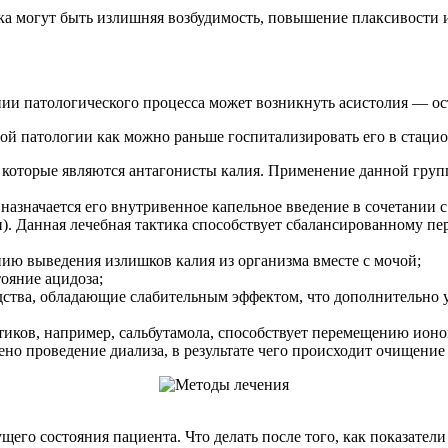
а могут быть излишняя возбудимость, повышение плаксивости и 
ии патологического процесса может возникнуть асистолия — ос
й патологии как можно раньше госпитализировать его в стацион
, которые являются антагонисты калия. Применение данной гру
назначается его внутривенное капельное введение в сочетании 
и). Данная лечебная тактика способствует сбалансированному п
ию выведения излишков калия из организма вместе с мочой;
ояние ацидоза;
дства, обладающие слабительным эффектом, что дополнительно у
иков, например, сальбутамола, способствует перемещению ионов
но проведение диализа, в результате чего происходит очищение
его состояния пациента. Что делать после того, как показател