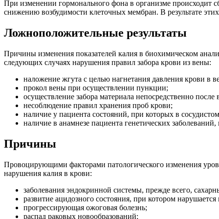
При изменении гормонального фона в организме происходит сб
снижению возбудимости клеточных мембран. В результате этих
Ложноположительные результаты
Причины изменения показателей калия в биохимическом анал
следующих случаях нарушения правил забора крови из вены:
наложение жгута с целью нагнетания давления крови в в
прокол вены при осуществлении пункции;
осуществление забора материала непосредственно после 
несоблюдение правил хранения проб крови;
наличие у пациента состояний, при которых в сосудисто
наличие в анамнезе пациента генетических заболеваний
Причины
Провоцирующими факторами патологического изменения уровн
нарушения калия в крови:
заболевания эндокринной системы, прежде всего, сахарны
развитие ацидозного состояния, при котором нарушается
прогрессирующая ожоговая болезнь;
распад раковых новообразований;