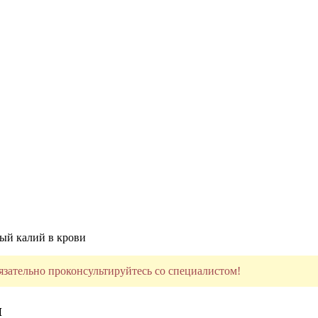
ый калий в крови
язательно проконсультируйтесь со специалистом!
и