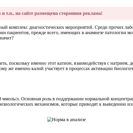
в и т.п., на сайте размещена сторонняя реклама!
лный комплекс диагностических мероприятий. Среди прочих лаб
ории пациентов, прежде всего, имеющих в анамнезе патологии м
значит?
ть, поскольку именно этот катион, взаимодействуя с натрием, 
му же именно калий участвует в процессах активации биологич
5,3 ммоль/л. Основная роль в поддержании нормальной концент
физиологических механизмов, которые приводят к выведению из