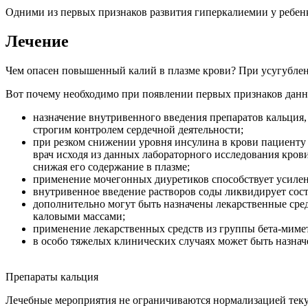
Одними из первых признаков развития гиперкалиемии у ребенк
Лечение
Чем опасен повышенный калий в плазме крови? При усугублен
Вот почему необходимо при появлении первых признаков данно
назначение внутривенного введения препаратов кальция
строгим контролем сердечной деятельности;
при резком снижении уровня инсулина в крови пациенту 
врач исходя из данных лабораторного исследования кров
снижая его содержание в плазме;
применение мочегонных диуретиков способствует усилен
внутривенное введение растворов соды ликвидирует сост
дополнительно могут быть назначены лекарственные сре
каловыми массами;
применение лекарственных средств из группы бета-мимет
в особо тяжелых клинических случаях может быть назначе
Препараты кальция
Лечебные мероприятия не ограничиваются нормализацией текущ