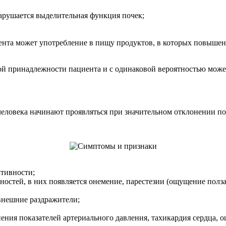
арушается выделительная функция почек;
ента может употребление в пищу продуктов, в которых повышено
вой принадлежности пациента и с одинаковой вероятностью може
еловека начинают проявляться при значительном отклонении пок
тивности;
остей, в них появляется онемение, парестезии (ощущение полз
внешние раздражители;
ения показателей артериального давления, тахикардия сердца, 