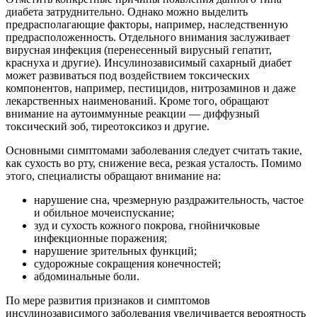
диабета затруднительно. Однако можно выделить
предрасполагающие факторы, например, наследственную
предрасположенность. Отдельного внимания заслуживает
вирусная инфекция (перенесенный вирусный гепатит,
краснуха и другие). Инсулинозависимый сахарный диабет
может развиваться под воздействием токсических
компонентов, например, пестицидов, нитрозаминов и даже
лекарственных наименований. Кроме того, обращают
внимание на аутоиммунные реакции — диффузный
токсический зоб, тиреотоксикоз и другие.
Основными симптомами заболевания следует считать такие,
как сухость во рту, снижение веса, резкая усталость. Помимо
этого, специалисты обращают внимание на:
нарушение сна, чрезмерную раздражительность, частое
и обильное мочеиспускание;
зуд и сухость кожного покрова, гнойничковые
инфекционные поражения;
нарушение зрительных функций;
судорожные сокращения конечностей;
абдоминальные боли.
По мере развития признаков и симптомов
инсулинозависимого заболевания увеличивается вероятность