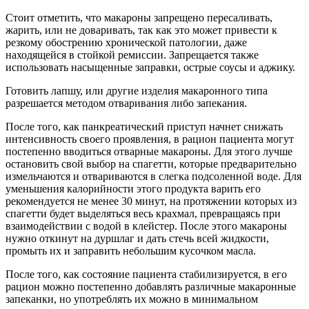
Стоит отметить, что макароны запрещено пересаливать,
жарить, или не доваривать, так как это может привести к
резкому обострению хронической патологии, даже
находящейся в стойкой ремиссии. Запрещается также
использовать насыщенные заправки, острые соусы и аджику.
Готовить лапшу, или другие изделия макаронного типа
разрешается методом отваривания либо запекания.
После того, как панкреатический приступ начнет снижать
интенсивность своего проявления, в рацион пациента могут
постепенно вводиться отварные макароны. Для этого лучше
остановить свой выбор на спагетти, которые предварительно
измельчаются и отвариваются в слегка подсоленной воде. Для
уменьшения калорийности этого продукта варить его
рекомендуется не менее 30 минут, на протяжении которых из
спагетти будет выделяться весь крахмал, превращаясь при
взаимодействии с водой в клейстер. После этого макароны
нужно откинут на дуршлаг и дать стечь всей жидкости,
промыть их и заправить небольшим кусочком масла.
После того, как состояние пациента стабилизируется, в его
рацион можно постепенно добавлять различные макаронные
запеканки, но употреблять их можно в минимальном