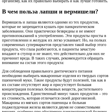
организму, как их правильно выбирать и как лучше готовить.
В чем польза лапши и вермишели?
Вермишель и лапша являются одними из тех продуктов,
которые не запрещается кушать при панкреатическом
заболевании. Они практически безвредны и не имеют
противопоказаний к употреблению. Эти продукты просты в
приготовлении и желудок их легко усваивает. Но, на полках
современных супермаркетов представлен такой выбор этого
продукта, что глаза разбегаются, и пациенты зачастую
впадают в ступор и не знают, что действительно для них не
причинит вреда. В таких случаях, рекомендуется обращать
внимание на состав этого продукта:
Для соблюдения правильного диетического питания
необходимо выбирать макаронные изделия из твердых сортов
пшеничной муки. Такие продукты будут полезней, так как в
их составе отсутствует жир и присутствует большая
концентрация полезных белковых веществ, растительного
происхождения. Единственный минус таких продуктов – это
их стоимость, которая отличается своей дороговизной.
Макароны из мягких сортов пшеницы и больная
поджелудочная железа являются двумя не совместимыми
вещами, особенно при обострении панкреатической болезни.