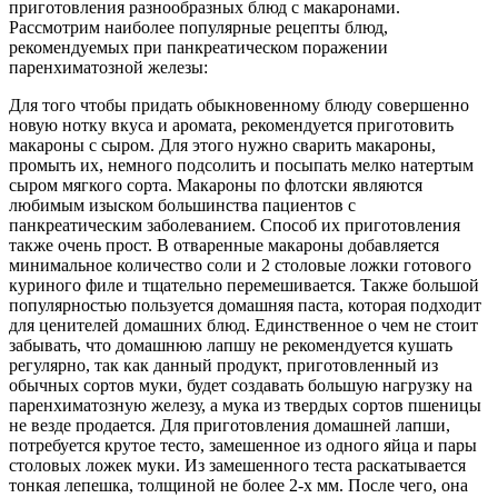
приготовления разнообразных блюд с макаронами.
Рассмотрим наиболее популярные рецепты блюд,
рекомендуемых при панкреатическом поражении
паренхиматозной железы:
Для того чтобы придать обыкновенному блюду совершенно
новую нотку вкуса и аромата, рекомендуется приготовить
макароны с сыром. Для этого нужно сварить макароны,
промыть их, немного подсолить и посыпать мелко натертым
сыром мягкого сорта. Макароны по флотски являются
любимым изыском большинства пациентов с
панкреатическим заболеванием. Способ их приготовления
также очень прост. В отваренные макароны добавляется
минимальное количество соли и 2 столовые ложки готового
куриного филе и тщательно перемешивается. Также большой
популярностью пользуется домашняя паста, которая подходит
для ценителей домашних блюд. Единственное о чем не стоит
забывать, что домашнюю лапшу не рекомендуется кушать
регулярно, так как данный продукт, приготовленный из
обычных сортов муки, будет создавать большую нагрузку на
паренхиматозную железу, а мука из твердых сортов пшеницы
не везде продается. Для приготовления домашней лапши,
потребуется крутое тесто, замешенное из одного яйца и пары
столовых ложек муки. Из замешенного теста раскатывается
тонкая лепешка, толщиной не более 2-х мм. После чего, она