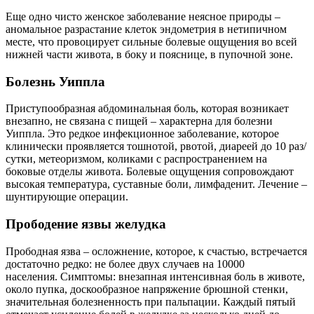
Еще одно чисто женское заболевание неясное природы –
аномальное разрастание клеток эндометрия в нетипичном
месте, что провоцирует сильные болевые ощущения во всей
нижней части живота, в боку и пояснице, в пупочной зоне.
Болезнь Уиппла
Приступообразная абдоминальная боль, которая возникает
внезапно, не связана с пищей – характерна для болезни
Уиппла. Это редкое инфекционное заболевание, которое
клинически проявляется тошнотой, рвотой, диареей до 10 раз/
сутки, метеоризмом, коликами с распространением на
боковые отделы живота. Болевые ощущения сопровождают
высокая температура, суставные боли, лимфаденит. Лечение –
шунтирующие операции.
Прободение язвы желудка
Прободная язва – осложнение, которое, к счастью, встречается
достаточно редко: не более двух случаев на 10000
населения. Симптомы: внезапная интенсивная боль в животе,
около пупка, доскообразное напряжение брюшной стенки,
значительная болезненность при пальпации. Каждый пятый