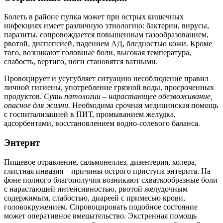
Болеть в районе пупка может при острых кишечных
инфекциях имеет различную этиологию: бактерии, вирусы,
паразиты, сопровождается повышенным газообразованием,
рвотой, диспепсией, падением АД, бледностью кожи. Кроме
того, возникают головные боли, высокая температура,
слабость, вертиго, ноги становятся ватными.
Провоцирует и усугубляет ситуацию несоблюдение правил
личной гигиены, употребление грязной воды, просроченных
продуктов.
Суть патологии – нарастающее обезвоживание,
опасное для жизни.
Необходима срочная медицинская помощь
с госпитализацией в ПИТ, промыванием желудка,
адсорбентами, восстановлением водно-солевого баланса.
Энтерит
Пищевое отравление, сальмонеллез, дизентерия, холера,
глистная инвазия – причины острого приступа энтерита. На
фоне полного благополучия возникают схваткообразные боли
с нарастающей интенсивностью, рвотой желудочным
содержимым, слабостью, диареей с примесью крови,
головокружением. Спровоцировать подобное состояние
может оперативное вмешательство. Экстренная помощь