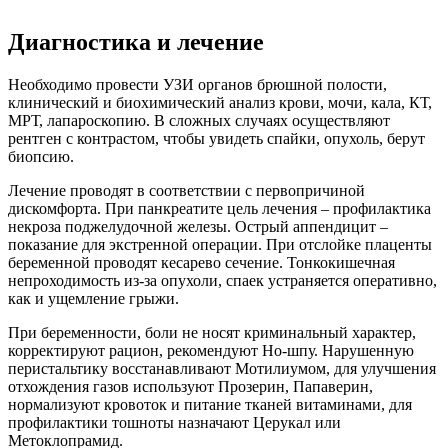
Диагностика и лечение
Необходимо провести УЗИ органов брюшной полости,
клинический и биохимический анализ крови, мочи, кала, КТ,
МРТ, лапароскопию. В сложных случаях осуществляют
рентген с контрастом, чтобы увидеть спайки, опухоль, берут
биопсию.
Лечение проводят в соответствии с первопричиной
дискомфорта. При панкреатите цель лечения – профилактика
некроза поджелудочной железы. Острый аппендицит –
показание для экстренной операции. При отслойке плаценты
беременной проводят кесарево сечение. Тонкокишечная
непроходимость из-за опухоли, спаек устраняется оперативно,
как и ущемление грыжи.
При беременности, боли не носят криминальный характер,
корректируют рацион, рекомендуют Но-шпу. Нарушенную
перистальтику восстанавливают Мотилиумом, для улучшения
отхождения газов используют Прозерин, Папаверин,
нормализуют кровоток и питание тканей витаминами, для
профилактики тошноты назначают Церукал или
Метоклопрамид.