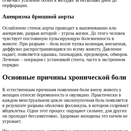
отмечает усиление болей в желудке за несколько дней до
перфорации.
Аневризма брюшной аорты
Ослабление стенок аорты приводит к выпячиванию или
аневризме, разрыв которой – угроза жизни. До этого человек
чувствует постоянную пульсирующую болезненность в
животе. При разрыве – боль возле пупка колющая, внезапная,
диффузно распространяющаяся по всему животу. Давление
падает, появляется одышка, тахикардия, предоморок, обморок.
Лечение – операция с установкой стента, часто в экстренном
порядке.
Основные причины хронической боли
К естественным причинам появления боли внизу живота у
женщин относят беременность и овуляцию. Практически в
каждом менструальном цикле околопупочная боль появляется
в результате разрыва оболочки фолликула, в котором созревает
яйцеклетка. Одни этот процесс ощущают сильнее, для других
он проходит бессимптомно. Здоровью женщины это ничем не
угрожает.