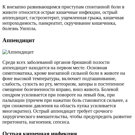
К внезапно развивающимся приступам спонтанной боли в
животе относится острые кишечные инфекции, острый
аппендицит, гастроэнтерит, ущемленная грыжа, кишечная
непроходимость, панкреатит, скручивание кишечника,
болезнь Уиппла.
Аппендицит
Среди всех заболеваний органов брюшной полости
аппендицит находится на первом месте. Основная
симптоматика, кроме внезапной сильной боли в животе на
фоне высокой температуры, включает подташнивание,
слабость, сухость во рту, метеоризм, запоры и постепенное
смещение болезненности вправо, вниз живота. Болевой
синдром усиливается при повороте на левый бок, при
пальпации (причем при нажатии боль становится сильнее, а
при снижении давления на область пупка усиливается
многократно). Острый аппендицит требует срочного
хирургического вмешательства, чтобы предупредить развитие
перитонита, нагноения, сепсиса.
Острая кишечная инфекция