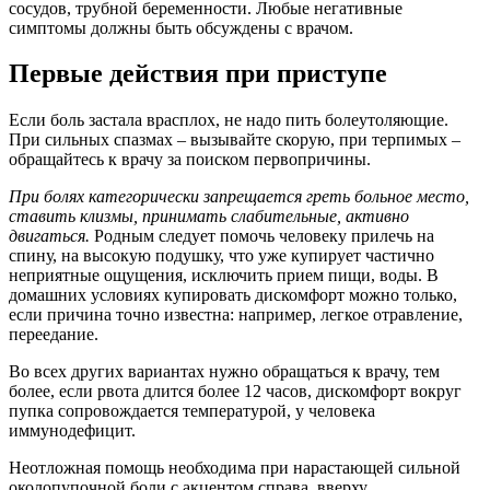
сосудов, трубной беременности. Любые негативные
симптомы должны быть обсуждены с врачом.
Первые действия при приступе
Если боль застала врасплох, не надо пить болеутоляющие.
При сильных спазмах – вызывайте скорую, при терпимых –
обращайтесь к врачу за поиском первопричины.
При болях категорически запрещается греть больное место,
ставить клизмы, принимать слабительные, активно
двигаться.
Родным следует помочь человеку прилечь на
спину, на высокую подушку, что уже купирует частично
неприятные ощущения, исключить прием пищи, воды. В
домашних условиях купировать дискомфорт можно только,
если причина точно известна: например, легкое отравление,
переедание.
Во всех других вариантах нужно обращаться к врачу, тем
более, если рвота длится более 12 часов, дискомфорт вокруг
пупка сопровождается температурой, у человека
иммунодефицит.
Неотложная помощь необходима при нарастающей сильной
околопупочной боли с акцентом справа, вверху,