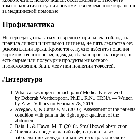
такого развития ситуации поможет своевременное обращение
за медицинской помощью.
Профилактика
Не переедать, отказаться от вредных привычек, соблюдать
правила личной и интимной гигиены, не пить лекарства без
рекомендации врача. Кроме того, нужно избегать ношения
корсетов, тесного белья, одежды, сбалансировать рацион, не
есть сырые или полусырые продукты животного
происхождения. Знать меру при поднятии тяжестей.
Литература
What causes upper stomach pain? Medically reviewed
by Deborah Weatherspoon, Ph.D., R.N., CRNA — Written
by Zawn Villines on February 28, 2019.
Avegno, J., & Carlisle, M. (2016). Assessment of the patients
condition with pain in the right upper quadrant of the
abdomen.
Baiu, I., & Hawn, M. T. (2018). Small bowel obstruction.
Эволюция представлений о функциональных
заболеваниях желудочно-кишечного тракта в свете