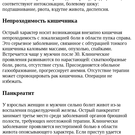
соответствуют интоксикации, болевому шоку:
подташнивание, рвота, вздутие живота, диспепсия.
Непроходимость кишечника
Острый характер носит возникающая внезапно кишечная
непроходимость с локализацией боли в области пупка справа.
Это серьезное заболевание, связанное с обтурацией тонкого
кишечника каловыми массами, опухолью, спайками.
Встречается чаще у мужчин после 30. Клинические
проявления развиваются по нарастающей: схваткообразные
боли, рвота, отсутствие стула. Присоединяется обильное
газообразование, прогрессирует анемия. Отсутствие терапии
может спровоцировать рак кишечника. Операции не
избежать.
Панкреатит
У взрослых женщин и мужчин сильно болит живот из-за
воспаления поджелудочной железы. Острый панкреатит
занимает третье место среди заболеваний органов брюшной
полости, требующих неотложной терапии. Клинически
заболевание проявляется нестерпимой болью в области
живота опоясывающего характера. Если приступ удается