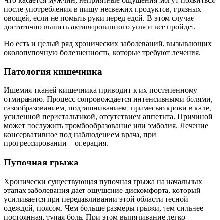
Что касается мужчин, неприятные ощущения могут появиться
после употребления в пищу несвежих продуктов, грязных
овощей, если не помыть руки перед едой. В этом случае
достаточно выпить активированного угля и все пройдет.
Но есть и целый ряд хронических заболеваний, вызывающих
околопупочную болезненность, которые требуют лечения.
Патология кишечника
Ишемия тканей кишечника приводит к их постепенному
отмиранию. Процесс сопровождается интенсивными болями,
газообразованием, подташниванием, примесью крови в кале,
усиленной перистальтикой, отсутствием аппетита. Причиной
может послужить тромбообразование или эмболия. Лечение
консервативное под наблюдением врача, при
прогрессировании – операция.
Пупочная грыжа
Хронически существующая пупочная грыжа на начальных
этапах заболевания дает ощущение дискомфорта, который
усиливается при передавливании этой области тесной
одеждой, поясом. Чем больше размеры грыжи, тем сильнее
постоянная, тупая боль. При этом выпячивание легко