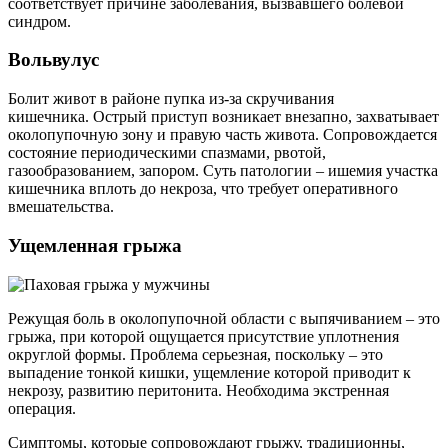
соответствует причине заболевания, вызвавшего болевой
синдром.
Вольвулус
Болит живот в районе пупка из-за скручивания
кишечника. Острый приступ возникает внезапно, захватывает
околопупочную зону и правую часть живота. Сопровождается
состояние периодическими спазмами, рвотой,
газообразованием, запором. Суть патологии – ишемия участка
кишечника вплоть до некроза, что требует оперативного
вмешательства.
Ущемленная грыжа
Режущая боль в околопупочной области с выпячиванием – это
грыжа, при которой ощущается присутствие уплотнения
округлой формы. Проблема серьезная, поскольку – это
выпадение тонкой кишки, ущемление которой приводит к
некрозу, развитию перитонита. Необходима экстренная
операция.
Симптомы, которые сопровождают грыжу, традиционны,