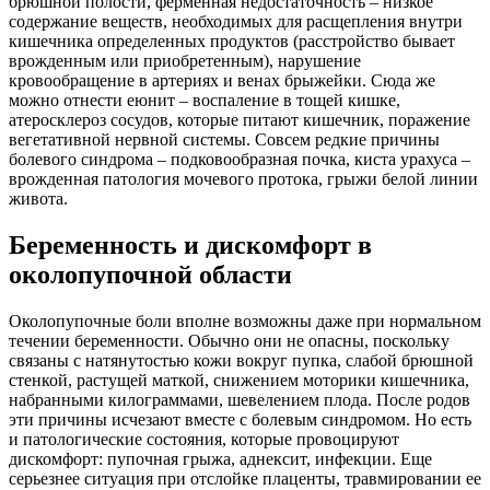
брюшной полости, ферменная недостаточность – низкое
содержание веществ, необходимых для расщепления внутри
кишечника определенных продуктов (расстройство бывает
врожденным или приобретенным), нарушение
кровообращение в артериях и венах брыжейки. Сюда же
можно отнести еюнит – воспаление в тощей кишке,
атеросклероз сосудов, которые питают кишечник, поражение
вегетативной нервной системы. Совсем редкие причины
болевого синдрома – подковообразная почка, киста урахуса –
врожденная патология мочевого протока, грыжи белой линии
живота.
Беременность и дискомфорт в
околопупочной области
Околопупочные боли вполне возможны даже при нормальном
течении беременности. Обычно они не опасны, поскольку
связаны с натянутостью кожи вокруг пупка, слабой брюшной
стенкой, растущей маткой, снижением моторики кишечника,
набранными килограммами, шевелением плода. После родов
эти причины исчезают вместе с болевым синдромом. Но есть
и патологические состояния, которые провоцируют
дискомфорт: пупочная грыжа, аднексит, инфекции. Еще
серьезнее ситуация при отслойке плаценты, травмировании ее