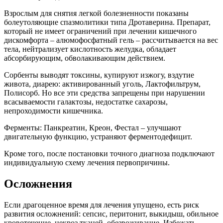
Взрослым для снятия легкой болезненности показаны
болеутоляющие спазмолитики типа Дротаверина. Препарат,
который не имеет ограничений при лечении кишечного
дискомфорта – алюмофосфатный гель – рассчитывается на вес
тела, нейтрализует кислотность желудка, обладает
абсорбирующим, обволакивающим действием.
Сорбенты выводят токсины, купируют изжогу, вздутие
живота, диарею: активированный уголь, Лактофильтрум,
Полисорб. Но все эти средства запрещены при нарушении
всасываемости галактозы, недостатке сахарозы,
непроходимости кишечника.
Ферменты: Панкреатин, Креон, Фестал – улучшают
двигательную функцию, устраняют ферментодефицит.
Кроме того, после постановки точного диагноза подключают
индивидуальную схему лечения первопричины.
Осложнения
Если драгоценное время для лечения упущено, есть риск
развития осложнений: сепсис, перитонит, выкидыш, обильное
кровотечение, некроз тканей, обезвоживание. Избежать