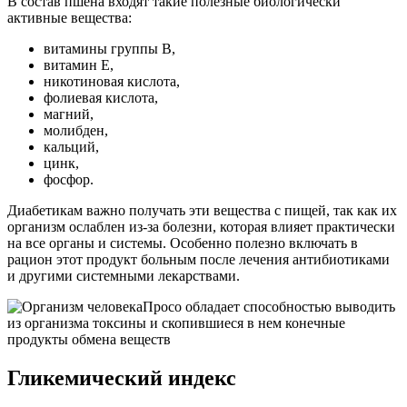
В состав пшена входят такие полезные биологически
активные вещества:
витамины группы B,
витамин E,
никотиновая кислота,
фолиевая кислота,
магний,
молибден,
кальций,
цинк,
фосфор.
Диабетикам важно получать эти вещества с пищей, так как их
организм ослаблен из-за болезни, которая влияет практически
на все органы и системы. Особенно полезно включать в
рацион этот продукт больным после лечения антибиотиками
и другими системными лекарствами.
Просо обладает способностью выводить
из организма токсины и скопившиеся в нем конечные
продукты обмена веществ
Гликемический индекс