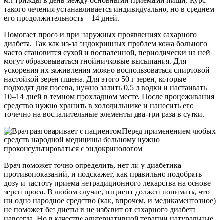
мл трижды в день между основными приемами пищи. Курс
такого лечения устанавливается индивидуально, но в среднем
его продолжительность – 14 дней.
Помогает просо и при наружных проявлениях сахарного
диабета. Так как из-за эндокринных проблем кожа больного
часто становится сухой и воспаленной, периодически на ней
могут образовываться гнойничковые высыпания. Для
ускорения их заживления можно воспользоваться спиртовой
настойкой зерен пшена. Для этого 50 г зерен, которые
подходят для посева, нужно залить 0,5 л водки и настаивать
10–14 дней в темном прохладном месте. После процеживания
средство нужно хранить в холодильнике и наносить его
точечно на воспалительные элементы два-три раза в сутки.
Перед применением любых
средств народной медицины больному нужно
проконсультироваться с эндокринологом
Врач поможет точно определить, нет ли у диабетика
противопоказаний, и подскажет, как правильно подобрать
дозу и частоту приема нетрадиционного лекарства на основе
зерен проса. В любом случае, пациент должен понимать, что
ни одно народное средство (как, впрочем, и медикаментозное)
не поможет без диеты и не избавит от сахарного диабета
навсегда. Но в качестве альтернативной терапии натуральные