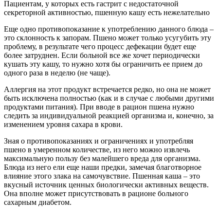
Пациентам, у которых есть гастрит с недостаточной
секреторной активностью, пшенную кашу есть нежелательно
Еще одно противопоказание к употреблению данного блюда –
это склонность к запорам. Пшено может только усугубить эту
проблему, в результате чего процесс дефекации будет еще
более затруднен. Если больной все же хочет периодически
кушать эту кашу, то нужно хотя бы ограничить ее прием до
одного раза в неделю (не чаще).
Аллергия на этот продукт встречается редко, но она не может
быть исключена полностью (как и в случае с любыми другими
продуктами питания). При вводе в рацион пшена нужно
следить за индивидуальной реакцией организма и, конечно, за
изменением уровня сахара в крови.
Зная о противопоказаниях и ограничениях и употребляя
пшено в умеренном количестве, из него можно извлечь
максимальную пользу без малейшего вреда для организма.
Блюда из него ели еще наши предки, замечая благотворное
влияние этого злака на самочувствие. Пшенная каша – это
вкусный источник ценных биологически активных веществ.
Она вполне может присутствовать в рационе больного
сахарным диабетом.