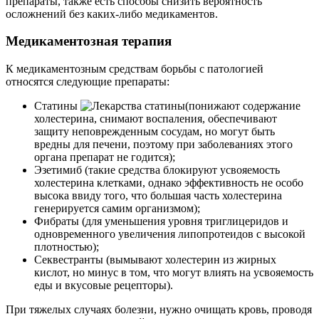
препараты, также есть способы снизить вероятность
осложнений без каких-либо медикаментов.
Медикаментозная терапия
К медикаментозным средствам борьбы с патологией
относятся следующие препараты:
Статины
(понижают содержание
холестерина, снимают воспаления, обеспечивают
защиту неповрежденным сосудам, но могут быть
вредны для печени, поэтому при заболеваниях этого
органа препарат не годится);
Эзетимиб (такие средства блокируют усвояемость
холестерина клетками, однако эффективность не особо
высока ввиду того, что большая часть холестерина
генерируется самим организмом);
Фибраты (для уменьшения уровня триглицеридов и
одновременного увеличения липопротеидов с высокой
плотностью);
Секвестранты (вымывают холестерин из жирных
кислот, но минус в том, что могут влиять на усвояемость
еды и вкусовые рецепторы).
При тяжелых случаях болезни, нужно очищать кровь, проводя