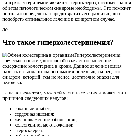
гиперхолестеринемии является атеросклероз, поэтому знания
об этом патологическом синдроме необходимы. Это поможет
не только определить и предотвратить его развитие, но и
подобрать оптимальное лечение в конкретном случае.
/li>
Что такое гиперхолестеринемия?
Гиперхолестеринемия —
греческое понятие, которое обозначает повышенное
содержание холестерина в крови. Данное явление нельзя
назвать в стандартном понимании болезнью, скорее, это
синдром, который, тем не менее, достаточно опасен для
человека.
Чаще встречается у мужской части населения и может стать
причиной следующих недугов:
сахарный диабет;
сердечная ишемия;
желчнокаменное заболевание;
холестериновые отложения;
атеросклероз;
избыточный вес.