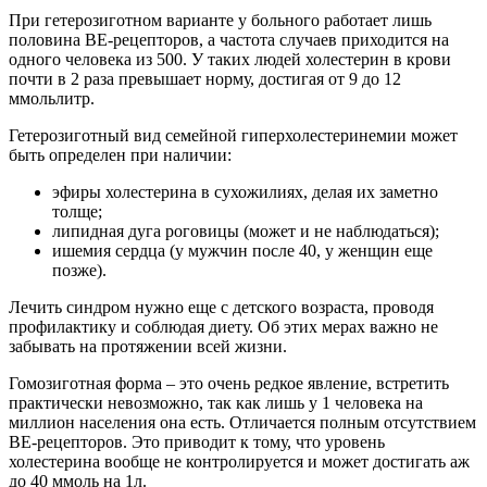
При гетерозиготном варианте у больного работает лишь
половина BE-рецепторов, а частота случаев приходится на
одного человека из 500. У таких людей холестерин в крови
почти в 2 раза превышает норму, достигая от 9 до 12
ммольлитр.
Гетерозиготный вид семейной гиперхолестеринемии может
быть определен при наличии:
эфиры холестерина в сухожилиях, делая их заметно
толще;
липидная дуга роговицы (может и не наблюдаться);
ишемия сердца (у мужчин после 40, у женщин еще
позже).
Лечить синдром нужно еще с детского возраста, проводя
профилактику и соблюдая диету. Об этих мерах важно не
забывать на протяжении всей жизни.
Гомозиготная форма – это очень редкое явление, встретить
практически невозможно, так как лишь у 1 человека на
миллион населения она есть. Отличается полным отсутствием
BE-рецепторов. Это приводит к тому, что уровень
холестерина вообще не контролируется и может достигать аж
до 40 ммоль на 1л.