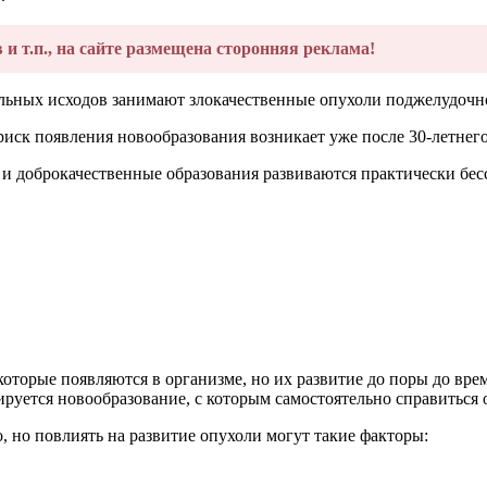
в и т.п., на сайте размещена сторонняя реклама!
ельных исходов занимают злокачественные опухоли поджелудочн
риск появления новообразования возникает уже после 30-летнего
е и доброкачественные образования развиваются практически бес
оторые появляются в организме, но их развитие до поры до вр
ируется новообразование, с которым самостоятельно справиться 
 но повлиять на развитие опухоли могут такие факторы: