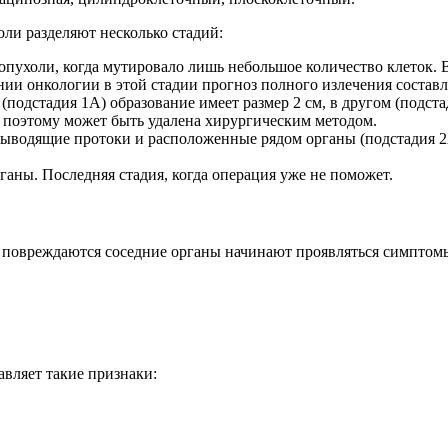
оли разделяют несколько стадий:
й опухоли, когда мутировало лишь небольшое количество клеток.
и онкологии в этой стадии прогноз полного излечения составл
 (подстадия 1А) образование имеет размер 2 см, в другом (подст
, поэтому может быть удалена хирургическим методом.
чевыводящие протоки и расположенные рядом органы (подстадия 2
ганы. Последняя стадия, когда операция уже не поможет.
да повреждаются соседние органы начинают проявляться симптом
авляет такие признаки: