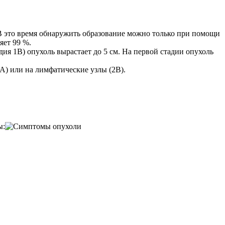
 В это время обнаружить образование можно только при помощи
яет 99 %.
адия 1В) опухоль вырастает до 5 см. На первой стадии опухоль
А) или на лимфатические узлы (2В).
ы: