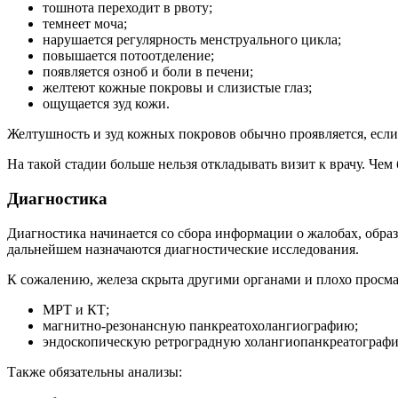
тошнота переходит в рвоту;
темнеет моча;
нарушается регулярность менструального цикла;
повышается потоотделение;
появляется озноб и боли в печени;
желтеют кожные покровы и слизистые глаз;
ощущается зуд кожи.
Желтушность и зуд кожных покровов обычно проявляется, если
На такой стадии больше нельзя откладывать визит к врачу. Чем
Диагностика
Диагностика начинается со сбора информации о жалобах, обра
дальнейшем назначаются диагностические исследования.
К сожалению, железа скрыта другими органами и плохо просма
МРТ и КТ;
магнитно-резонансную панкреатохолангиографию;
эндоскопическую ретроградную холангиопанкреатограф
Также обязательны анализы: