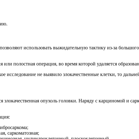
гию.
позволяют использовать выжидательную тактику из-за большого
 или полостная операция, во время которой удаляется образова
ое исследование не выявило злокачественные клетки, то дальн
ся злокачественная опухоль головки. Наряду с карциномой и са
ация:
фибросаркома;
ая, саркоматозная;
а ацинозная, цилиндроклеточный, плоскоклеточный.