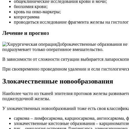
общеклинические исследования крови и мочи;
биохимия крови;
кровь на онко-маркеры;
копрограмма
проводиться исследование фрагмента железы на гистоло
Лечение и прогноз
Доброкачественные образования не 
подразумевает только оперативное вмешательство.
В зависимости от сложности ситуации выбирается лапароскопия
При своевременно проведенном удалении и если гистологическ
Злокачественные новообразования
Наиболее часто из тканей эпителия протоков железы развивает
поджелудочной железы.
У злокачественных новообразований тоже есть своя классифик
саркома – лимфосаркома, карциосаркома, ангиосаркома, 
злокачественные кистозные образования – карциноматозн
рак – онкология островков Лангенгарса, аденокарцином