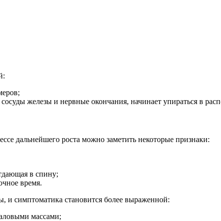
й:
меров;
, сосуды железы и нервные окончания, начинает упираться в ра
цессе дальнейшего роста можно заметить некоторые признаки:
тдающая в спину;
очное время.
ы, и симптоматика становится более выраженной:
аловыми массами;