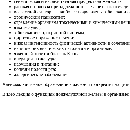
генетическая и наследственная предрасположенность;
расовая и половая принадлежность — чаще патология диа
возрастной фактор — наиболее подвержены заболеванию 
хронический панкреатит;
отравление организма токсическими и химическими вещ
язва желудка;
заболевания эндокринной системы;
циррозное поражение печени;
низкая интенсивность физической активности в сочетани
наличие онкологических патологий в организме;
язвенный колит и болезнь Крона;
операции на желудке;
нарушения в питании;
болезни полости рта;
аллергические заболевания.
Аденома, кистозное образование в железе и панкреатит чаще в
Видео-лекция о функциях поджелудочной железы в организме: