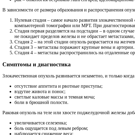
В зависимости от размера образования и распространения опух
Нулевая стадия – самое начало развития злокачественно
компьютерной томографии или МРТ. При диагностировани
Стадия первая разделяется на подстадии – в одном случае
не покидает пределов железы и не обрастает метастазами
Стадия 2 – на этой стадии опухоль разрастается на жел
Стадия 3 – метастазы поражают крупные вены и артерии.
Стадия 4 – метастазы распространились на отдаленные ор
Симптомы и диагностика
Злокачественная опухоль развивается незаметно, и только ког
отсутствие аппетита и рвотные приступы;
вздутие живота и понос;
светлые каловые массы и темная моча;
боли в брюшной полости.
Раковая опухоль на теле или хвосте поджелудочной железы доб
увеличивается селезенка;
боль ощущается под левым ребром;
наблюдается снижение веса;