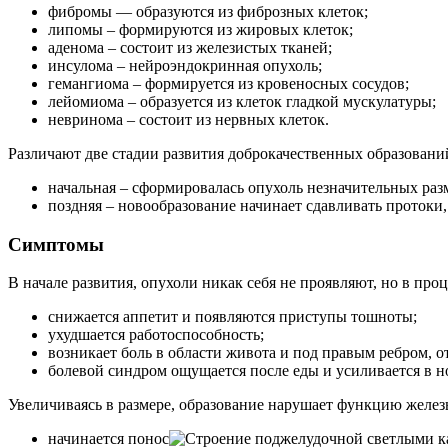
фибромы — образуются из фиброзных клеток;
липомы – формируются из жировых клеток;
аденома – состоит из железистых тканей;
инсулома – нейроэндокринная опухоль;
гемангиома – формируется из кровеносных сосудов;
лейомиома – образуется из клеток гладкой мускулатуры;
невринома – состоит из нервных клеток.
Различают две стадии развития доброкачественных образовани
начальная – сформировалась опухоль незначительных раз
поздняя – новообразование начинает сдавливать протоки
Симптомы
В начале развития, опухоли никак себя не проявляют, но в про
снижается аппетит и появляются приступы тошноты;
ухудшается работоспособность;
возникает боль в области живота и под правым ребром, о
болевой синдром ощущается после еды и усиливается в н
Увеличиваясь в размере, образование нарушает функцию желез
начинается понос
светлыми к