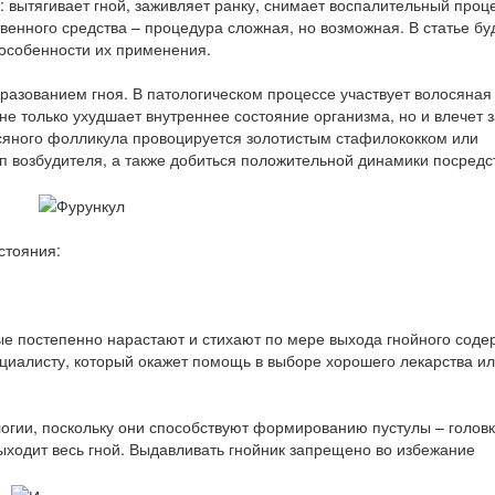
 вытягивает гной, заживляет ранку, снимает воспалительный проце
енного средства – процедура сложная, но возможная. В статье бу
 особенности их применения.
азованием гноя. В патологическом процессе участвует волосяная 
не только ухудшает внутреннее состояние организма, но и влечет 
сяного фолликула провоцируется золотистым стафилококком или
п возбудителя, а также добиться положительной динамики посредс
стояния:
е постепенно нарастают и стихают по мере выхода гнойного соде
ециалисту, который окажет помощь в выборе хорошего лекарства и
логии, поскольку они способствуют формированию пустулы – голов
выходит весь гной. Выдавливать гнойник запрещено во избежание