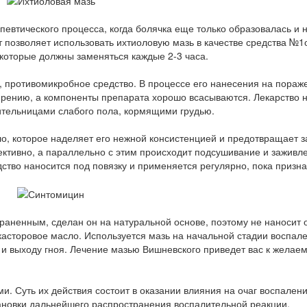
певтического процесса, когда болячка еще только образовалась и 
позволяет использовать ихтиоловую мазь в качестве средства №1
 которые должны заменяться каждые 2-3 часа.
 противомикробное средство. В процессе его нанесения на пораж
рению, а компоненты препарата хорошо всасываются. Лекарство 
тельницами слабого пола, кормящими грудью.
ло, которое наделяет его нежной консистенцией и предотвращает 
фективно, а параллельно с этим происходит подсушивание и заживл
ство наносится под повязку и применяется регулярно, пока призна
траненным, сделан он на натуральной основе, поэтому не наносит 
, касторовое масло. Используется мазь на начальной стадии воспал
а и выходу гноя. Лечение мазью Вишневского приведет вас к желае
. Суть их действия состоит в оказании влияния на очаг воспалени
тановки дальнейшего распространения воспалительной реакции.