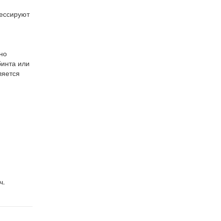
рессируют
но
бинта или
ляется
ч.