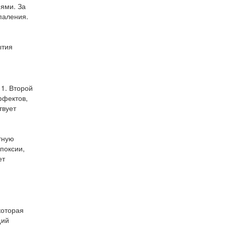
ями. За
паления.
ытия
 1. Второй
ффектов,
твует
тную
поксии,
ет
которая
щий