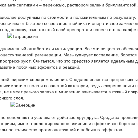
кожи антисептиками – перекисью, раствором зелени бриллиантовой,
аиболее доступным по стоимости и положительным по результату.
беспечивают быстрое созревание гнойника и оперативное заживлен
под повязку, взяв толстый слой препарата и нанеся его на салфет
одноименный антибиотик и метилурацил. Все эти вещества обеспе
оцессу тканевой регенерации. Мазь купирует воспаление, борется 
прогрессируют. Считается, что это средство является идеальным 
развитие побочных эффектов и реакций.
щий широким спектром влияния. Средство является прогрессивны
висимости от пола и возрастной категории, ведь лекарство почти н
 не имеет резкого запаха и мгновенно впитывается в кожный покр
онкого слоя.
мно дополняют и усиливают действие друг друга. Средство проявля
ктериям, имеет пролонгированное влияние и эффективно борется 
льное количество противопоказаний и побочных эффектов.