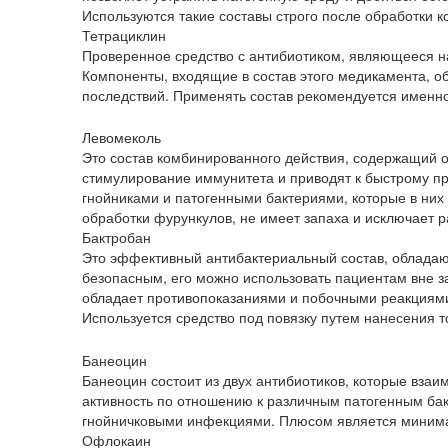
Используются такие составы строго после обработки 
Тетрациклин
Проверенное средство с антибиотиком, являющееся н
Компоненты, входящие в состав этого медикамента, о
последствий. Применять состав рекомендуется именно 
Левомеколь
Это состав комбинированного действия, содержащий 
стимулирование иммунитета и приводят к быстрому пр
гнойниками и патогенными бактериями, которые в них 
обработки фурункулов, не имеет запаха и исключает 
Бактробан
Это эффективный антибактериальный состав, обладаю
безопасным, его можно использовать пациентам вне за
обладает противопоказаниями и побочными реакциями,
Используется средство под повязку путем нанесения т
Банеоцин
Банеоцин состоит из двух антибиотиков, которые взаи
активность по отношению к различным патогенным ба
гнойничковыми инфекциями. Плюсом является минима
Офлокаин