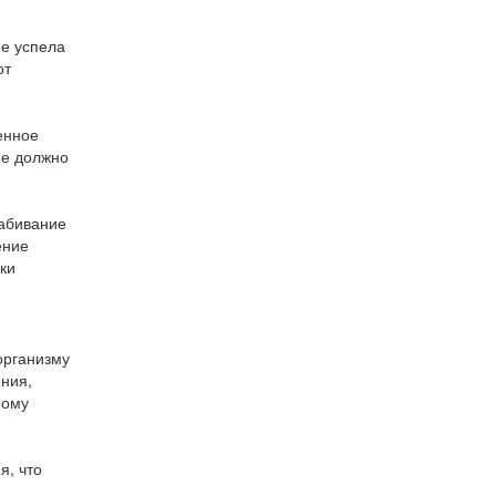
не успела
от
енное
не должно
забивание
ение
ки
организму
ения,
мому
я, что