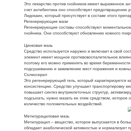
Это лекарство против гнойников имеет выраженное а
счет антибиотика оно способствует предотвращению р
Лидокаин, который присутствует в составе этого препа
Регенерирующие мази
Регенерирующие составы способствуют моментальному
гнойника. Они способствуют обновлению кожного покр
Цинковая мазь
Средство используется наружно и включает в свой сост
элемент имеет мощное противовоспалительное влиян
поэтому его можно применять во время беременности и
подсушиванию и заживлению мест поражения и кожных
Солкосерил
Это регенерирующий гель, который характеризуется к
консистенцию. Средство улучшает транспортировку ки
повышает синтез внутриклеточных структур, активизиру
подсыхать, нужно мазать ее этим средством, которое 
количество положительных воздействий.
Метилурациловая мазь
Метилурацил – вещество, которое выпускается в боль
обладает анаболической активностью и нормализует