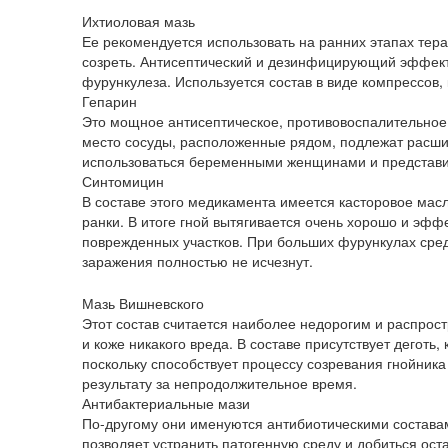
Ихтиоловая мазь
Ее рекомендуется использовать на ранних этапах тера
созреть. Антисептический и дезинфицирующий эффект 
фурункулеза. Используется состав в виде компрессов,
Гепарин
Это мощное антисептическое, противовоспалительное,
место сосуды, расположенные рядом, подлежат расши
использоваться беременными женщинами и представи
Синтомицин
В составе этого медикамента имеется касторовое мас
ранки. В итоге гной вытягивается очень хорошо и эф
поврежденных участков. При больших фурункулах сред
заражения полностью не исчезнут.
Мазь Вишневского
Этот состав считается наиболее недорогим и распрос
и коже никакого вреда. В составе присутствует деготь
поскольку способствует процессу созревания гнойник
результату за непродолжительное время.
Антибактериальные мази
По-другому они именуются антибиотическими составами
позволяет устранить патогенную среду и добиться ос