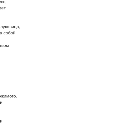
сс,
дет
луковица,
за собой
твом
ржимого.
ли
ки