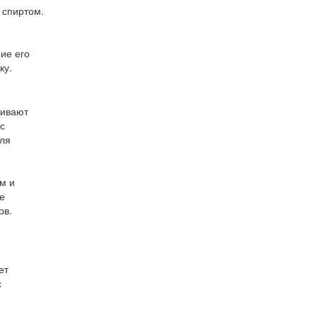
 спиртом.
ие его
ку.
чивают
с
для
м и
е
ов.
ет
с