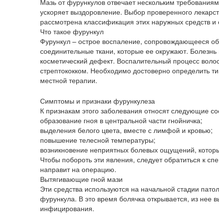
Мазь от фурункулов отвечает нескольким требованиям:
ускоряет выздоровление. Выбор проверенного лекарств
рассмотрена классификация этих наружных средств и
Что такое фурункул
Фурункул – острое воспаление, сопровождающееся обр
соединительные ткани, которые ее окружают. Болезнь 
косметический дефект. Воспалительный процесс воло
стрептококком. Необходимо достоверно определить ти
местной терапии.
Симптомы и признаки фурункулеза
К признакам этого заболевания относят следующие со
образование гноя в центральной части гнойничка;
выделения белого цвета, вместе с лимфой и кровью;
повышение телесной температуры;
возникновение неприятных болевых ощущений, которы
Чтобы побороть эти явления, следует обратиться к сп
направит на операцию.
Вытягивающие гной мази
Эти средства используются на начальной стадии пато
фурункула. В это время болячка открывается, из нее 
инфицирования.