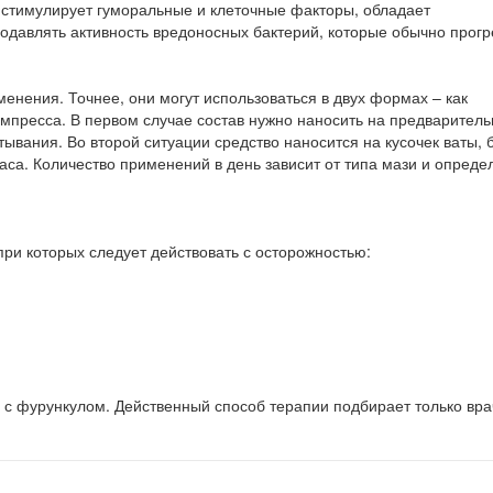
о стимулирует гуморальные и клеточные факторы, обладает
одавлять активность вредоносных бактерий, которые обычно прог
енения. Точнее, они могут использоваться в двух формах – как
омпресса. В первом случае состав нужно наносить на предваритель
ывания. Во второй ситуации средство наносится на кусочек ваты, 
часа. Количество применений в день зависит от типа мази и опреде
при которых следует действовать с осторожностью:
 с фурункулом. Действенный способ терапии подбирает только вра