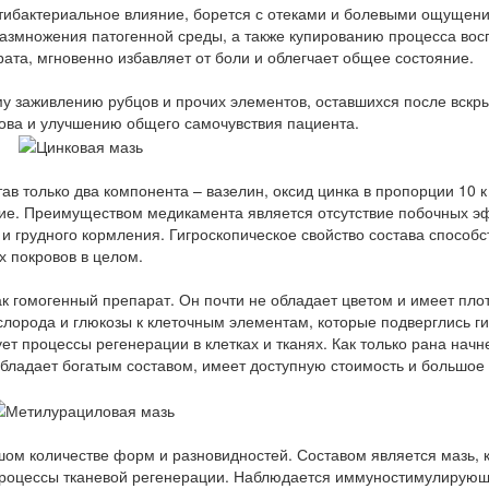
нтибактериальное влияние, борется с отеками и болевыми ощущени
азмножения патогенной среды, а также купированию процесса вос
рата, мгновенно избавляет от боли и облегчает общее состояние.
 заживлению рубцов и прочих элементов, оставшихся после вскр
ова и улучшению общего самочувствия пациента.
ав только два компонента – вазелин, оксид цинка в пропорции 10 к
ие. Преимуществом медикамента является отсутствие побочных э
 грудного кормления. Гигроскопическое свойство состава способс
 покровов в целом.
ак гомогенный препарат. Он почти не обладает цветом и имеет пло
слорода и глюкозы к клеточным элементам, которые подверглись ги
ет процессы регенерации в клетках и тканях. Как только рана начн
обладает богатым составом, имеет доступную стоимость и большое
шом количестве форм и разновидностей. Составом является мазь, 
 процессы тканевой регенерации. Наблюдается иммуностимулирую