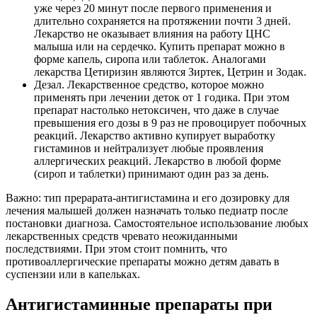
уже через 20 минут после первого применения и
длительно сохраняется на протяжении почти 3 дней.
Лекарство не оказывает влияния на работу ЦНС
малыша или на сердечко. Купить препарат можно в
форме капель, сиропа или таблеток. Аналогами
лекарства Цетиризин являются Зиртек, Цетрин и Зодак.
Дезал. Лекарственное средство, которое можно
применять при лечении деток от 1 годика. При этом
препарат настолько нетоксичен, что даже в случае
превышения его дозы в 9 раз не провоцирует побочных
реакций. Лекарство активно купирует выработку
гистаминов и нейтрализует любые проявления
аллергических реакций. Лекарство в любой форме
(сироп и таблетки) принимают один раз за день.
Важно: тип прерарата-антигистамина и его дозировку для
лечения малышей должен назначать только педиатр после
постановки диагноза. Самостоятельное использование любых
лекарственных средств чревато неожиданными
последствиями. При этом стоит помнить, что
противоаллергические препараты можно детям давать в
суспензии или в капельках.
Антигистаминные препараты при