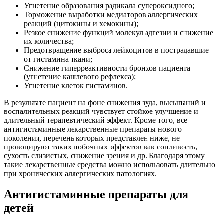
Угнетение образования радикала супероксидного;
Торможение выработки медиаторов аллергических
реакций (цитокины и хемокины);
Резкое снижение функций молекул адгезии и снижение
их количества;
Предотвращение выброса лейкоцитов в пострадавшие
от гистамина ткани;
Снижение гиперреактивности бронхов пациента
(угнетение кашлевого рефлекса);
Угнетение клеток гистаминов.
В результате пациент на фоне снижения зуда, высыпаний и
воспалительных реакций чувствует стойкое улучшение и
длительный терапевтический эффект. Кроме того, все
антигистаминные лекарственные препараты нового
поколения, перечень которых представлен ниже, не
провоцируют таких побочных эффектов как сонливость,
сухость слизистых, снижение зрения и др. Благодаря этому
такие лекарственные средства можно использовать длительно
при хронических аллергических патологиях.
Антигистаминные препараты для
детей