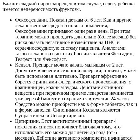
Важно: сладкий сироп запрещен в том случае, если у ребенка
имеется непереносимость фруктозы.
Фексофенадин. Показан деткам от 6 лет. Как и другие
лекарственные средства нового поколения,
Фексофенадин принимают один раз в день. При этом
терапию можно проводить длительно (более месяца) без
риска оказать негативное воздействие на ЦНС и
сердечнососудистую систему пациента. Аналогами
такого лекарства в аптеках России являются Фексадин,
Телфаст или Фексофаст.
Ксизал. Препарат можно давать малышам от 2 лет.
Допустим в лечении сезонной аллергии, а значит, может
быть использован длительно. Препарат эффективно
борется с ринитами аллергического происхождения, с
крапивницей, кожным зудом. Действие активного
вещества при первичном приеме лекарства начинается
уже через 40 минут и сохраняется в течение 24 часов.
Средство можно приобрести как в форме таблеток, так и
в форме капелек. Синонимами Ксезала являются
Супрастинекс и Левоцетиризин.
Цетиризин. Этот антигистаминный препарат 4
поколения список пополняет благодаря тому, что
использовать его можно для детей до года (от 6
месяцев). Действие активного компонента начинается