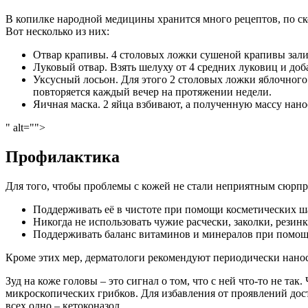
В копилке народной медицины хранится много рецептов, по с
Вот несколько из них:
Отвар крапивы. 4 столовых ложки сушеной крапивы залит
Луковый отвар. Взять шелуху от 4 средних луковиц и доб
Уксусный лосьон. Для этого 2 столовых ложки яблочного 
повторяется каждый вечер на протяжении недели.
Яичная маска. 2 яйца взбивают, а полученную массу нано
" alt="">
Профилактика
Для того, чтобы проблемы с кожей не стали неприятным сюрпри
Поддерживать её в чистоте при помощи косметических 
Никогда не использовать чужие расчески, заколки, резинк
Поддерживать баланс витаминов и минералов при помощ
Кроме этих мер, дерматологи рекомендуют периодически нано
Зуд на коже головы – это сигнал о том, что с ней что-то не та
микроскопических грибков. Для избавления от проявлений дост
всех одно – кетоконазол.