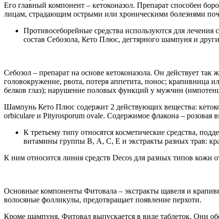
Его главный компонент – кетоконазол. Препарат способен боро
лицам, страдающим острыми или хроническими болезнями поч
Противосеборейные средства используются для лечения с
состав Себозола, Кето Плюс, дегтярного шампуня и други
Себозол – препарат на основе кетоконазола. Он действует так 
головокружение, рвота, потеря аппетита, понос; крапивница 
белков глаз); нарушение половых функций у мужчин (импотенц
Шампунь Кето Плюс содержит 2 действующих вещества: кетокон
orbiculare и Pityrosporum ovale. Содержимое флакона – розовая
К третьему типу относятся косметические средства, под
витамины группы В, А, С, Е и экстракты разных трав: кр
К ним относится линия средств Decos для разных типов кожи 
Основные компоненты Фитовала – экстракты щавеля и крапивы,
волосяные фолликулы, предотвращает появление перхоти.
Кроме шампуня, Фитовал выпускается в виде таблеток. Они о