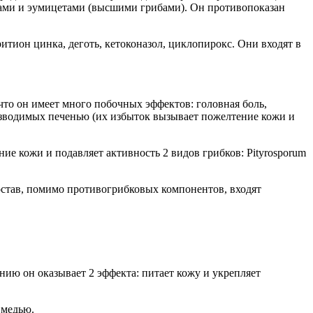
кками и эумицетами (высшими грибами). Он противопоказан
тион цинка, деготь, кетоконазол, циклопирокс. Они входят в
 что он имеет много побочных эффектов: головная боль,
оизводимых печенью (их избыток вызывает пожелтение кожи и
 кожи и подавляет активность 2 видов грибков: Pityrosporum
остав, помимо противогрибковых компонентов, входят
ию он оказывает 2 эффекта: питает кожу и укрепляет
 медью.