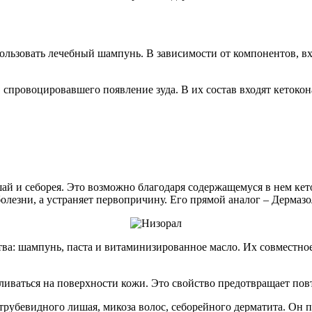
ользовать лечебный шампунь. В зависимости от компонентов, вх
 спровоцировавшего появление зуда. В их состав входят кетокона
шай и себорея. Это возможно благодаря содержащемуся в нем ке
болезни, а устраняет первопричину. Его прямой аналог – Дермазо
тва: шампунь, паста и витаминизированное масло. Их совместное
ливаться на поверхности кожи. Это свойство предотвращает пов
рубевидного лишая, микоза волос, себорейного дерматита. Он п