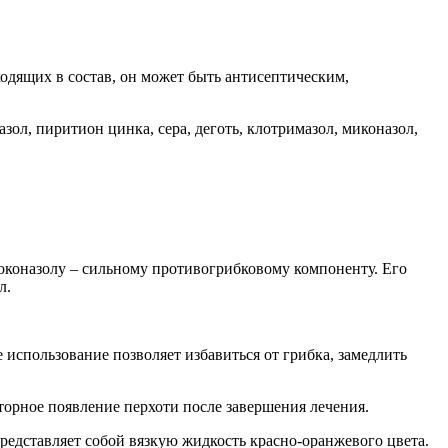
одящих в состав, он может быть антисептическим,
зол, пиритион цинка, сера, деготь, клотримазол, миконазол,
токоназолу – сильному противогрибковому компоненту. Его
л.
 использование позволяет избавиться от грибка, замедлить
торное появление перхоти после завершения лечения.
редставляет собой вязкую жидкость красно-оранжевого цвета.