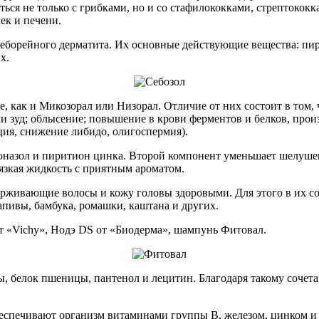
ться не только с грибками, но и со стафилококками, стрептоко
ек и печени.
еборейного дерматита. Их основные действующие вещества: пири
х.
же, как и Микозорал или Низорал. Отличие от них состоит в том,
или зуд; облысение; повышение в крови ферментов и белков, пр
ия, снижение либидо, олигоспермия).
азол и пиритион цинка. Второй компонент уменьшает шелушение
 вязкая жидкость с приятным ароматом.
держивающие волосы и кожу головы здоровыми. Для этого в их с
апивы, бамбука, ромашки, каштана и других.
от «Vichy», Нодэ DS от «Биодерма», шампунь Фитовал.
 белок пшеницы, пантенол и лецитин. Благодаря такому сочетан
беспечивают организм витаминами группы В, железом, цинком и