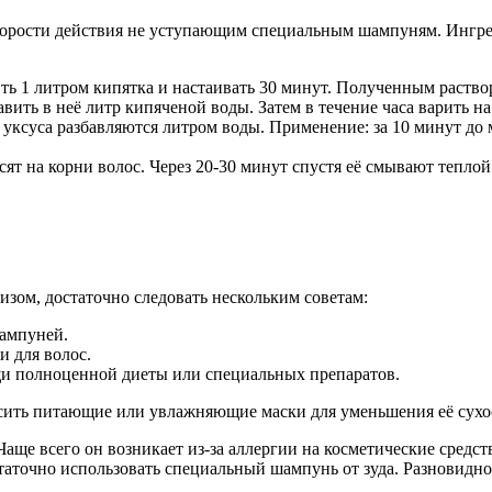
корости действия не уступающим специальным шампуням. Ингред
ь 1 литром кипятка и настаивать 30 минут. Полученным раство
авить в неё литр кипяченой воды. Затем в течение часа варить н
уксуса разбавляются литром воды. Применение: за 10 минут до 
сят на корни волос. Через 20-30 минут спустя её смывают теплой
зом, достаточно следовать нескольким советам:
шампуней.
и для волос.
и полноценной диеты или специальных препаратов.
сить питающие или увлажняющие маски для уменьшения её сухо
к. Чаще всего он возникает из-за аллергии на косметические сре
аточно использовать специальный шампунь от зуда. Разновиднос