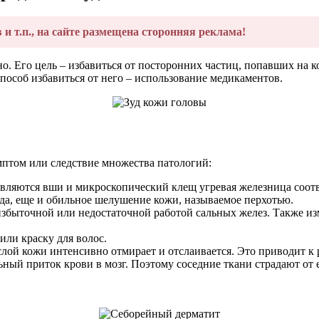
в и т.п., на сайте размещена сторонняя реклама!
о. Его цель – избавиться от посторонних частиц, попавших на 
способ избавиться от него – использование медикаментов.
мптом или следствие множества патологий:
являются вши и микроскопический клещ угревая железница соотве
уда, еще и обильное шелушение кожи, называемое перхотью.
избыточной или недостаточной работой сальных желез. Также изм
ли краску для волос.
слой кожи интенсивно отмирает и отслаивается. Это приводит 
ный приток крови в мозг. Поэтому соседние ткани страдают от 