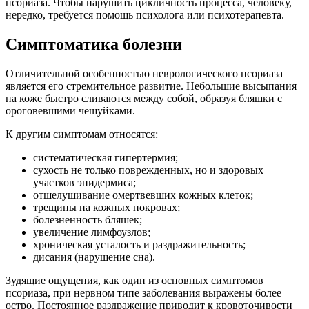
псориаза. Чтобы нарушить цикличность процесса, человеку,
нередко, требуется помощь психолога или психотерапевта.
Симптоматика болезни
Отличительной особенностью неврологического псориаза
является его стремительное развитие. Небольшие высыпания
на коже быстро сливаются между собой, образуя бляшки с
ороговевшими чешуйками.
К другим симптомам относятся:
систематическая гипертермия;
сухость не только поврежденных, но и здоровых
участков эпидермиса;
отшелушивание омертвевших кожных клеток;
трещины на кожных покровах;
болезненность бляшек;
увеличение лимфоузлов;
хроническая усталость и раздражительность;
дисания (нарушение сна).
Зудящие ощущения, как один из основных симптомов
псориаза, при нервном типе заболевания выражены более
остро. Постоянное раздражение приводит к кровоточивости