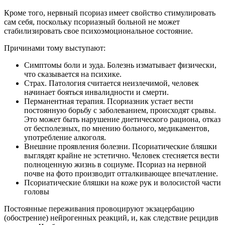
Кроме того, нервный псориаз имеет свойство стимулировать
сам себя, поскольку псориазный больной не может
стабилизировать свое психоэмоциональное состояние.
Причинами тому выступают:
Симптомы боли и зуда. Болезнь изматывает физически,
что сказывается на психике.
Страх. Патология считается неизлечимой, человек
начинает бояться инвалидности и смерти.
Перманентная терапия. Псориазник устает вести
постоянную борьбу с заболеванием, происходят срывы.
Это может быть нарушение диетического рациона, отказ
от бесполезных, по мнению больного, медикаментов,
употребление алкоголя.
Внешние проявления болезни. Псориатические бляшки
выглядят крайне не эстетично. Человек стесняется вести
полноценную жизнь в социуме. Псориаз на нервной
почве на фото производит отталкивающее впечатление.
Псориатические бляшки на коже рук и волосистой части
головы
Постоянные переживания провоцируют экзацербацию
(обострение) нейрогенных реакций, и, как следствие рецидив