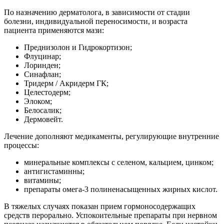
По назначению дерматолога, в зависимости от стадии
болезни, индивидуальной переносимости, и возраста
пациента применяются мази:
Преднизолон и Гидрокортизон;
Флуцинар;
Лоринден;
Синафлан;
Тридерм / Акридерм ГК;
Целестодерм;
Элоком;
Белосалик;
Дермовейт.
Лечение дополняют медикаменты, регулирующие внутренние
процессы:
минеральные комплексы с селеном, кальцием, цинком;
антигистаминны;
витамины;
препараты омега-3 полиненасыщенных жирных кислот.
В тяжелых случаях показан прием гормоносодержащих
средств перорально. Успокоительные препараты при нервном