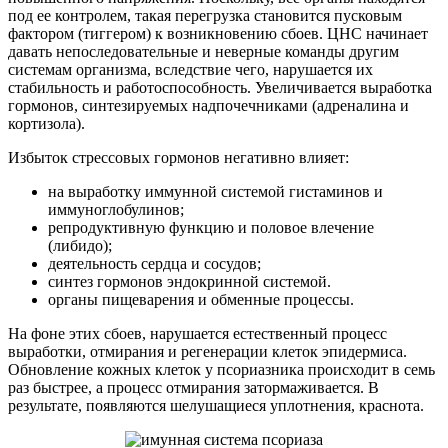
под ее контролем, такая перегрузка становится пусковым
фактором (тиггером) к возникновению сбоев. ЦНС начинает
давать непоследовательные и неверные команды другим
системам организма, вследствие чего, нарушается их
стабильность и работоспособность. Увеличивается выработка
гормонов, синтезируемых надпочечниками (адреналина и
кортизола).
Избыток стрессовых гормонов негативно влияет:
на выработку иммунной системой гистаминов и
иммуноглобулинов;
репродуктивную функцию и половое влечение
(либидо);
деятельность сердца и сосудов;
синтез гормонов эндокринной системой.
органы пищеварения и обменные процессы.
На фоне этих сбоев, нарушается естественный процесс
выработки, отмирания и регенерации клеток эпидермиса.
Обновление кожных клеток у псориазника происходит в семь
раз быстрее, а процесс отмирания затормаживается. В
результате, появляются шелушащиеся уплотнения, краснота.