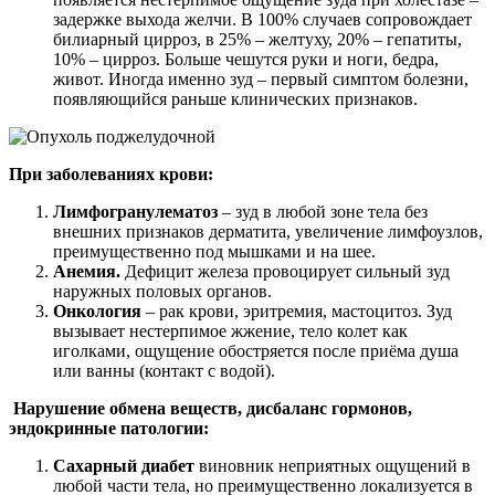
задержке выхода желчи. В 100% случаев сопровождает
билиарный цирроз, в 25% – желтуху, 20% – гепатиты,
10% – цирроз. Больше чешутся руки и ноги, бедра,
живот. Иногда именно зуд – первый симптом болезни,
появляющийся раньше клинических признаков.
При заболеваниях крови:
Лимфогранулематоз
– зуд в любой зоне тела без
внешних признаков дерматита, увеличение лимфоузлов,
преимущественно под мышками и на шее.
Анемия.
Дефицит железа провоцирует сильный зуд
наружных половых органов.
Онкология
– рак крови, эритремия, мастоцитоз. Зуд
вызывает нестерпимое жжение, тело колет как
иголками, ощущение обостряется после приёма душа
или ванны (контакт с водой).
Нарушение обмена веществ, дисбаланс гормонов,
эндокринные патологии:
Сахарный диабет
виновник неприятных ощущений в
любой части тела, но преимущественно локализуется в