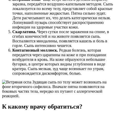
заразна, передаётся воздушно-капельным методом. Сыпь
локализуется по всему телу, представляет собой красные
точки, наполненные жидкостью. Пятна сильно зудят.
Дети расчесывают их, что делать категорически нельзя.
Лопнувший пузырь способствует распространению
инфекции на здоровые участки кожи.
Скарлатина.
Через сутки после заражения на спине, в
сгибах конечностей и на животе появляется сыпь.
Воспаляются миндалины, появляется кашель и боль в
горле. Сыпь интенсивно чешется.
Контагиозный моллюск.
Редкая болезнь, которая
передается через царапины на коже и при попадании
возбудителя в кровь. На коже образуются небольшие
бугорки, в центре которых видны углубления в виде
кратера. Сыпь мелкая, зуд чаще возникает по утрам,
сопровождается дискомфортом, болью.
Зудящая сыпь по телу может возникать на
фоне вторичного сифилиса. Вначале пятна появляются на
боковых частях тела, нередко их путают с аллергической
реакцией.
К какому врачу обратиться?