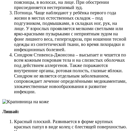
поясницы, в волосах, на лице. При обострении
присоединяется нестерпимый зуд.
Потница. Чаще наблюдают у ребёнка первого года
жизни в местах естественных складок – под
подгузником, подмышками, в складках ног, рук, на
лице. У взрослых проявляется мелкими светлыми или
ярко-красными пузырьками с неприятным зудом на
фоне лишнего веса, гипергидроза, при ношении тесной
одежды из синтетической ткани, во время лихорадки и
инфекционных болезней.
Синдром Стивенса-Джонсона – высыпает и чешется по
всем кожным покровам тела и на слизистых оболочках
под действием аллергенов. Также поражаются
внутренние органы, ротовая полость, глазные яблоки.
Синдром не является отдельным заболеванием,
сопровождает лечение определёнными медикаментами,
злокачественные новообразования и развитие
инфекции.
Лишай:
Красный плоский. Развивается в форме крупных
красных папул в виде колец с блестящей поверхностью.