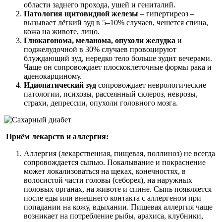
области заднего прохода, ушей и гениталий.
Патология щитовидной железы
– гипертиреоз –
вызывает лёгкий зуд в 5–10% случаев, чешется спина,
кожа на животе, лицо.
Глюкагонома, меланома, опухоли желудка
и
поджелудочной в 30% случаев провоцируют
блуждающий зуд, нередко тело больше зудит вечерами.
Чаще он сопровождает плоскоклеточные формы рака и
аденокарциному.
Идиопатический зуд
сопровождает неврологические
патологии, психозы, рассеянный склероз, неврозы,
страхи, депрессии, опухоли головного мозга.
Приём лекарств и аллергия:
Аллергия (лекарственная, пищевая, поллиноз) не всегда
сопровождается сыпью. Покалывание и покраснение
может локализоваться на щеках, конечностях, в
волосистой части головы (себорея), на наружных
половых органах, на животе и спине. Сыпь появляется
после еды или внешнего контакта с аллергеном при
попадании на кожу, вдыхании. Пищевая аллергия чаще
возникает на потребление рыбы, арахиса, клубники,