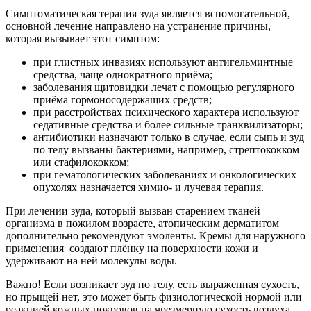
Симптоматическая терапия зуда является вспомогательной,
основной лечение направлено на устранение причины,
которая вызывает этот симптом:
при глистных инвазиях используют антигельминтные
средства, чаще однократного приёма;
заболевания щитовидки лечат с помощью регулярного
приёма гормоносодержащих средств;
при расстройствах психического характера используют
седативные средства и более сильные транквилизаторы;
антибиотики назначают только в случае, если сыпь и зуд
по телу вызваны бактериями, например, стрептококком
или стафилококком;
при гематологических заболеваниях и онкологических
опухолях назначается химио- и лучевая терапия.
При лечении зуда, который вызван старением тканей
организма в пожилом возрасте, атопическим дерматитом
дополнительно рекомендуют эмоленты. Кремы для наружного
применения создают плёнку на поверхности кожи и
удерживают на ней молекулы воды.
Важно! Если возникает зуд по телу, есть выраженная сухость,
но прыщей нет, это может быть физиологической нормой или
реакцией кожных покровов на чрезмерную сухость воздуха.