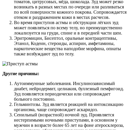
томатов, цитрусовых, мёда, шоколада. Зуд может резко
возникать в разных местах по очереди или разливаться
по всей поверхности кожного покрова. Сопровождается
отеком и раздражением кожи в местах расчесов.
Во время приступов астмы и обструкции лёгких зуд
может появляться по всему телу, но преимущественно
локализуется на груди, спине и в передней части шеи.
Эритромицин, Бисептол, оральные контрацептивы,
Этанол, Кодеин, стероиды, аспирин, амфетамины,
наркотические вещества наподобие морфина, опиаты
также возбуждают зуд по телу.
Другие причины:
Аутоиммунные заболевания. Инсулинозависимый
диабет, нейродермит, целиакия, буллезный пемфигоид.
Зуд появляется периодически или сопровождает
больного постоянно.
Гельминтозы. Зуд является реакцией на интоксикацию
организма, чаще сопровождает аскаридоз.
Сенильный (возрастной) ночной зуд. Проявляется
нестерпимыми ночными приступами, в основном у
мужчин в возрасте более 65 лет на фоне атеросклероза,