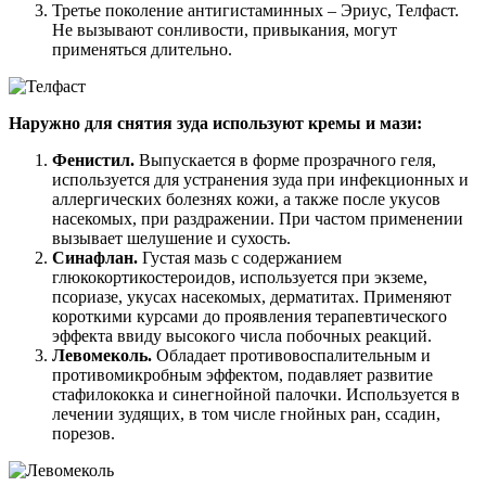
Третье поколение антигистаминных – Эриус, Телфаст.
Не вызывают сонливости, привыкания, могут
применяться длительно.
Наружно для снятия зуда используют кремы и мази:
Фенистил.
Выпускается в форме прозрачного геля,
используется для устранения зуда при инфекционных и
аллергических болезнях кожи, а также после укусов
насекомых, при раздражении. При частом применении
вызывает шелушение и сухость.
Синафлан.
Густая мазь с содержанием
глюкокортикостероидов, используется при экземе,
псориазе, укусах насекомых, дерматитах. Применяют
короткими курсами до проявления терапевтического
эффекта ввиду высокого числа побочных реакций.
Левомеколь.
Обладает противовоспалительным и
противомикробным эффектом, подавляет развитие
стафилококка и синегнойной палочки. Используется в
лечении зудящих, в том числе гнойных ран, ссадин,
порезов.