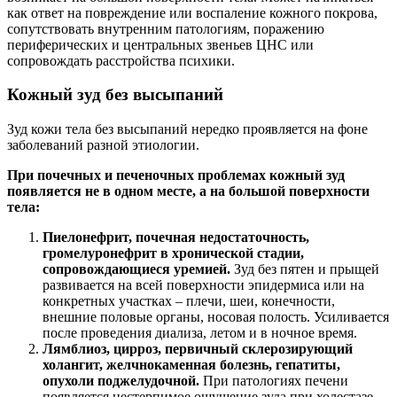
как ответ на повреждение или воспаление кожного покрова,
сопутствовать внутренним патологиям, поражению
периферических и центральных звеньев ЦНС или
сопровождать расстройства психики.
Кожный зуд без высыпаний
Зуд кожи тела без высыпаний нередко проявляется на фоне
заболеваний разной этиологии.
При почечных и печеночных проблемах кожный зуд
появляется не в одном месте, а на большой поверхности
тела:
Пиелонефрит, почечная недостаточность,
громелуронефрит в хронической стадии,
сопровождающиеся уремией.
Зуд без пятен и прыщей
развивается на всей поверхности эпидермиса или на
конкретных участках – плечи, шеи, конечности,
внешние половые органы, носовая полость. Усиливается
после проведения диализа, летом и в ночное время.
Лямблиоз, цирроз, первичный склерозирующий
холангит, желчнокаменная болезнь, гепатиты,
опухоли поджелудочной.
При патологиях печени
появляется нестерпимое ощущение зуда при холестазе –