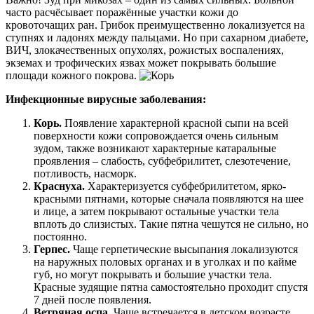
часто расчёсывает поражённые участки кожи до
кровоточащих ран. Грибок преимущественно локализуется на
ступнях и ладонях между пальцами. Но при сахарном диабете,
ВИЧ, злокачественных опухолях, рожистых воспалениях,
экземах и трофических язвах может покрывать большие
площади кожного покрова.
Инфекционные вирусные заболевания:
Корь.
Появление характерной красной сыпи на всей
поверхности кожи сопровождается очень сильным
зудом, также возникают характерные катаральные
проявления – слабость, субфебрилитет, слезотечение,
потливость, насморк.
Краснуха.
Характеризуется субфебрилитетом, ярко-
красными пятнами, которые сначала появляются на шее
и лице, а затем покрывают остальные участки тела
вплоть до слизистых. Такие пятна чешутся не сильно, но
постоянно.
Герпес.
Чаще герпетические высыпания локализуются
на наружных половых органах и в уголках и по кайме
губ, но могут покрывать и большие участки тела.
Красные зудящие пятна самостоятельно проходит спустя
7 дней после появления.
Ветряная оспа.
Чаще встречается в детском возрасте,