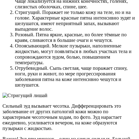
Чаще локализуется на нижних конечностях, голенях,
слизистых оболочках, спине, шее.
Стригущий. Поражает не только кожу на теле, но и на
голове. Характерные красные пятна интенсивно зудят и
шелушатся, имеют неприятный запах, вызывают
выпадение волос.
Розовый. Пятна яркие, красные, но более тёмные по
краям, сливаются в большие очаги и чешутся.
Опоясывающий. Мелкие пузырьки, наполненные
жидкостью, могут появляться в любых участках тела и
сопровождаются зудом, болью, повышением
температуры.
Отрубевидный. Сыпь светлая, чаще поражает спину,
ноги, руки и живот, по мере прогрессирования
заболевания пятна на коже интенсивно чешутся и
шелушатся.
Сильный зуд вызывает чесотка. Дифференцировать это
заболевание от других патологий кожи можно по
характерным чесоточным ходам, по фото. Зуд нарастает
ежедневно, усиливается вечером, на коже образуются
пузырьки с жидкостью.
Важно! Зуд при микозах – один из самых сильных. Больной